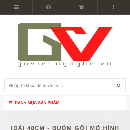
DANH MỤC SẢN PHẨM
[DÀI 48CM - BUỒM GỖ] MÔ HÌNH