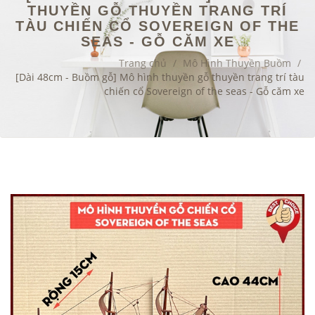
THUYỀN GỖ THUYỀN TRANG TRÍ
TÀU CHIẾN CỔ SOVEREIGN OF THE
SEAS - GỖ CĂM XE
Trang chủ
/
Mô Hình Thuyền Buồm
/
[Dài 48cm - Buồm gỗ] Mô hình thuyền gỗ thuyền trang trí tàu
chiến cổ Sovereign of the seas - Gỗ căm xe