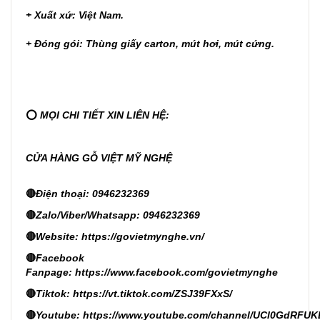
+ Xuất xứ: Việt Nam.
+ Đóng gói: Thùng giấy carton, mút hơi, mút cứng.
⭕
MỌI CHI TIẾT XIN LIÊN HỆ:
CỬA HÀNG GỖ VIỆT MỸ NGHỆ
🔴
Điện thoại: 0946232369
🔴
Zalo/Viber/Whatsapp: 0946232369
🔴
Website:
https://govietmynghe.vn/
🔴
Facebook
Fanpage:
https://www.facebook.com/govietmynghe
🔴
Tiktok:
https://vt.tiktok.com/ZSJ39FXxS/
🔴
Youtube:
https://www.youtube.com/channel/UCl0GdRFUK