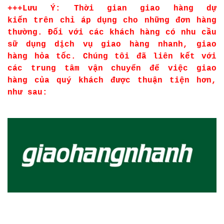
+++Lưu Ý: Thời gian giao hàng dự
kiến trên chỉ áp dụng cho những đơn hàng
thường. Đối với các khách hàng có nhu cầu
sữ dụng dịch vụ giao hàng nhanh, giao
hàng hỏa tốc. Chúng tôi đã liên kết với
các trung tâm vận chuyển để việc giao
hàng của quý khách được thuận tiện hơn,
như sau: