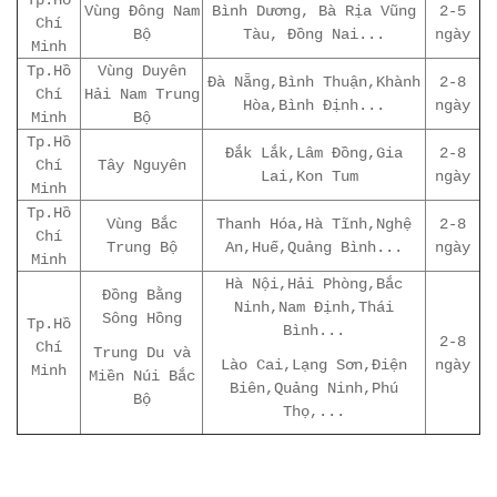
Vùng Đông Nam
Bình Dương, Bà Rịa Vũng
2-5
Chí
Bộ
Tàu, Đồng Nai...
ngày
Minh
Tp.Hồ
Vùng Duyên
Đà Nẵng,Bình Thuận,Khành
2-8
Chí
Hải Nam Trung
Hòa,Bình Định...
ngày
Minh
Bộ
Tp.Hồ
Đắk Lắk,Lâm Đồng,Gia
2-8
Chí
Tây Nguyên
Lai,Kon Tum
ngày
Minh
Tp.Hồ
Vùng Bắc
Thanh Hóa,Hà Tĩnh,Nghệ
2-8
Chí
Trung Bộ
An,Huế,Quảng Bình...
ngày
Minh
Hà Nội,Hải Phòng,Bắc
Đồng Bằng
Ninh,Nam Định,Thái
Sông Hồng
Tp.Hồ
Bình...
2-8
Chí
Trung Du và
Lào Cai,Lạng Sơn,Điện
ngày
Minh
Miền Núi Bắc
Biên,Quảng Ninh,Phú
Bộ
Thọ,...