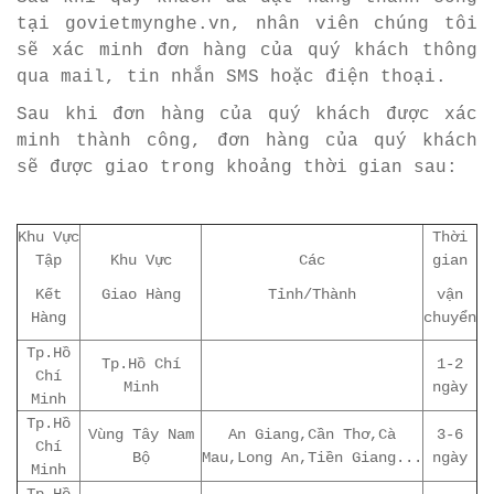
tại govietmynghe.vn, nhân viên chúng tôi
sẽ xác minh đơn hàng của quý khách thông
qua mail, tin nhắn SMS hoặc điện thoại.
Sau khi đơn hàng của quý khách được xác
minh thành công, đơn hàng của quý khách
sẽ được giao trong khoảng thời gian sau:
Khu Vực
Thời
Tập
Khu Vực
Các
gian
Kết
Giao Hàng
Tỉnh/Thành
vận
Hàng
chuyển
Tp.Hồ
Tp.Hồ Chí
1-2
Chí
Minh
ngày
Minh
Tp.Hồ
Vùng Tây Nam
An Giang,Cần Thơ,Cà
3-6
Chí
Bộ
Mau,Long An,Tiền Giang...
ngày
Minh
Tp.Hồ