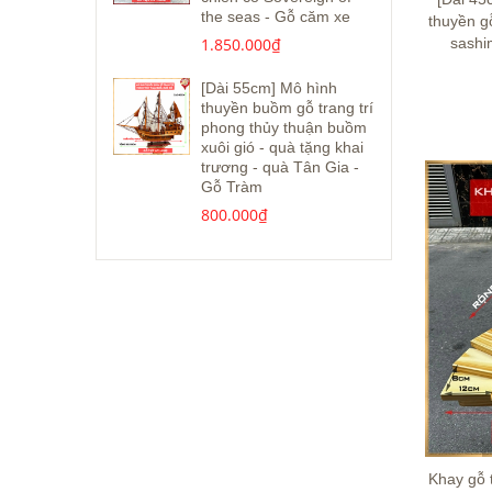
the seas - Gỗ căm xe
thuyền gỗ
sashi
1.850.000₫
[Dài 55cm] Mô hình
thuyền buồm gỗ trang trí
phong thủy thuận buồm
xuôi gió - quà tặng khai
trương - quà Tân Gia -
Gỗ Tràm
800.000₫
Khay gỗ 