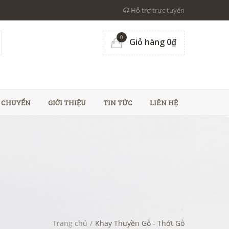
Hỗ trợ trực tuyến
0
Giỏ hàng 0₫
N CHUYỂN
GIỚI THIỆU
TIN TỨC
LIÊN HỆ
Trang chủ
/
Khay Thuyền Gỗ - Thớt Gỗ