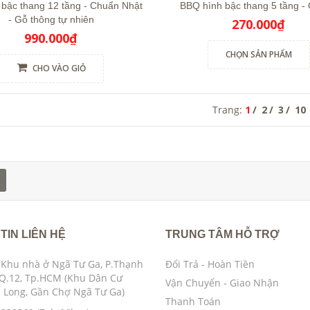
 bậc thang 12 tầng - Chuẩn Nhật
BBQ hình bậc thang 5 tầng - 
- Gỗ thông tự nhiên
270.000₫
990.000₫
CHỌN SẢN PHẨM
CHO VÀO GIỎ
Trang:
1
2
3
10
TIN LIÊN HỆ
TRUNG TÂM HỖ TRỢ
 Khu nhà ở Ngã Tư Ga, P.Thạnh
Đổi Trả - Hoàn Tiền
 Q.12, Tp.HCM (Khu Dân Cư
Vận Chuyển - Giao Nhận
Long, Gần Chợ Ngã Tư Ga)
Thanh Toán