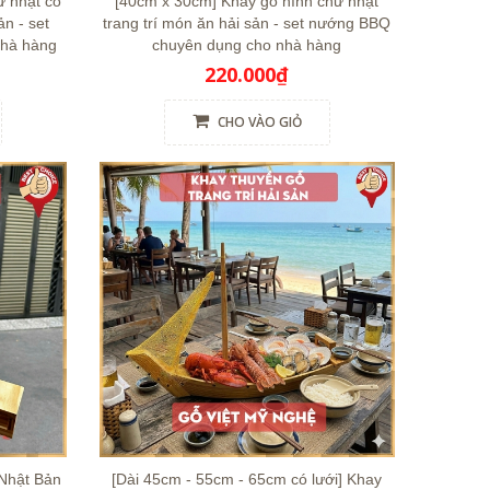
ữ nhật có
[40cm x 30cm] Khay gỗ hình chữ nhật
ản - set
trang trí món ăn hải sản - set nướng BBQ
nhà hàng
chuyên dụng cho nhà hàng
220.000₫
CHO VÀO GIỎ
 Nhật Bản
[Dài 45cm - 55cm - 65cm có lưới] Khay