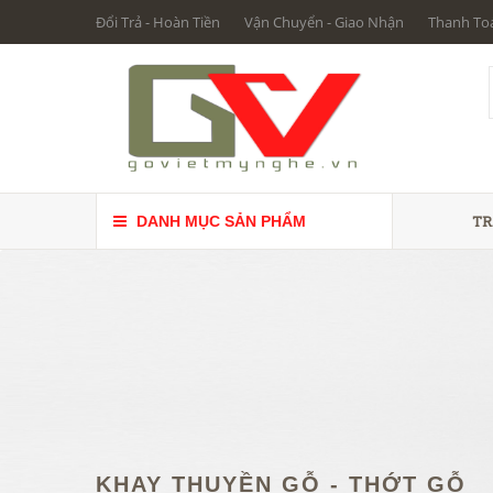
Đổi Trả - Hoàn Tiền
Vận Chuyển - Giao Nhận
Thanh To
TR
DANH MỤC SẢN PHẨM
KHAY THUYỀN GỖ - THỚT GỖ