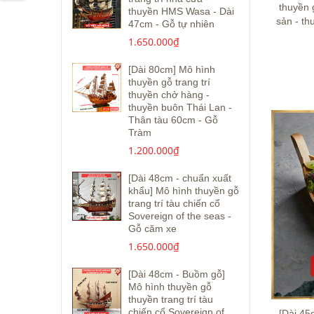
thuyền g
thuyền HMS Wasa - Dài
sản - th
47cm - Gỗ tự nhiên
1.650.000₫
[Dài 80cm] Mô hình
thuyền gỗ trang trí
thuyền chở hàng -
thuyền buôn Thái Lan -
Thân tàu 60cm - Gỗ
Tràm
1.200.000₫
[Dài 48cm - chuẩn xuất
khẩu] Mô hình thuyền gỗ
trang trí tàu chiến cổ
Sovereign of the seas -
Gỗ căm xe
1.650.000₫
[Dài 48cm - Buồm gỗ]
Mô hình thuyền gỗ
thuyền trang trí tàu
chiến cổ Sovereign of
[Dài 45