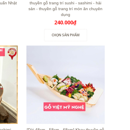
huẩn Nhật
thuyền gỗ trang trí sushi - sashimi - hải
sản - thuyền gỗ trang trí món ăn chuyên
dụng
240.000₫
CHỌN SẢN PHẨM
sashimi
[Dài 48cm - 58cm - 68cm] Khay thuyền gỗ