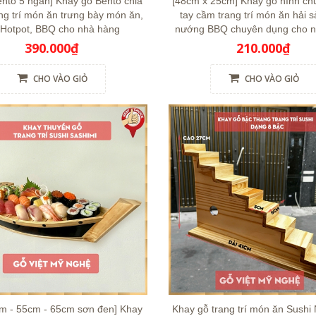
nto 5 ngăn] Khay gỗ Bento chia
[48cm x 25cm] Khay gỗ hình ch
ng trí món ăn trưng bày món ăn,
tay cầm trang trí món ăn hải s
 Hotpot, BBQ cho nhà hàng
nướng BBQ chuyên dụng cho 
390.000₫
210.000₫
CHO VÀO GIỎ
CHO VÀO GIỎ
cm - 55cm - 65cm sơn đen] Khay
Khay gỗ trang trí món ăn Sushi