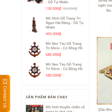
[Khay Be
- Gỗ Tự Nhiên
ngăn tra
130.000₫
150.000₫
lẩu
Mô Hình Gỗ Trang Trí
Ngọn Hải Đăng - Gỗ Tự
Nhiên
450.000₫
Mỏ Neo Tàu Gỗ Trang
Trí 60cm - Có Đồng Hồ
680.000₫
Mỏ Neo Tàu Gỗ Trang
Trí 50cm - Có Đồng Hồ
580.000₫
Contact Us
SẢN PHẨM BÁN CHẠY
Mô hình thuyền chiến cổ
[Dài 45
trang trí nhà cửa -