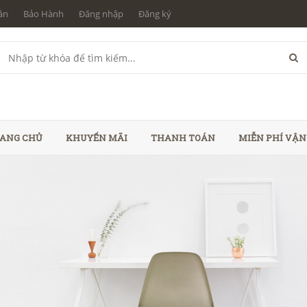
án
Bảo Hành
Đăng nhập
Đăng ký
ANG CHỦ
KHUYẾN MÃI
THANH TOÁN
MIỄN PHÍ VẬ