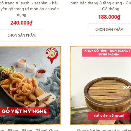
ỗ trang trí sushi - sashimi - hải
hình bậc thang 8 tầng đứng - C
uyền gỗ trang trí món ăn chuyên
- Gỗ thông
dụng
188.000₫
240.000₫
CHỌN SẢN PHẨM
CHỌN SẢN PHẨM
cm - 55cm - 65cm - 75cm] Khay
Khay gỗ tròn trang trí sushi 