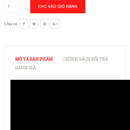
CHO VÀO GIỎ HÀNG
Chia sẻ:
MÔ TẢ SẢN PHẨM
CHÍNH SÁCH ĐỔI TRẢ
ĐÁNH GIÁ