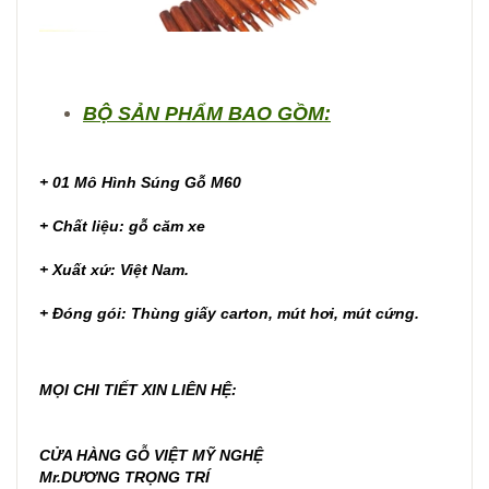
BỘ SẢN PHẨM BAO GỒM:
+ 01
Mô Hình Súng Gỗ M60
+ Chất liệu: gỗ căm xe
+ Xuất xứ: Việt Nam.
+ Đóng gói: Thùng giấy carton, mút hơi, mút cứng.
MỌI CHI TIẾT XIN LIÊN HỆ:
CỬA HÀNG GỖ VIỆT MỸ NGHỆ
Mr.DƯƠNG TRỌNG TRÍ