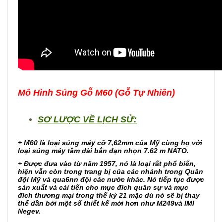
Mô Hình Súng Gỗ M60 (Gỗ Tự Nhiên)
SƠ LƯỢC VỀ LỊCH SỬ:
+ M60 là loại súng máy cỡ 7,62mm của Mỹ cùng họ với
loại súng máy tầm dài bắn đạn nhọn 7.62 m NATO.
+ Được đưa vào từ năm 1957, nó là loại rất phổ biến,
hiện vẫn còn trong trang bị của các nhánh trong Quân
đội Mỹ và qua6nn đội các nước khác. Nó tiếp tục được
sản xuất và cải tiến cho mục đích quân sự và mục
đích thương mại trong thế kỷ 21 mặc dù nó sẽ bị thay
thế dần bởi một số thiết kế mới hơn như M249và IMI
Negev.