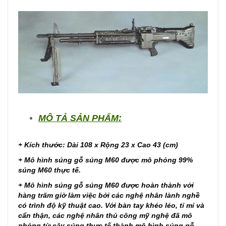
MÔ TẢ SẢN PHẨM:
+ Kích thước: Dài 108 x Rộng 23 x Cao 43 (cm)
+ Mô hình súng gỗ súng M60 được mô phỏng 99%
súng M60 thực tế.
+ Mô hình súng gỗ súng M60 được hoàn thành với
hàng trăm giờ làm việc bởi các nghệ nhân lành nghề
có trình độ kỹ thuật cao. Với bàn tay khéo léo, tỉ mỉ và
cẩn thận, các nghệ nhân thủ công mỹ nghệ đã mô
phỏng từ cây súng thực tế thành mô hình súng gỗ,