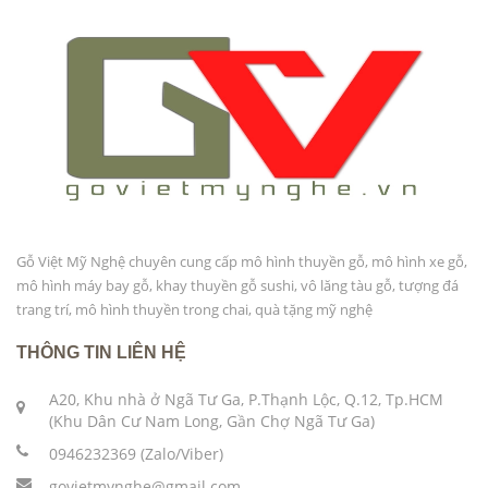
Gỗ Việt Mỹ Nghệ chuyên cung cấp mô hình thuyền gỗ, mô hình xe gỗ,
mô hình máy bay gỗ, khay thuyền gỗ sushi, vô lăng tàu gỗ, tượng đá
trang trí, mô hình thuyền trong chai, quà tặng mỹ nghệ
THÔNG TIN LIÊN HỆ
A20, Khu nhà ở Ngã Tư Ga, P.Thạnh Lộc, Q.12, Tp.HCM
(Khu Dân Cư Nam Long, Gần Chợ Ngã Tư Ga)
0946232369 (Zalo/Viber)
govietmynghe@gmail.com