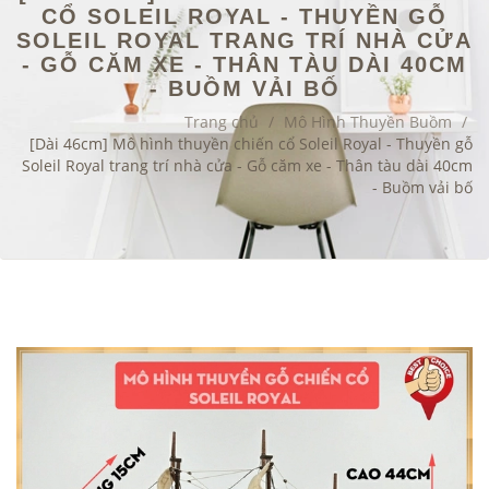
CỔ SOLEIL ROYAL - THUYỀN GỖ
SOLEIL ROYAL TRANG TRÍ NHÀ CỬA
- GỖ CĂM XE - THÂN TÀU DÀI 40CM
- BUỒM VẢI BỐ
Trang chủ
/
Mô Hình Thuyền Buồm
/
[Dài 46cm] Mô hình thuyền chiến cổ Soleil Royal - Thuyền gỗ
Soleil Royal trang trí nhà cửa - Gỗ căm xe - Thân tàu dài 40cm
- Buồm vải bố