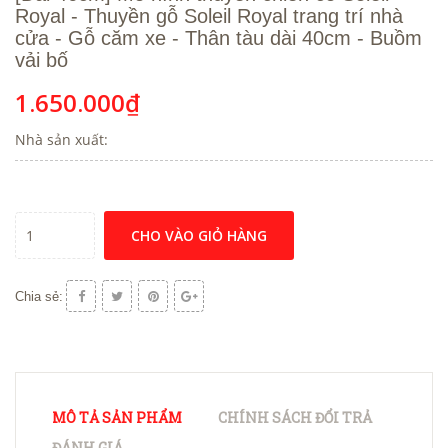
Royal - Thuyền gỗ Soleil Royal trang trí nhà
cửa - Gỗ căm xe - Thân tàu dài 40cm - Buồm
vải bố
1.650.000₫
Nhà sản xuất:
CHO VÀO GIỎ HÀNG
Chia sẻ:
MÔ TẢ SẢN PHẨM
CHÍNH SÁCH ĐỔI TRẢ
ĐÁNH GIÁ