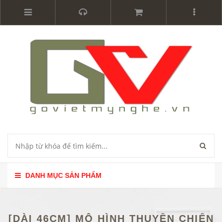
DANH MỤC SẢN PHẨM
[DÀI 46CM] MÔ HÌNH THUYỀN CHIẾN