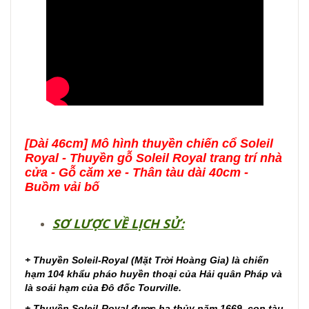
[Dài 46cm] Mô hình thuyền chiến cổ Soleil
Royal - Thuyền gỗ Soleil Royal trang trí nhà
cửa - Gỗ căm xe - Thân tàu dài 40cm -
Buồm vải bố
SƠ LƯỢC VỀ LỊCH SỬ:
+ Thuyền Soleil-Royal (Mặt Trời Hoàng Gia) là chiến
hạm 104 khẩu pháo huyền thoại của Hải quân Pháp và
là soái hạm của Đô đốc Tourville.
+ Thuyền Soleil-Royal được hạ thủy năm 1669, con tàu