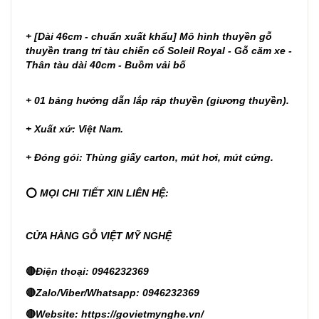
+ [Dài 46cm - chuẩn xuất khẩu] Mô hình thuyền gỗ
thuyền trang trí tàu chiến cổ Soleil Royal - Gỗ căm xe -
Thân tàu dài 40cm - Buồm vải bố
+ 01 bảng hướng dẫn lắp ráp thuyền (giương thuyền).
+ Xuất xứ: Việt Nam.
+ Đóng gói: Thùng giấy carton, mút hơi, mút cứng.
⭕
MỌI CHI TIẾT XIN LIÊN HỆ:
CỬA HÀNG GỖ VIỆT MỸ NGHỆ
🔴
Điện thoại: 0946232369
🔴
Zalo/Viber/Whatsapp: 0946232369
🔴
Website:
https://govietmynghe.vn/