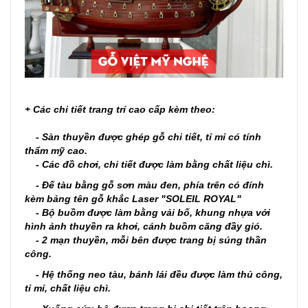
+ Các chi tiết trang trí cao cấp kèm theo:
- Sàn thuyền được ghép gỗ chi tiết, tỉ mỉ có tính
thẩm mỹ cao.
- Các đồ chơi, chi tiết được làm bằng chất liệu chì.
- Đế tàu bằng gỗ sơn màu đen, phía trên có đính
kèm bảng tên gỗ khắc Laser "SOLEIL ROYAL"
- Bộ buồm được làm bằng vải bố, khung nhựa với
hình ảnh thuyền ra khơi, cánh buồm căng đầy gió.
- 2 mạn thuyền, mỗi bên được trang bị súng thần
công.
- Hệ thống neo tàu, bánh lái đều được làm thủ công,
tỉ mỉ, chất liệu chì.