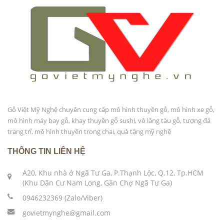
Gỗ Việt Mỹ Nghệ chuyên cung cấp mô hình thuyền gỗ, mô hình xe gỗ,
mô hình máy bay gỗ, khay thuyền gỗ sushi, vô lăng tàu gỗ, tượng đá
trang trí, mô hình thuyền trong chai, quà tặng mỹ nghệ
THÔNG TIN LIÊN HỆ
A20, Khu nhà ở Ngã Tư Ga, P.Thạnh Lộc, Q.12, Tp.HCM
(Khu Dân Cư Nam Long, Gần Chợ Ngã Tư Ga)
0946232369 (Zalo/Viber)
govietmynghe@gmail.com