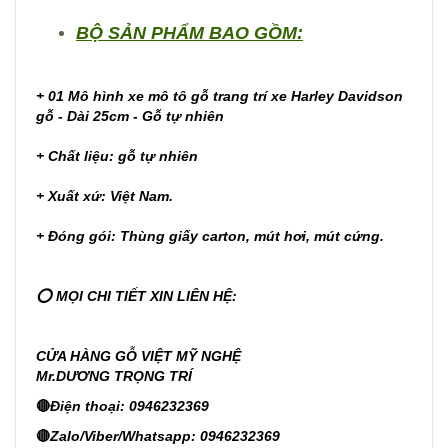
BỘ SẢN PHẨM BAO GỒM:
+ 01 Mô hình xe mô tô gỗ trang trí xe Harley Davidson
gỗ - Dài 25cm - Gỗ tự nhiên
+ Chất liệu: gỗ tự nhiên
+ Xuất xứ: Việt Nam.
+ Đóng gói: Thùng giấy carton, mút hơi, mút cứng.
⭕ MỌI CHI TIẾT XIN LIÊN HỆ:
CỬA HÀNG GỖ VIỆT MỸ NGHỆ
Mr.DƯƠNG TRỌNG TRÍ
🔴
Điện thoại: 0946232369
🔴
Zalo/Viber/Whatsapp: 0946232369