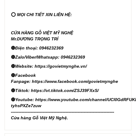
⭕
MỌI CHI TIẾT XIN LIÊN HỆ:
CỬA HÀNG GỖ VIỆT MỸ NGHỆ
Mr.DƯƠNG TRỌNG TRÍ
🔴
Điện thoại: 0946232369
🔴
Zalo/Viber/Whatsapp: 0946232369
🔴
Website:
https://govietmynghe.vn/
🔴
Facebook
Fanpage:
https://www.facebook.com/govietmynghe
🔴
Tiktok:
https://vt.tiktok.com/ZSJ39FXxS/
🔴
Youtube:
https://www.youtube.com/channel/UCl0GdRFUK
tyhsPXZe7zuw
--------------------------------------------------------------------
Cửa hàng Gỗ Việt Mỹ Nghệ.