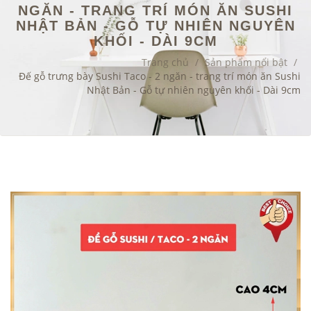
NGĂN - TRANG TRÍ MÓN ĂN SUSHI
NHẬT BẢN - GỖ TỰ NHIÊN NGUYÊN
KHỐI - DÀI 9CM
Trang chủ
/
Sản phẩm nổi bật
/
Đế gỗ trưng bày Sushi Taco - 2 ngăn - trang trí món ăn Sushi
Nhật Bản - Gỗ tự nhiên nguyên khối - Dài 9cm