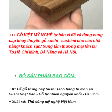
+++ GỖ VIỆT MỸ NGHỆ tự hào vì đã và đang cung
cấp khay thuyền gỗ sushi - sashimi cho các nhà
hàng/ khách sạn/ trung tâm thương mại lớn tại
Tp.Hồ Chí Minh, Đà Nẵng và Hà Nội.
BỘ SẢN PHẨM BAO GỒM:
+ 01
Đế gỗ trưng bày Sushi Taco trang trí món ăn
Sushi Nhật Bản - Gỗ tự nhiên nguyên khối - Dài 9cm
+ Xuất xứ: Thủ công mỹ nghệ Việt Nam.