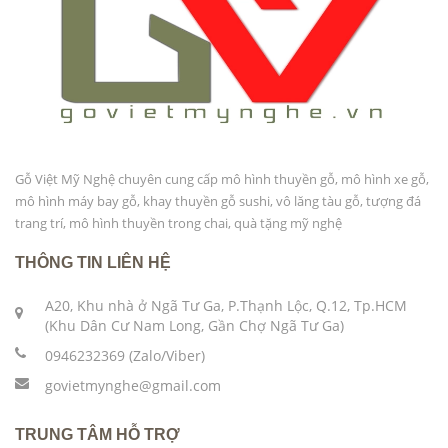
Gỗ Việt Mỹ Nghệ chuyên cung cấp mô hình thuyền gỗ, mô hình xe gỗ,
mô hình máy bay gỗ, khay thuyền gỗ sushi, vô lăng tàu gỗ, tượng đá
trang trí, mô hình thuyền trong chai, quà tặng mỹ nghệ
THÔNG TIN LIÊN HỆ
A20, Khu nhà ở Ngã Tư Ga, P.Thạnh Lộc, Q.12, Tp.HCM
(Khu Dân Cư Nam Long, Gần Chợ Ngã Tư Ga)
0946232369 (Zalo/Viber)
govietmynghe@gmail.com
TRUNG TÂM HỖ TRỢ