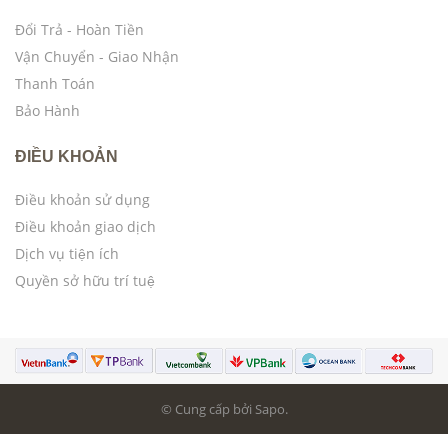
Đổi Trả - Hoàn Tiền
Vận Chuyển - Giao Nhận
Thanh Toán
Bảo Hành
ĐIỀU KHOẢN
Điều khoản sử dụng
Điều khoản giao dịch
Dịch vụ tiện ích
Quyền sở hữu trí tuệ
© Cung cấp bởi Sapo.