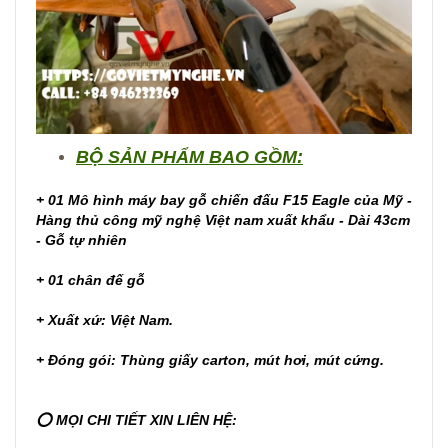
BỘ SẢN PHẨM BAO GỒM:
+ 01 Mô hình máy bay gỗ chiến đấu F15 Eagle của Mỹ -
Hàng thủ công mỹ nghệ Việt nam xuất khẩu - Dài 43cm
- Gỗ tự nhiên
+ 01 chân đế gỗ
+ Xuất xứ: Việt Nam.
+ Đóng gói: Thùng giấy carton, mút hơi, mút cứng.
⭕ MỌI CHI TIẾT XIN LIÊN HỆ: