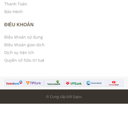
Thanh Toán
Bảo Hành
ĐIỀU KHOẢN
Điều khoản sử dụng
Điều khoản giao dịch
Dịch vụ tiện ích
Quyền sở hữu trí tuệ
© Cung cấp bởi Sapo.