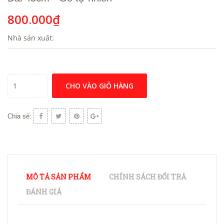
800.000₫
Nhà sản xuất:
CHO VÀO GIỎ HÀNG
Chia sẻ:
MÔ TẢ SẢN PHẨM
CHÍNH SÁCH ĐỔI TRẢ
ĐÁNH GIÁ