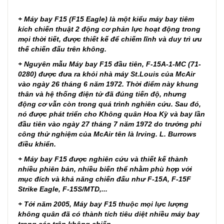
+ Máy bay F15 (F15 Eagle) là một kiểu máy bay tiêm
kích chiến thuật 2 động cơ phản lực hoạt động trong
mọi thời tiết, được thiết kế để chiếm lĩnh và duy trì ưu
thế chiến đấu trên không.
+ Nguyên mẫu
Máy bay F15
đầu tiên, F-15A-1-MC (71-
0280) được đưa ra khỏi nhà máy St.Louis của McAir
vào ngày 26 tháng 6 năm 1972. Thời điểm này khung
thân và hệ thống điện tử đã đúng tiến độ, nhưng
động cơ vẫn còn trong quá trình nghiên cứu. Sau đó,
nó được phát triển cho Không quân Hoa Kỳ và bay lần
đầu tiên vào ngày 27 tháng 7 năm 1972 do trưởng phi
công thử nghiệm của McAir tên là Irving. L. Burrows
điều khiển.
+
Máy bay F15
được nghiên cứu và thiết kế thành
nhiều phiên bản, nhiều biến thể nhằm phù hợp với
mục đích và khả năng chiến đấu như F-15A, F-15F
Strike Eagle, F-15S/MTD,...
+ Tới năm 2005,
Máy bay F15
thuộc mọi lực lượng
không quân đã có thành tích tiêu diệt nhiều máy bay