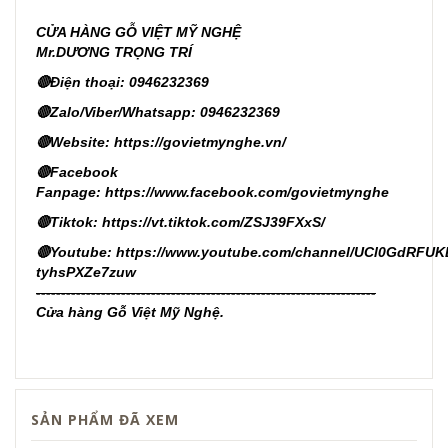
CỬA HÀNG GỖ VIỆT MỸ NGHỆ
Mr.DƯƠNG TRỌNG TRÍ
🔴Điện thoại: 0946232369
🔴Zalo/Viber/Whatsapp: 0946232369
🔴
Website:
https://govietmynghe.vn/
🔴
Facebook
Fanpage:
https://www.facebook.com/govietmynghe
🔴
Tiktok:
https://vt.tiktok.com/ZSJ39FXxS/
🔴
Youtube:
https://www.youtube.com/channel/UCl0GdRFUK
tyhsPXZe7zuw
--------------------------------------------------------------------
Cửa hàng Gỗ Việt Mỹ Nghệ.
SẢN PHẨM ĐÃ XEM