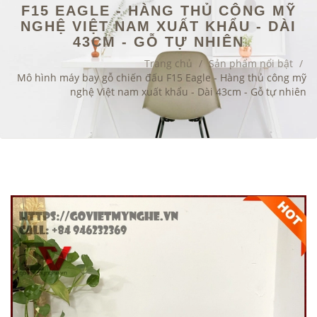
F15 EAGLE - HÀNG THỦ CÔNG MỸ
NGHỆ VIỆT NAM XUẤT KHẨU - DÀI
43CM - GỖ TỰ NHIÊN
Trang chủ
/
Sản phẩm nổi bật
/
Mô hình máy bay gỗ chiến đấu F15 Eagle - Hàng thủ công mỹ
nghệ Việt nam xuất khẩu - Dài 43cm - Gỗ tự nhiên