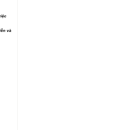
việc
iễn và