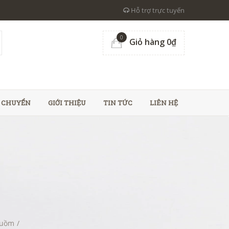
Hỗ trợ trực tuyến
0
Giỏ hàng 0₫
N CHUYỂN
GIỚI THIỆU
TIN TỨC
LIÊN HỆ
Buồm
/