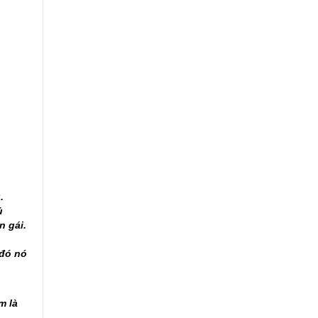
g.
ủ
n gái.
 đó nó
m là