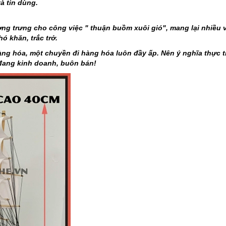
à tin dùng.
g trưng cho công việc " thuận buồm xuôi gió", mang lại nhiều 
ó khăn, trắc trở.
àng hóa, một chuyền đi hàng hóa luôn đầy ấp. Nên ý nghĩa thực t
 đang kinh doanh, buôn bán!