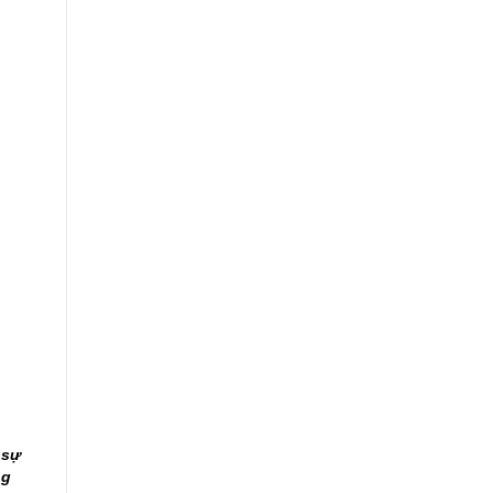
 sự
ng