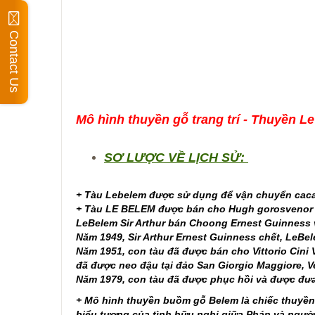
Contact Us
Mô hình thuyền gỗ trang trí - Thuyền 
SƠ LƯỢC VỀ LỊCH SỬ:
+ Tàu Lebelem được sử dụng để vận chuyển cacao,
+ Tàu LE BELEM được bán cho Hugh gorosvenor v
LeBelem Sir Arthur bán Choong Ernest Guinness 
Năm 1949, Sir Arthur Ernest Guinness chết, LeBe
Năm 1951, con tàu đã được bán cho Vittorio Cin
đã được neo đậu tại đảo San Giorgio Maggiore, V
Năm 1979, con tàu đã được phục hồi và được đưa
+ Mô hình thuyền buồm gỗ Belem là chiếc thuyền
biểu tượng của tình hữu nghị giữa Pháp và ngườ