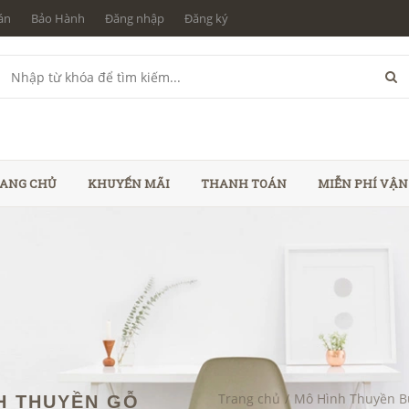
án
Bảo Hành
Đăng nhập
Đăng ký
ANG CHỦ
KHUYẾN MÃI
THANH TOÁN
MIỄN PHÍ VẬ
Trang chủ
/
Mô Hình Thuyền 
NH THUYỀN GỖ