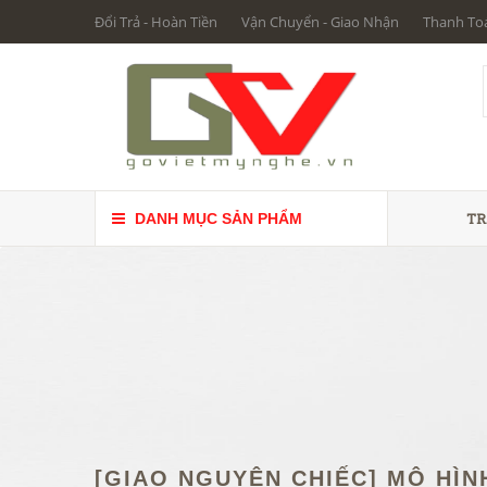
Đổi Trả - Hoàn Tiền
Vận Chuyển - Giao Nhận
Thanh To
TR
DANH MỤC SẢN PHẨM
[GIAO NGUYÊN CHIẾC] MÔ HÌ