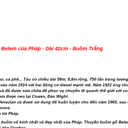
Le Belem của Pháp - Dài 42cm - Buồm Trắng
 cà phê... Tàu có chiều dài 58m; 8,8m rộng, 750 tấn trọng lượn
ào năm 1914 với hai động cơ diesel mạnh mẽ. Năm 1922 ông ch
và đã được sửa chữa để phục vụ chuyến đi quanh thế giới với co
lem được neo tại Cowes, Đảo Wight.
i Venezian và được sử dụng để huấn luyện cho đến năm 1965, sau
enice.
 tới Pháp.
 buồm cổ kính nhất và đẹp nhất của Pháp. Thuyền buồm gỗ Bele
i dân Quebec.