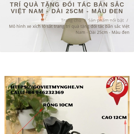
TRÍ QUÀ TẶNG ĐỐI TÁC BẢN SẮC
VIỆT NAM - DÀI 25CM - MÀU ĐEN
Trang chủ
/
Sản phẩm nổi bật
/
Mô hình xe xích lô sắt trang trí quà tặng đối tác bản sắc Việt
Nam - Dài 25cm - Màu đen