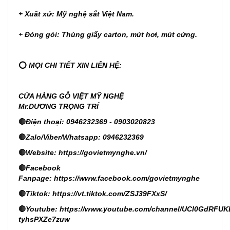
+ Xuất xứ: Mỹ nghệ sắt Việt Nam.
+ Đóng gói: Thùng giấy carton, mút hơi, mút cứng.
⭕
MỌI CHI TIẾT XIN LIÊN HỆ:
CỬA HÀNG GỖ VIỆT MỸ NGHỆ
Mr.DƯƠNG TRỌNG TRÍ
🔴
Điện thoại: 0946232369 - 0903020823
🔴
Zalo/Viber/Whatsapp: 0946232369
🔴
Website:
https://govietmynghe.vn/
🔴
Facebook
Fanpage:
https://www.facebook.com/govietmynghe
🔴
Tiktok:
https://vt.tiktok.com/ZSJ39FXxS/
🔴
Youtube:
https://www.youtube.com/channel/UCl0GdRFUK
tyhsPXZe7zuw
--------------------------------------------------------------------