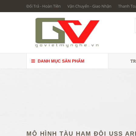
Đổi Trả - Hoàn Tiền
Vận Chuyển - Giao Nhận
Thanh To
TR
DANH MỤC SẢN PHẨM
MÔ HÌNH TÀU HẠM ĐỘI USS AR