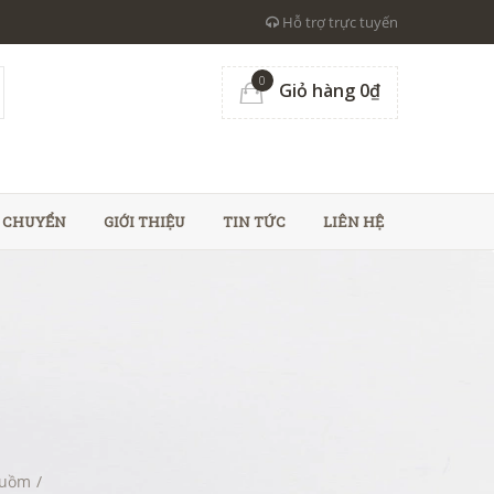
Hỗ trợ trực tuyến
0
Giỏ hàng 0₫
N CHUYỂN
GIỚI THIỆU
TIN TỨC
LIÊN HỆ
Buồm
/