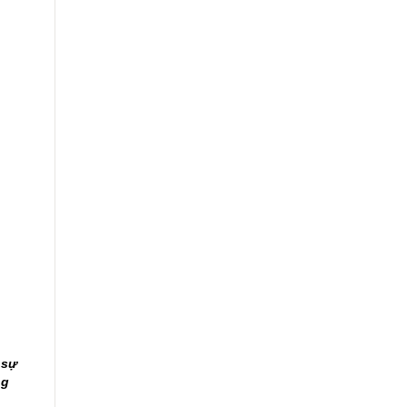
 sự
ng