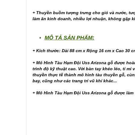
+ Thuyền buồm tượng trưng cho gió và nước, tượn
làm ăn kinh doanh, nhiều lợi nhuận, không gặp kh
MÔ TẢ SẢN PHẨM:
+ Kích thước: Dài 88 cm x Rộng 16 cm x Cao 30 c
+ Mô Hình Tàu Hạm Đội Uss Arizona gỗ được hoàn
trình độ kỹ thuật cao. Với bàn tay khéo léo, tỉ 
thuyền thực tế thành mô hình tàu thuyền gỗ, cùng
bay, cũng như các trang trí vũ khí khác...
+ Mô Hình Tàu Hạm Đội Uss Arizona gỗ được làm t