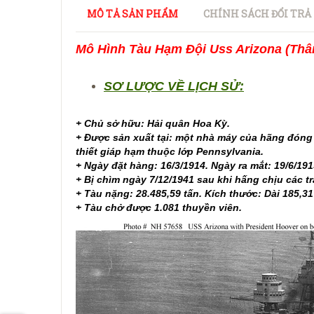
MÔ TẢ SẢN PHẨM
CHÍNH SÁCH ĐỔI TRẢ
Mô Hình Tàu Hạm Đội Uss Arizona (Thâ
SƠ LƯỢC VỀ LỊCH SỬ:
+ Chủ sở hữu: Hải quân Hoa Kỳ.
+ Được sản xuất tại: một nhà máy của hãng đóng 
thiết giáp hạm thuộc lớp Pennsylvania.
+ Ngày đặt hàng: 16/3/1914. Ngày ra mắt: 19/6/1
+ Bị chìm ngày 7/12/1941 sau khi hấng chịu các 
+ Tàu nặng: 28.485,59 tấn. Kích thước: Dài 185,3
+ Tàu chở được 1.081 thuyền viên.