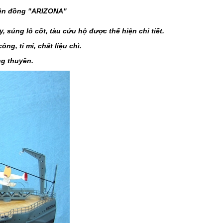
 tên đồng "ARIZONA"
 súng lô cốt, tàu cứu hộ được thể hiện chi tiết.
g, tỉ mỉ, chất liệu chì.
ng thuyền.