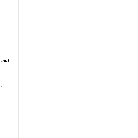
à một
h.