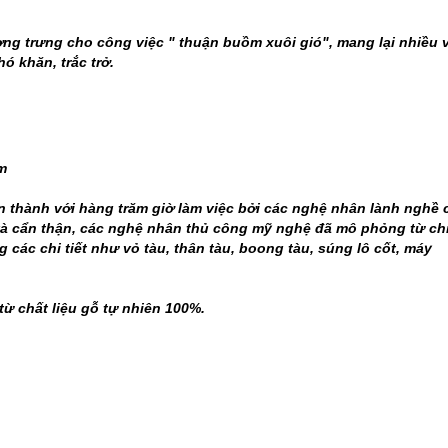
g trưng cho công việc " thuận buồm xuôi gió", mang lại nhiều 
ó khăn, trắc trở.
m
 thành với hàng trăm giờ làm việc bởi các nghệ nhân lành nghề 
mỉ và cẩn thận, các nghệ nhân thủ công mỹ nghệ đã mô phỏng từ ch
 các chi tiết như vỏ tàu, thân tàu, boong tàu, súng lô cốt, máy
ừ chất liệu gỗ tự nhiên 100%.