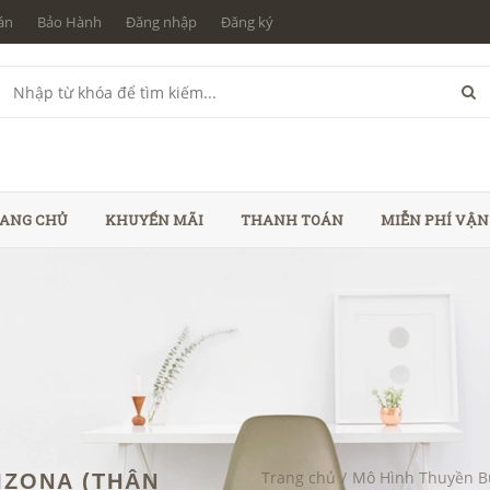
án
Bảo Hành
Đăng nhập
Đăng ký
ANG CHỦ
KHUYẾN MÃI
THANH TOÁN
MIỄN PHÍ VẬ
Trang chủ
/
Mô Hình Thuyền 
IZONA (THÂN