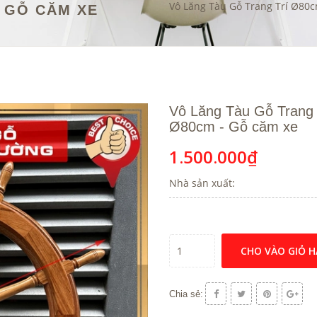
Vô Lăng Tàu Gỗ Trang Trí Ø80c
 GỖ CĂM XE
Vô Lăng Tàu Gỗ Trang T
Ø80cm - Gỗ căm xe
1.500.000₫
Nhà sản xuất:
CHO VÀO GIỎ 
Chia sẻ: