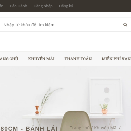
án
Bảo Hành
Đăng nhập
Đăng ký
ANG CHỦ
KHUYẾN MÃI
THANH TOÁN
MIỄN PHÍ VẬ
Trang chủ
/
Khuyến Mãi
/
80CM - BÁNH LÁI