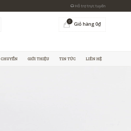
Hỗ trợ trực tuyến
0
Giỏ hàng 0₫
N CHUYỂN
GIỚI THIỆU
TIN TỨC
LIÊN HỆ