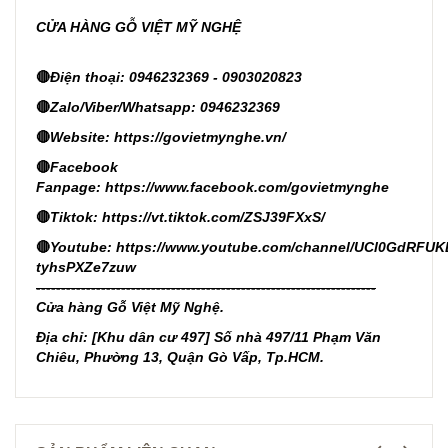
CỬA HÀNG GỖ VIỆT MỸ NGHỆ
🔴
Điện thoại: 0946232369 - 0903020823
🔴
Zalo/Viber/Whatsapp: 0946232369
🔴
Website:
https://govietmynghe.vn/
🔴
Facebook
Fanpage:
https://www.facebook.com/govietmynghe
🔴
Tiktok:
https://vt.tiktok.com/ZSJ39FXxS/
🔴
Youtube:
https://www.youtube.com/channel/UCl0GdRFUK
tyhsPXZe7zuw
--------------------------------------------------------------------
Cửa hàng Gỗ Việt Mỹ Nghệ.
Địa chỉ: [Khu dân cư 497] Số nhà 497/11 Phạm Văn
Chiêu, Phường 13, Quận Gò Vấp, Tp.HCM.