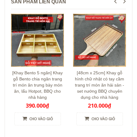
SẢN PHẨM LIÊN QUAN
[Khay Bento 5 ngăn] Khay
[48cm x 25cm] Khay gỗ
gỗ Bento chia ngăn trang
hình chữ nhật có tay cầm
trí món ăn trưng bày món
trang trí món ăn hải sản -
ăn, lẩu Hotpot, BBQ cho
set nướng BBQ chuyên
nhà hàng
dụng cho nhà hàng
390.000₫
210.000₫
CHO VÀO GIỎ
CHO VÀO GIỎ