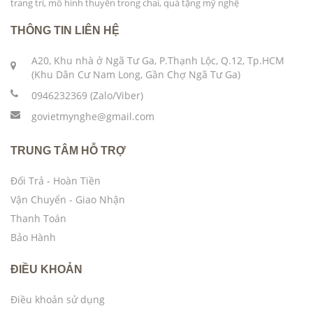
trang trí, mô hình thuyền trong chai, quà tặng mỹ nghệ
THÔNG TIN LIÊN HỆ
A20, Khu nhà ở Ngã Tư Ga, P.Thạnh Lộc, Q.12, Tp.HCM
(Khu Dân Cư Nam Long, Gần Chợ Ngã Tư Ga)
0946232369 (Zalo/Viber)
govietmynghe@gmail.com
TRUNG TÂM HỖ TRỢ
Đổi Trả - Hoàn Tiền
Vận Chuyển - Giao Nhận
Thanh Toán
Bảo Hành
ĐIỀU KHOẢN
Điều khoản sử dụng