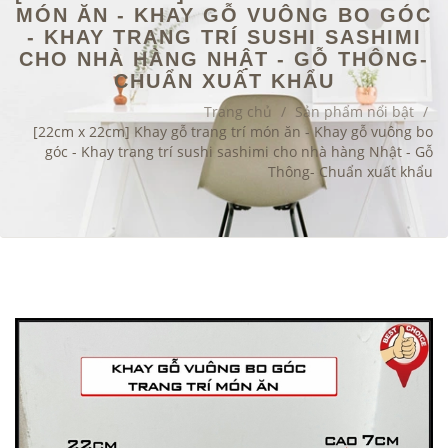
MÓN ĂN - KHAY GỖ VUÔNG BO GÓC
- KHAY TRANG TRÍ SUSHI SASHIMI
CHO NHÀ HÀNG NHẬT - GỖ THÔNG-
CHUẨN XUẤT KHẨU
Trang chủ
/
Sản phẩm nổi bật
/
[22cm x 22cm] Khay gỗ trang trí món ăn - Khay gỗ vuông bo
góc - Khay trang trí sushi sashimi cho nhà hàng Nhật - Gỗ
Thông- Chuẩn xuất khẩu