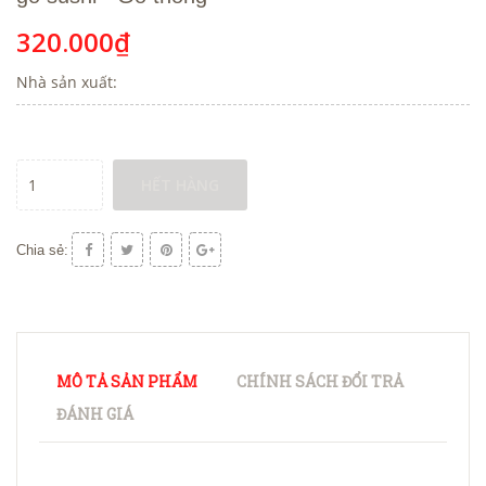
320.000₫
Nhà sản xuất:
HẾT HÀNG
Chia sẻ:
MÔ TẢ SẢN PHẨM
CHÍNH SÁCH ĐỔI TRẢ
ĐÁNH GIÁ