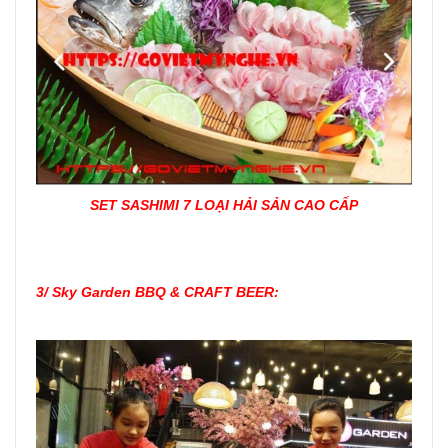
SET SASHIMI 7 LOẠI HẢI SẢN CAO CẤP
3/
Sky Garden BBQ & CRAFT BEER: