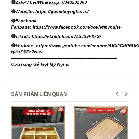
🔴
Zalo/Viber/Whatsapp: 0946232369
🔴
Website:
https://govietmynghe.vn/
🔴
Facebook
Fanpage:
https://www.facebook.com/govietmynghe
🔴
Tiktok:
https://vt.tiktok.com/ZSJ39FXxS/
🔴
Youtube:
https://www.youtube.com/channel/UCl0GdRFUK
tyhsPXZe7zuw
--------------------------------------------------------------------
Cửa hàng Gỗ Việt Mỹ Nghệ.
SẢN PHẨM LIÊN QUAN