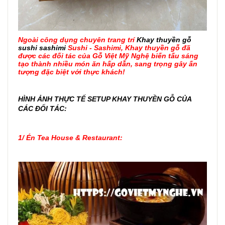
Ngoài công dụng chuyên trang trí
Khay thuyền gỗ
sushi sashimi
Sushi - Sashimi, Khay thuyền gỗ đã
được các đối tác của Gỗ Việt Mỹ Nghệ biến tấu sáng
tạo thành nhiều món ăn hấp dẫn, sang trọng gây ấn
tượng đặc biệt với thực khách!
HÌNH ẢNH THỰC TẾ SETUP KHAY THUYỀN GỖ CỦA
CÁC ĐỐI TÁC:
1/
Én Tea House & Restaurant
: