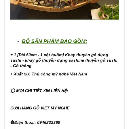
BỘ SẢN PHẨM BAO GỒM:
+ 1
[Dài 60cm - 1 cột buồm] Khay thuyền gỗ đựng
sushi - khay gỗ thuyền đựng sashimi thuyền gỗ sushi
- Gỗ thông
+ Xuất xứ: Thủ công mỹ nghệ Việt Nam
⭕ MỌI CHI TIẾT XIN LIÊN HỆ:
CỬA HÀNG GỖ VIỆT MỸ NGHỆ
🔴
Điện thoại: 0946232369