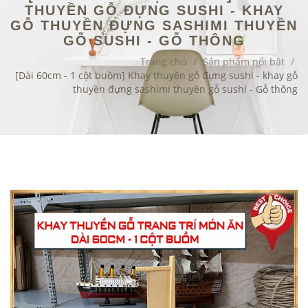
THUYỀN GỖ ĐỰNG SUSHI - KHAY
GỖ THUYỀN ĐỰNG SASHIMI THUYỀN
GỖ SUSHI - GỖ THÔNG
Trang chủ
/
Sản phẩm nổi bật
/
[Dài 60cm - 1 cột buồm] Khay thuyền gỗ đựng sushi - khay gỗ
thuyền đựng sashimi thuyền gỗ sushi - Gỗ thông