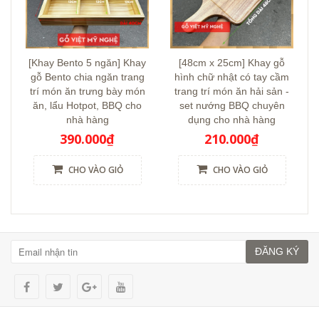
[Khay Bento 5 ngăn] Khay
[48cm x 25cm] Khay gỗ
gỗ Bento chia ngăn trang
hình chữ nhật có tay cầm
trí món ăn trưng bày món
trang trí món ăn hải sản -
ăn, lẩu Hotpot, BBQ cho
set nướng BBQ chuyên
nhà hàng
dụng cho nhà hàng
390.000₫
210.000₫
CHO VÀO GIỎ
CHO VÀO GIỎ
ĐĂNG KÝ