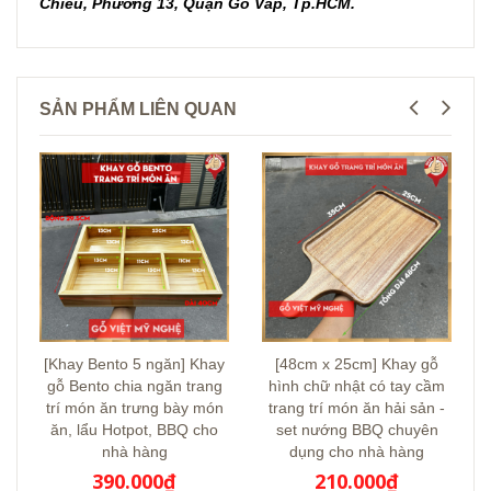
Chiêu, Phường 13, Quận Gò Vấp, Tp.HCM.
SẢN PHẨM LIÊN QUAN
[Khay Bento 5 ngăn] Khay
[48cm x 25cm] Khay gỗ
gỗ Bento chia ngăn trang
hình chữ nhật có tay cầm
trí món ăn trưng bày món
trang trí món ăn hải sản -
ăn, lẩu Hotpot, BBQ cho
set nướng BBQ chuyên
nhà hàng
dụng cho nhà hàng
390.000₫
210.000₫