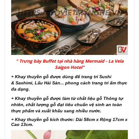
" Trưng bày Buffet tại nhà hàng Mermaid - La Vela
Saigon Hotel"
+ Khay thuyền gỗ được dùng để trang trí Sushi
& Sashimi, Lẩu Hải Sản... phong cách trang trí ẩm thực
đa dạng.
+ Khay thuyền gỗ được làm từ chất liệu gỗ Thông tự
nhiên, chất lượng gỗ đạt tiêu chuẩn vệ sinh an toàn
thực phẩm và xuất khẩu sang nhiều nước.
+ Khay thuyền gỗ kích thước: Dài 58cm x Rộng 17cm x
Cao 13cm.