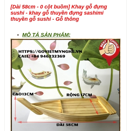
[Dài 58cm - 0 cột buồm] Khay gỗ đựng
sushi - khay gỗ thuyền đựng sashimi
thuyền gỗ sushi - Gỗ thông
MÔ TẢ SẢN PHẨM: