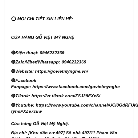
⭕
MỌI CHI TIẾT XIN LIÊN HỆ:
CỬA HÀNG GỖ VIỆT MỸ NGHỆ
🔴
Điện thoại: 0946232369
🔴
Zalo/Viber/Whatsapp: 0946232369
🔴
Website:
https://govietmynghe.vn/
🔴
Facebook
Fanpage:
https://www.facebook.com/govietmynghe
🔴
Tiktok:
https://vt.tiktok.com/ZSJ39FXxS/
🔴
Youtube:
https://www.youtube.com/channel/UCl0GdRFUK
tyhsPXZe7zuw
--------------------------------------------------------------------
Cửa hàng Gỗ Việt Mỹ Nghệ.
Địa chỉ: [Khu dân cư 497] Số nhà 497/11 Phạm Văn