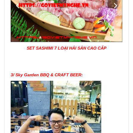
SET SASHIMI 7 LOẠI HẢI SẢN CAO CẤP
3/
Sky Garden BBQ & CRAFT BEER: