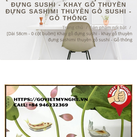
ĐỰNG SUSHI - KHAY GỖ THUYỀN
ĐỰNG SASHIMI THUYỀN GỖ SUSHI -
GỖ THÔNG
Trang chủ
/
Sản phẩm nổi bật
/
[Dài 58cm - 0 cột buồm] Khay gỗ đựng sushi - khay gỗ thuyền
đựng sashimi thuyền gỗ sushi - Gỗ thông