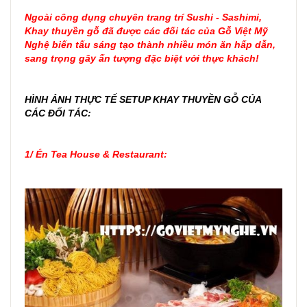
Ngoài công dụng chuyên trang trí Sushi - Sashimi,
Khay thuyền gỗ đã được các đối tác của Gỗ Việt Mỹ
Nghệ biến tấu sáng tạo thành nhiều món ăn hấp dẫn,
sang trọng gây ấn tượng đặc biệt với thực khách!
HÌNH ẢNH THỰC TẾ SETUP KHAY THUYỀN GỖ CỦA
CÁC ĐỐI TÁC:
1/
Én Tea House & Restaurant
: