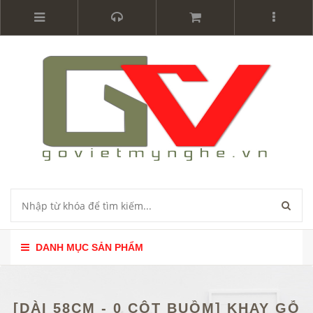
DANH MỤC SẢN PHẨM
[DÀI 58CM - 0 CỘT BUỒM] KHAY GỖ