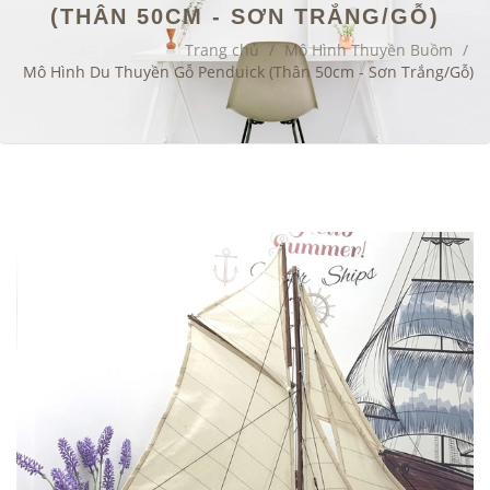
(THÂN 50CM - SƠN TRẮNG/GỖ)
Trang chủ
/
Mô Hình Thuyền Buồm
/
Mô Hình Du Thuyền Gỗ Penduick (Thân 50cm - Sơn Trắng/Gỗ)