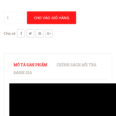
CHO VÀO GIỎ HÀNG
Chia sẻ:
MÔ TẢ SẢN PHẨM
CHÍNH SÁCH ĐỔI TRẢ
ĐÁNH GIÁ