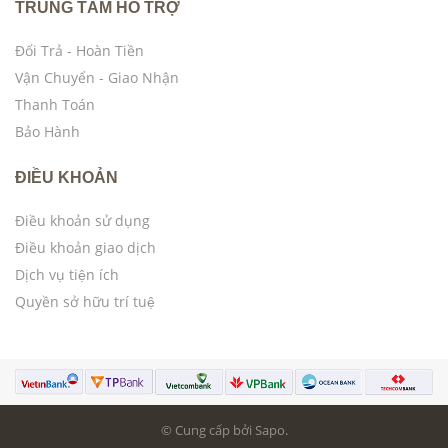
TRUNG TÂM HỖ TRỢ
Đổi Trả - Hoàn Tiền
Vận Chuyển - Giao Nhận
Thanh Toán
Bảo Hành
ĐIỀU KHOẢN
Điều khoản sử dụng
Điều khoản giao dịch
Dịch vụ tiện ích
Quyền sở hữu trí tuệ
© Cung cấp bởi Sapo.