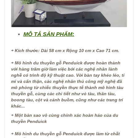
MÔ TẢ SẢN PHẨM:
+ Kích thước: Dài 58 cm x Rộng 10 cm x Cao 71 cm.
+ Mô hình du thuyền gỗ Penduick được hoàn thành
với hàng trăm giờ làm việc bởi các nghệ nhân lành
nghề có trình độ kỹ thuật cao. Với bàn tay khéo léo, tỉ
mỉ và cẩn thận, các nghệ nhân thủ công mỹ nghệ đã
mô phỏng từ chiếc thuyền thực tế thành mô hình tàu
thuyền gỗ, cùng các chi tiết như vỏ tàu, thân tàu,
boong tàu, cột và cánh buồm, cũng như các trang trí
khác...
+ Một bản sao vô cùng chính xác hoàn hảo của du
thuyền Penduick
+ Mô hình du thuyền gỗ Penduick được làm từ chất