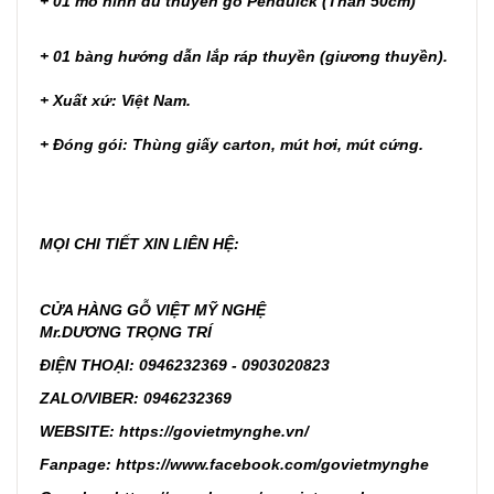
+ 01 mô hình du thuyền gỗ Penduick (Thân 50cm)
+ 01 bàng hướng dẫn lắp ráp thuyền (giương thuyền).
+ Xuất xứ: Việt Nam.
+ Đóng gói: Thùng giấy carton, mút hơi, mút cứng.
MỌI CHI TIẾT XIN LIÊN HỆ:
CỬA HÀNG GỖ VIỆT MỸ NGHỆ
Mr.DƯƠNG TRỌNG TRÍ
ĐIỆN THOẠI: 0946232369 - 0903020823
ZALO/VIBER: 0946232369
WEBSITE:
https://govietmynghe.vn/
Fanpage:
https://www.facebook.com/govietmynghe