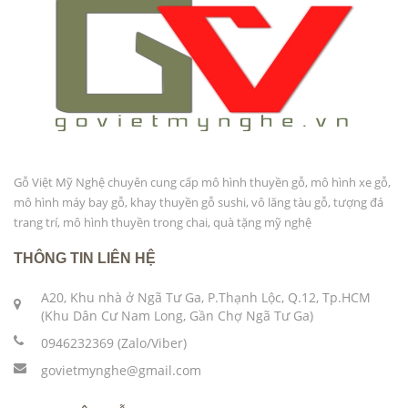
Gỗ Việt Mỹ Nghệ chuyên cung cấp mô hình thuyền gỗ, mô hình xe gỗ,
mô hình máy bay gỗ, khay thuyền gỗ sushi, vô lăng tàu gỗ, tượng đá
trang trí, mô hình thuyền trong chai, quà tặng mỹ nghệ
THÔNG TIN LIÊN HỆ
A20, Khu nhà ở Ngã Tư Ga, P.Thạnh Lộc, Q.12, Tp.HCM
(Khu Dân Cư Nam Long, Gần Chợ Ngã Tư Ga)
0946232369 (Zalo/Viber)
govietmynghe@gmail.com