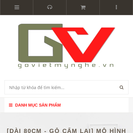
DANH MỤC SẢN PHẨM
[DÀI 80CM - GỖ CẨM LAI] MÔ HÌNH