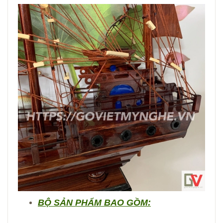
BỘ SẢN PHẨM BAO GỒM: