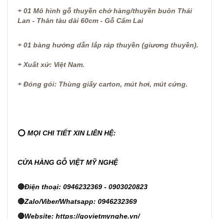
+ 01 Mô hình gỗ thuyền chở hàng/thuyền buôn Thái
Lan - Thân tàu dài 60cm - Gỗ Cẩm Lai
+ 01 bàng hướng dẫn lắp ráp thuyền (giương thuyền).
+ Xuất xứ: Việt Nam.
+ Đóng gói: Thùng giấy carton, mút hơi, mút cứng.
⭕
MỌI CHI TIẾT XIN LIÊN HỆ:
CỬA HÀNG GỖ VIỆT MỸ NGHỆ
🔴
Điện thoại: 0946232369 - 0903020823
🔴
Zalo/Viber/Whatsapp: 0946232369
🔴
Website:
https://govietmynghe.vn/