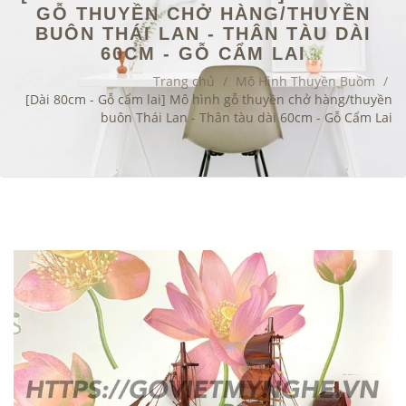
GỖ THUYỀN CHỞ HÀNG/THUYỀN
BUÔN THÁI LAN - THÂN TÀU DÀI
60CM - GỖ CẨM LAI
Trang chủ
/
Mô Hình Thuyền Buồm
/
[Dài 80cm - Gỗ cẩm lai] Mô hình gỗ thuyền chở hàng/thuyền
buôn Thái Lan - Thân tàu dài 60cm - Gỗ Cẩm Lai