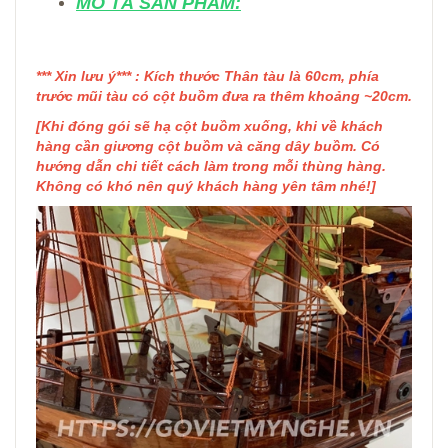
MÔ TẢ SẢN PHẨM:
*** Xin lưu ý*** : Kích thước Thân tàu là 60cm, phía
trước mũi tàu có cột buồm đưa ra thêm khoảng ~20cm.
[Khi đóng gói sẽ hạ cột buồm xuống, khi về khách
hàng cần giương cột buồm và căng dây buồm. Có
hướng dẫn chi tiết cách làm trong mỗi thùng hàng.
Không có khó nên quý khách hàng yên tâm nhé!]