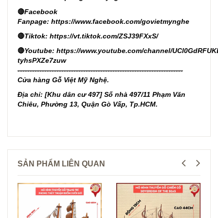
🔴
Facebook
Fanpage:
https://www.facebook.com/govietmynghe
🔴
Tiktok:
https://vt.tiktok.com/ZSJ39FXxS/
🔴
Youtube:
https://www.youtube.com/channel/UCl0GdRFUK
tyhsPXZe7zuw
--------------------------------------------------------------------
Cửa hàng Gỗ Việt Mỹ Nghệ.
Địa chỉ: [Khu dân cư 497] Số nhà 497/11 Phạm Văn
Chiêu, Phường 13, Quận Gò Vấp, Tp.HCM.
SẢN PHẨM LIÊN QUAN