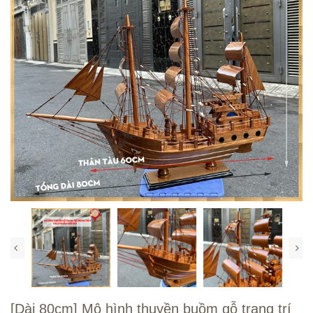
[Dài 80cm] Mô hình thuyền buồm gỗ trang trí