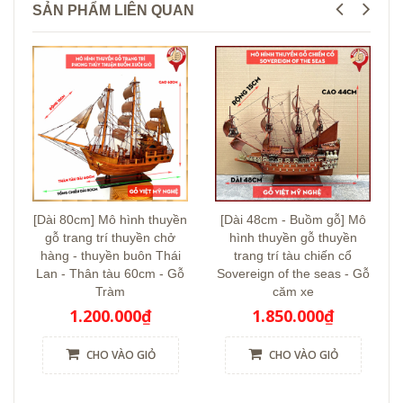
SẢN PHẨM LIÊN QUAN
[Dài 80cm] Mô hình thuyền
[Dài 48cm - Buồm gỗ] Mô
gỗ trang trí thuyền chở
hình thuyền gỗ thuyền
hàng - thuyền buôn Thái
trang trí tàu chiến cổ
Lan - Thân tàu 60cm - Gỗ
Sovereign of the seas - Gỗ
Tràm
căm xe
1.200.000₫
1.850.000₫
CHO VÀO GIỎ
CHO VÀO GIỎ