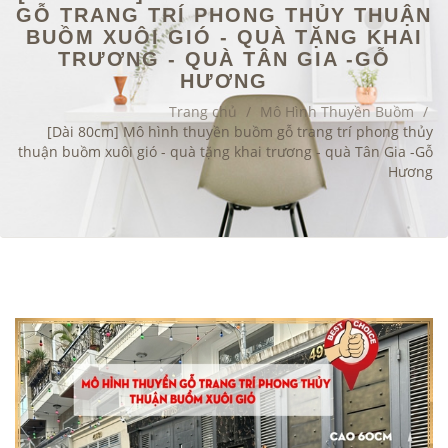
GỖ TRANG TRÍ PHONG THỦY THUẬN
BUỒM XUÔI GIÓ - QUÀ TẶNG KHAI
TRƯƠNG - QUÀ TÂN GIA -GỖ
HƯƠNG
Trang chủ
/
Mô Hình Thuyền Buồm
/
[Dài 80cm] Mô hình thuyền buồm gỗ trang trí phong thủy
thuận buồm xuôi gió - quà tặng khai trương - quà Tân Gia -Gỗ
Hương