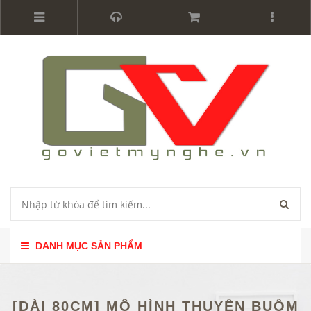
DANH MỤC SẢN PHẨM
[DÀI 80CM] MÔ HÌNH THUYỀN BUỒM