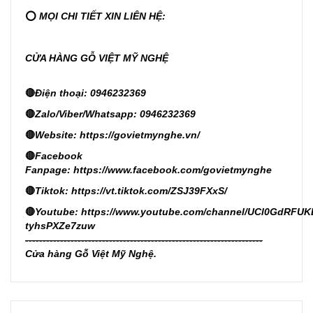
⭕
MỌI CHI TIẾT XIN LIÊN HỆ:
CỬA HÀNG GỖ VIỆT MỸ NGHỆ
🔴
Điện thoại: 0946232369
🔴
Zalo/Viber/Whatsapp: 0946232369
🔴
Website:
https://govietmynghe.vn/
🔴
Facebook
Fanpage:
https://www.facebook.com/govietmynghe
🔴
Tiktok:
https://vt.tiktok.com/ZSJ39FXxS/
🔴
Youtube:
https://www.youtube.com/channel/UCl0GdRFUK
tyhsPXZe7zuw
--------------------------------------------------------------------
Cửa hàng Gỗ Việt Mỹ Nghệ.