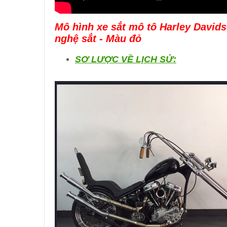
Mô hình xe sắt mô tô Harley Davids
nghệ sắt - Màu đỏ
SƠ LƯỢC VỀ LỊCH SỬ: