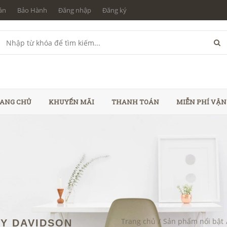
án
Bảo Hành
Đăng nhập
Đăng ký
ANG CHỦ
KHUYẾN MÃI
THANH TOÁN
MIỄN PHÍ VẬ
Trang chủ
/
Sản phẩm nổi bật
EY DAVIDSON