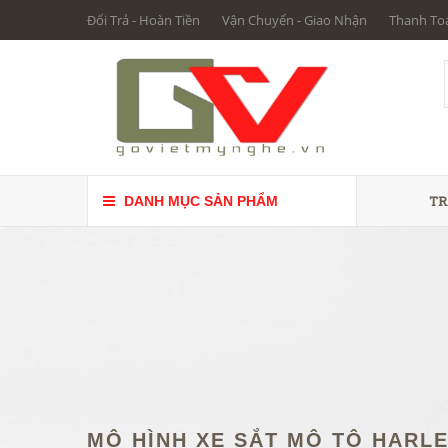
Đổi Trả - Hoàn Tiền
Vận Chuyển - Giao Nhận
Thanh To
TR
DANH MỤC SẢN PHẨM
MÔ HÌNH XE SẮT MÔ TÔ HARL