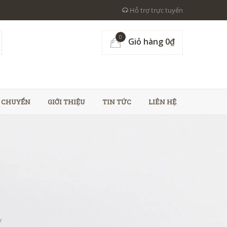
Hỗ trợ trực tuyến
0
Giỏ hàng 0₫
N CHUYỂN
GIỚI THIỆU
TIN TỨC
LIÊN HỆ
/