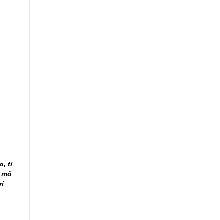
, tỉ
h mô
rí