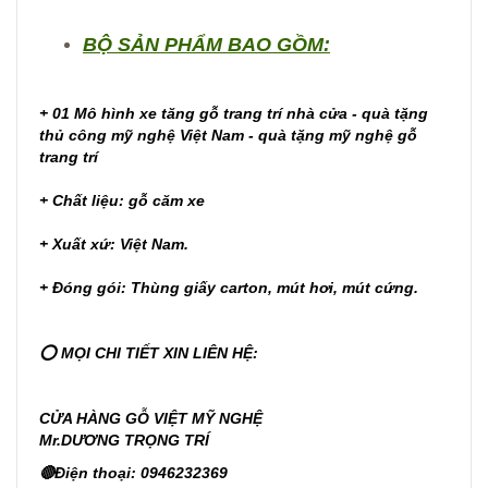
BỘ SẢN PHẨM BAO GỒM:
+ 01 Mô hình xe tăng gỗ trang trí nhà cửa - quà tặng
thủ công mỹ nghệ Việt Nam - quà tặng mỹ nghệ gỗ
trang trí
+ Chất liệu: gỗ căm xe
+ Xuất xứ: Việt Nam.
+ Đóng gói: Thùng giấy carton, mút hơi, mút cứng.
⭕ MỌI CHI TIẾT XIN LIÊN HỆ:
CỬA HÀNG GỖ VIỆT MỸ NGHỆ
Mr.DƯƠNG TRỌNG TRÍ
🔴Điện thoại: 0946232369