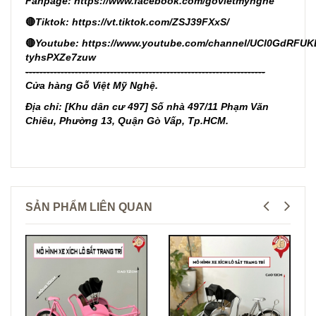
Fanpage:
https://www.facebook.com/govietmynghe
🔴
Tiktok:
https://vt.tiktok.com/ZSJ39FXxS/
🔴
Youtube:
https://www.youtube.com/channel/UCl0GdRFUK
tyhsPXZe7zuw
--------------------------------------------------------------------
Cửa hàng Gỗ Việt Mỹ Nghệ.
Địa chỉ: [Khu dân cư 497] Số nhà 497/11 Phạm Văn
Chiêu, Phường 13, Quận Gò Vấp, Tp.HCM.
SẢN PHẨM LIÊN QUAN