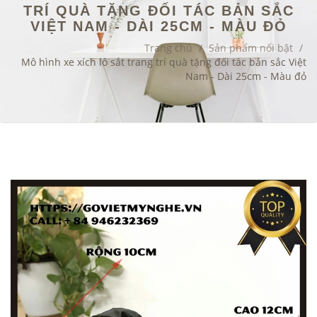
TRÍ QUÀ TẶNG ĐỐI TÁC BẢN SẮC
VIỆT NAM - DÀI 25CM - MÀU ĐỎ
Trang chủ
/
Sản phẩm nổi bật
/
Mô hình xe xích lô sắt trang trí quà tặng đối tác bản sắc Việt
Nam - Dài 25cm - Màu đỏ