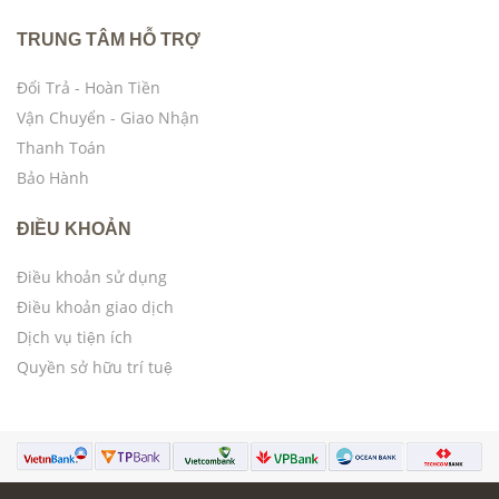
TRUNG TÂM HỖ TRỢ
Đổi Trả - Hoàn Tiền
Vận Chuyển - Giao Nhận
Thanh Toán
Bảo Hành
ĐIỀU KHOẢN
Điều khoản sử dụng
Điều khoản giao dịch
Dịch vụ tiện ích
Quyền sở hữu trí tuệ