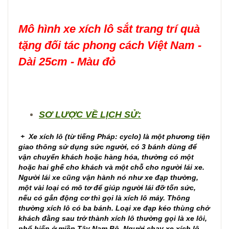
Mô hình xe xích lô sắt trang trí quà
tặng đối tác phong cách Việt Nam -
Dài 25cm - Màu đỏ
SƠ LƯỢC VỀ LỊCH SỬ:
+ Xe xích lô (từ tiếng Pháp: cyclo) là một phương tiện
giao thông sử dụng sức người, có 3 bánh dùng để
vận chuyển khách hoặc hàng hóa, thường có một
hoặc hai ghế cho khách và một chỗ cho người lái xe.
Người lái xe cũng vận hành nó như xe đạp thường,
một vài loại có mô tơ để giúp người lái đỡ tốn sức,
nếu có gắn động cơ thì gọi là xích lô máy. Thông
thường xích lô có ba bánh. Loại xe đạp kéo thùng chở
khách đằng sau trở thành xích lô thường gọi là xe lôi,
phổ biến ở miền Tây Nam Bộ. Người chạy xe xích lô