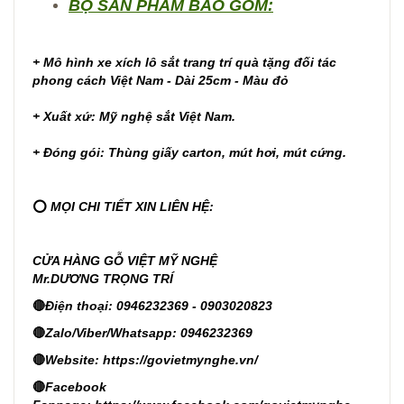
BỘ SẢN PHẨM BAO GỒM:
+ Mô hình xe xích lô sắt trang trí quà tặng đối tác
phong cách Việt Nam - Dài 25cm - Màu đỏ
+ Xuất xứ: Mỹ nghệ sắt Việt Nam.
+ Đóng gói: Thùng giấy carton, mút hơi, mút cứng.
⭕
MỌI CHI TIẾT XIN LIÊN HỆ:
CỬA HÀNG GỖ VIỆT MỸ NGHỆ
Mr.DƯƠNG TRỌNG TRÍ
🔴
Điện thoại: 0946232369 - 0903020823
🔴
Zalo/Viber/Whatsapp: 0946232369
🔴
Website:
https://govietmynghe.vn/
🔴
Facebook