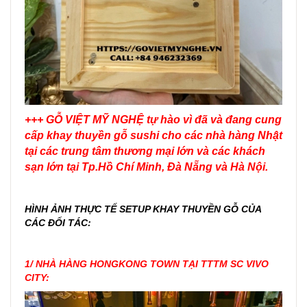
+++ GỖ VIỆT MỸ NGHỆ tự hào vì đã và đang cung
cấp khay thuyền gỗ sushi cho các nhà hàng Nhật
tại các trung tâm thương mại lớn và các khách
sạn lớn tại Tp.Hồ Chí Minh, Đà Nẵng và Hà Nội.
HÌNH ẢNH THỰC TẾ SETUP KHAY THUYỀN GỖ CỦA
CÁC ĐỐI TÁC:
1/ NHÀ HÀNG HONGKONG TOWN TẠI TTTM SC VIVO
CITY: