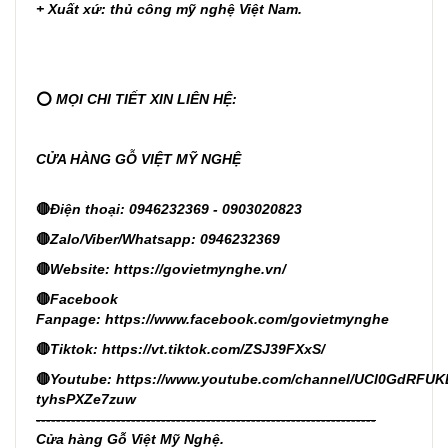
+ Xuất xứ: thủ công mỹ nghệ Việt Nam.
⭕
MỌI CHI TIẾT XIN LIÊN HỆ:
CỬA HÀNG GỖ VIỆT MỸ NGHỆ
🔴
Điện thoại: 0946232369 - 0903020823
🔴
Zalo/Viber/Whatsapp: 0946232369
🔴
Website:
https://govietmynghe.vn/
🔴
Facebook
Fanpage:
https://www.facebook.com/govietmynghe
🔴
Tiktok:
https://vt.tiktok.com/ZSJ39FXxS/
🔴
Youtube:
https://www.youtube.com/channel/UCl0GdRFUK
tyhsPXZe7zuw
--------------------------------------------------------------------
Cửa hàng Gỗ Việt Mỹ Nghệ.