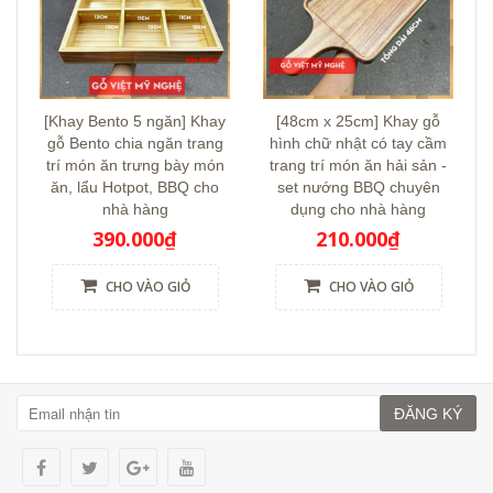
[Khay Bento 5 ngăn] Khay
[48cm x 25cm] Khay gỗ
gỗ Bento chia ngăn trang
hình chữ nhật có tay cầm
trí món ăn trưng bày món
trang trí món ăn hải sản -
ăn, lẩu Hotpot, BBQ cho
set nướng BBQ chuyên
nhà hàng
dụng cho nhà hàng
390.000₫
210.000₫
CHO VÀO GIỎ
CHO VÀO GIỎ
ĐĂNG KÝ