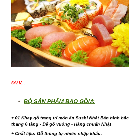
6/V.V...
BỘ SẢN PHẨM BAO GỒM:
+ 01 Khay gỗ trang trí món ăn Sushi Nhật Bản hình bậc
thang 6 tầng - Đế gỗ vuông
- Hàng chuẩn Nhật
+ Chất liệu: Gỗ thông tự nhiên nhập khẩu.