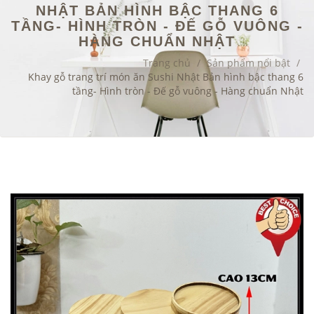
NHẬT BẢN HÌNH BẬC THANG 6
TẦNG- HÌNH TRÒN - ĐẾ GỖ VUÔNG -
HÀNG CHUẨN NHẬT
Trang chủ
/
Sản phẩm nổi bật
/
Khay gỗ trang trí món ăn Sushi Nhật Bản hình bậc thang 6
tầng- Hình tròn - Đế gỗ vuông - Hàng chuẩn Nhật