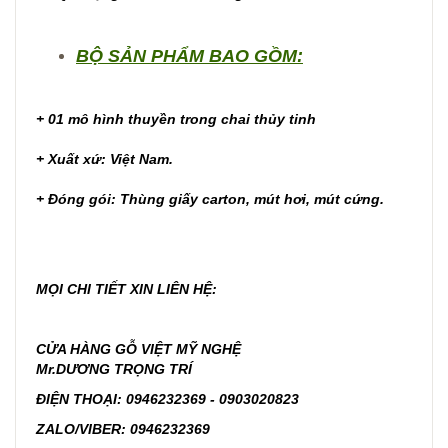
BỘ SẢN PHẨM BAO GỒM:
+ 01 mô hình thuyền trong chai thủy tinh
+ Xuất xứ: Việt Nam.
+ Đóng gói: Thùng giấy carton, mút hơi, mút cứng.
MỌI CHI TIẾT XIN LIÊN HỆ:
CỬA HÀNG GỖ VIỆT MỸ NGHỆ
Mr.DƯƠNG TRỌNG TRÍ
ĐIỆN THOẠI: 0946232369 - 0903020823
ZALO/VIBER: 0946232369