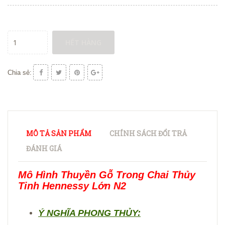
HẾT HÀNG
Chia sẻ:
MÔ TẢ SẢN PHẨM
CHÍNH SÁCH ĐỔI TRẢ
ĐÁNH GIÁ
Mô Hình Thuyền Gỗ Trong Chai Thủy
Tinh Hennessy Lớn N2
Ý NGHĨA PHONG THỦY: