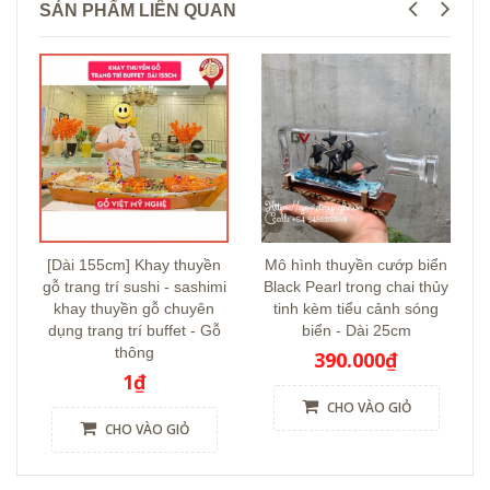
SẢN PHẨM LIÊN QUAN
[Dài 155cm] Khay thuyền
Mô hình thuyền cướp biển
gỗ trang trí sushi - sashimi
Black Pearl trong chai thủy
khay thuyền gỗ chuyên
tinh kèm tiểu cảnh sóng
dụng trang trí buffet - Gỗ
biển - Dài 25cm
thông
390.000₫
1₫
CHO VÀO GIỎ
CHO VÀO GIỎ