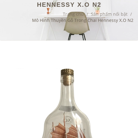
HENNESSY X.O N2
Trang chủ
/
Sản phẩm nổi bật
/
Mô Hình Thuyền Gỗ Trong Chai Hennessy X.O N2