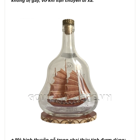
không bị gãy, vỡ khi vận chuyển đi xa.
+ Mô hình thuyền gỗ trong chai thủy tinh được dùng: