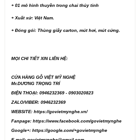
+ 01 mô hình thuyền trong chai thủy tinh
+ Xuất xứ: Việt Nam.
+ Đóng gói: Thùng giấy carton, mút hơi, mút cứng.
MỌI CHI TIẾT XIN LIÊN HỆ:
CỬA HÀNG GỖ VIỆT MỸ NGHỆ
Mr.DƯƠNG TRỌNG TRÍ
ĐIỆN THOẠI: 0946232369 - 0903020823
ZALO/VIBER: 0946232369
WEBSITE:
https://govietmynghe.vn/
Fanpage:
https://www.facebook.com/govietmynghe
Google+:
https://google.com/+govietmynghe
E-mail
: govietmynghe@gmail.com