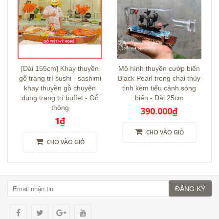
[Dài 155cm] Khay thuyền
Mô hình thuyền cướp biển
gỗ trang trí sushi - sashimi
Black Pearl trong chai thủy
khay thuyền gỗ chuyên
tinh kèm tiểu cảnh sóng
dụng trang trí buffet - Gỗ
biển - Dài 25cm
thông
390.000₫
1₫
CHO VÀO GIỎ
CHO VÀO GIỎ
ĐĂNG KÝ