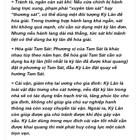
+ Tránh tà, ngăn cản sát khí: Nếu cửa chính bị hành
lang trực xung, phạm phải “xuyên tâm sát” hay
“thương sát”, có thể dùng một đôi tượng Kỳ Lân để
hóa giải. Trong trường hợp hành lang khá ngắn, sát
khí không quá mạnh, chỉ cần sử dụng một kỳ lân đơn.
Nhưng nếu hành lang dài mà thẳng, tức sát khí mãnh
liệt có thể dùng ba kỳ lân để hóa giải.
+ Hóa giải Tam Sát: Phương vị của Tam Sát là khác
nhau tùy theo năm hạn. Để hóa giải Tam Sát cần sử
dụng ba kỳ lân (tốt nhất là kỳ lân đã được khai quang)
đặt ở phương vị Tam Sát, đầu Kỳ Lân đặt quay về
hướng Tam Sát.
+ Cải vận, giảm nhẹ tai ương cho gia đình: Kỳ Lân là
loài vật đặc trưng cho cát tường, nếu đặt kỳ lân trong
nhà sẽ có tác dụng trấn trạch trừ tà, tăng phúc lộc cho
gia đình, không chỉ giúp gia chủ sự nghiệp hanh
thông mà còn xoay chuyển tài vận. Ngoài ra, Kỳ Lân
còn giúp được gia chủ tránh được khí độc gây vận
xấu. Kỳ Lân dùng trong mục đích cải vận tốt nhất cần
được khai quang thì mới phát huy công lực một cách
trọn vẹn.