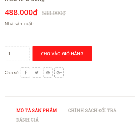
488.000₫
588.000₫
Nhà sản xuất:
CHO VÀO GIỎ HÀNG
Chia sẻ:
MÔ TẢ SẢN PHẨM
CHÍNH SÁCH ĐỔI TRẢ
ĐÁNH GIÁ