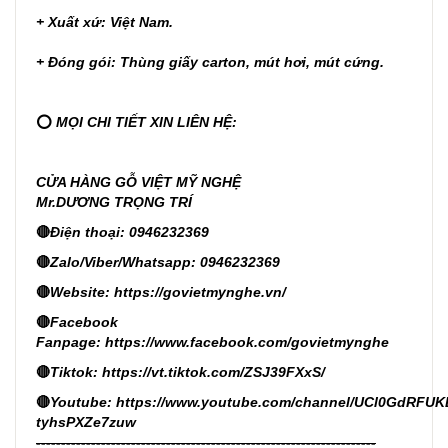
+ Xuất xứ: Việt Nam.
+ Đóng gói: Thùng giấy carton, mút hơi, mút cứng.
⭕
MỌI CHI TIẾT XIN LIÊN HỆ:
CỬA HÀNG GỖ VIỆT MỸ NGHỆ
Mr.DƯƠNG TRỌNG TRÍ
🔴
Điện thoại: 0946232369
🔴
Zalo/Viber/Whatsapp: 0946232369
🔴
Website:
https://govietmynghe.vn/
🔴
Facebook
Fanpage:
https://www.facebook.com/govietmynghe
🔴
Tiktok:
https://vt.tiktok.com/ZSJ39FXxS/
🔴
Youtube:
https://www.youtube.com/channel/UCl0GdRFUK
tyhsPXZe7zuw
--------------------------------------------------------------------