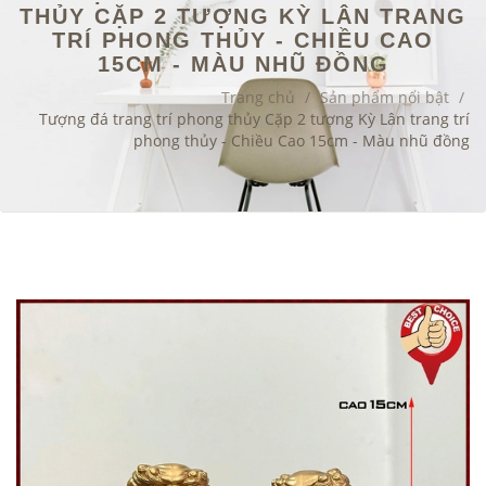
THỦY CẶP 2 TƯỢNG KỲ LÂN TRANG
TRÍ PHONG THỦY - CHIỀU CAO
15CM - MÀU NHŨ ĐỒNG
Trang chủ
/
Sản phẩm nổi bật
/
Tượng đá trang trí phong thủy Cặp 2 tượng Kỳ Lân trang trí
phong thủy - Chiều Cao 15cm - Màu nhũ đồng