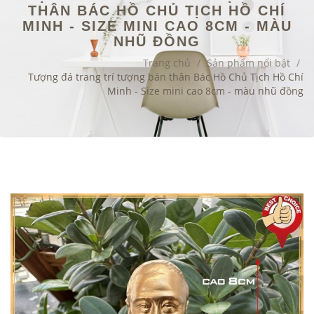
THÂN BÁC HỒ CHỦ TỊCH HỒ CHÍ
MINH - SIZE MINI CAO 8CM - MÀU
NHŨ ĐỒNG
Trang chủ
/
Sản phẩm nổi bật
/
Tượng đá trang trí tượng bán thân Bác Hồ Chủ Tịch Hồ Chí
Minh - Size mini cao 8cm - màu nhũ đồng