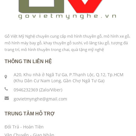
Gỗ Việt Mỹ Nghệ chuyên cung cấp mô hình thuyền gỗ, mô hình xe gỗ,
mô hình máy bay gỗ, khay thuyền gỗ sushi, vô lăng tàu gỗ, tượng đá
trang trí, mô hình thuyền trong chai, quà tặng mỹ nghệ
THÔNG TIN LIÊN HỆ
A20, Khu nhà ở Ngã Tư Ga, P.Thạnh Lộc, Q.12, Tp.HCM
(Khu Dân Cư Nam Long, Gần Chợ Ngã Tư Ga)
0946232369 (Zalo/Viber)
govietmynghe@gmail.com
TRUNG TÂM HỖ TRỢ
Đổi Trả - Hoàn Tiền
Vận Chuyển - Giao Nhận