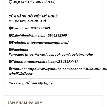
⭕
MỌI CHI TIẾT XIN LIÊN HỆ:
CỬA HÀNG GỖ VIỆT MỸ NGHỆ
Mr.DƯƠNG TRỌNG TRÍ
🔴
Điện thoại: 0946232369
🔴
Zalo/Viber/Whatsapp: 0946232369
🔴
Website:
https://govietmynghe.vn/
🔴
Facebook
Fanpage:
https://www.facebook.com/govietmynghe
🔴
Tiktok:
https://vt.tiktok.com/ZSJ39FXxS/
🔴
Youtube:
https://www.youtube.com/channel/UCl0GdRFUK
tyhsPXZe7zuw
--------------------------------------------------------------------
Cửa hàng Gỗ Việt Mỹ Nghệ.
SẢN PHẨM ĐÃ XEM