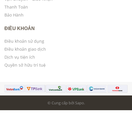
Thanh Toán
Bảo Hành
ĐIỀU KHOẢN
Điều khoản sử dụng
Điều khoản giao dịch
Dịch vụ tiện ích
Quyền sở hữu trí tuệ
© Cung cấp bởi Sapo.