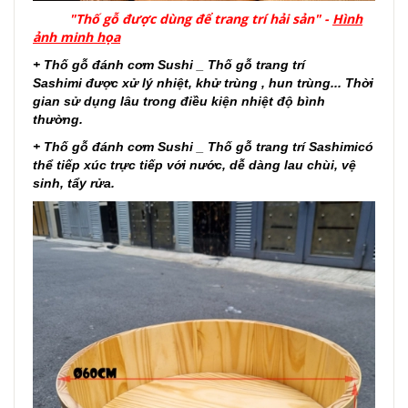
"Thố gỗ được dùng để trang trí hải sản" -
Hình
ảnh minh họa
+
Thố gỗ đánh cơm Sushi _ Thố gỗ trang trí
Sashimi
được xử lý nhiệt, khử trùng , hun trùng... Thời
gian sử dụng lâu trong điều kiện nhiệt độ bình
thường.
+
Thố gỗ đánh cơm Sushi _ Thố gỗ trang trí Sashimi
có
thể tiếp xúc trực tiếp với nước, dễ dàng lau chùi, vệ
sinh, tẩy rửa.