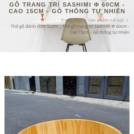
GỖ TRANG TRÍ SASHIMI Φ 60CM -
CAO 15CM - GỖ THÔNG TỰ NHIÊN
Trang chủ
/
Sản phẩm nổi bật
/
Thố gỗ đánh cơm Sushi _ Thố gỗ trang trí Sashimi Φ 60cm -
Cao 15cm - Gỗ thông tự nhiên