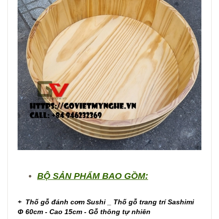
BỘ SẢN PHẨM BAO GỒM:
+
Thố gỗ đánh cơm Sushi _ Thố gỗ trang trí Sashimi
Φ 60cm - Cao 15cm - Gỗ thông tự nhiên