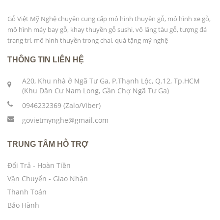
Gỗ Việt Mỹ Nghệ chuyên cung cấp mô hình thuyền gỗ, mô hình xe gỗ,
mô hình máy bay gỗ, khay thuyền gỗ sushi, vô lăng tàu gỗ, tượng đá
trang trí, mô hình thuyền trong chai, quà tặng mỹ nghệ
THÔNG TIN LIÊN HỆ
A20, Khu nhà ở Ngã Tư Ga, P.Thạnh Lộc, Q.12, Tp.HCM
(Khu Dân Cư Nam Long, Gần Chợ Ngã Tư Ga)
0946232369 (Zalo/Viber)
govietmynghe@gmail.com
TRUNG TÂM HỖ TRỢ
Đổi Trả - Hoàn Tiền
Vận Chuyển - Giao Nhận
Thanh Toán
Bảo Hành