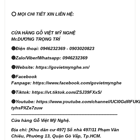
⭕
MỌI CHI TIẾT XIN LIÊN HỆ:
CỬA HÀNG GỖ VIỆT MỸ NGHỆ
Mr.DƯƠNG TRỌNG TRÍ
🔴
Điện thoại: 0946232369 - 0903020823
🔴
Zalo/Viber/Whatsapp: 0946232369
🔴
Website:
https://govietmynghe.vn/
🔴
Facebook
Fanpage:
https://www.facebook.com/govietmynghe
🔴
Tiktok:
https://vt.tiktok.com/ZSJ39FXxS/
🔴
Youtube:
https://www.youtube.com/channel/UCl0GdRFUK
tyhsPXZe7zuw
--------------------------------------------------------------------
Cửa hàng Gỗ Việt Mỹ Nghệ.
Địa chỉ: [Khu dân cư 497] Số nhà 497/11 Phạm Văn
Chiêu, Phường 13, Quận Gò Vấp, Tp.HCM.