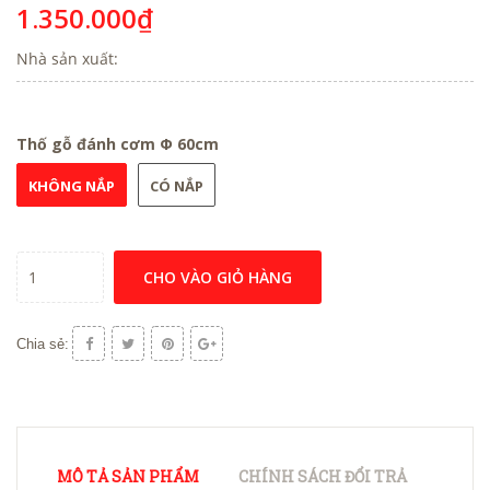
1.350.000₫
Nhà sản xuất:
Thố gỗ đánh cơm Φ 60cm
KHÔNG NẮP
CÓ NẮP
CHO VÀO GIỎ HÀNG
Chia sẻ:
MÔ TẢ SẢN PHẨM
CHÍNH SÁCH ĐỔI TRẢ