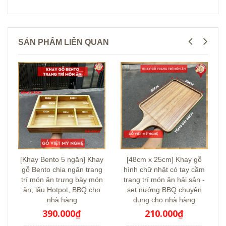
SẢN PHẨM LIÊN QUAN
[Khay Bento 5 ngăn] Khay
[48cm x 25cm] Khay gỗ
gỗ Bento chia ngăn trang
hình chữ nhật có tay cầm
trí món ăn trưng bày món
trang trí món ăn hải sản -
ăn, lẩu Hotpot, BBQ cho
set nướng BBQ chuyên
nhà hàng
dụng cho nhà hàng
390.000₫
210.000₫