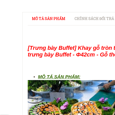
MÔ TẢ SẢN PHẨM
CHÍNH SÁCH ĐỔI TRẢ
[Trưng bày Buffet] Khay gỗ tròn 
trưng bày Buffet - Φ42cm - Gỗ t
MÔ TẢ SẢN PHẨM: