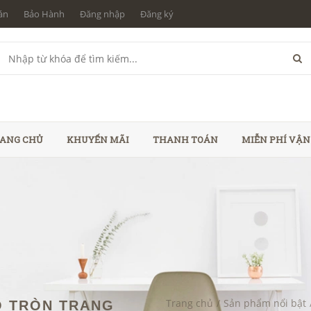
án
Bảo Hành
Đăng nhập
Đăng ký
ANG CHỦ
KHUYẾN MÃI
THANH TOÁN
MIỄN PHÍ VẬ
Trang chủ
/
Sản phẩm nổi bật
Ỗ TRÒN TRANG