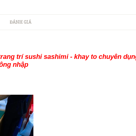
ĐÁNH GIÁ
trang trí sushi sashimi - khay to chuyên dụn
hông nhập