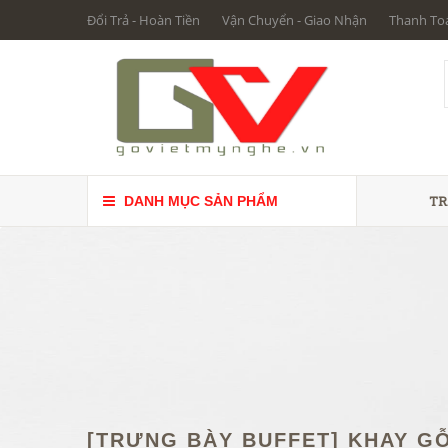
Đổi Trả - Hoàn Tiền
Vận Chuyển - Giao Nhận
Thanh To
TR
DANH MỤC SẢN PHẨM
[TRƯNG BÀY BUFFET] KHAY G