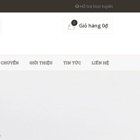
Hỗ trợ trực tuyến
0
Giỏ hàng 0₫
N CHUYỂN
GIỚI THIỆU
TIN TỨC
LIÊN HỆ
/