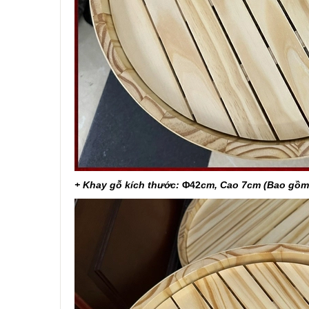
+ Khay gỗ kích thước:
Φ42
cm, Cao 7cm (Bao gồm 