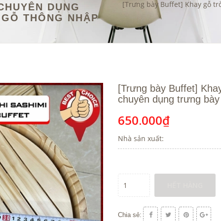
[Trưng bày Buffet] Khay gỗ tr
O CHUYÊN DỤNG
- GỖ THÔNG NHẬP
[Trưng bày Buffet] Khay
chuyên dụng trưng bày
650.000₫
Nhà sản xuất:
HẾT HÀNG
Chia sẻ: