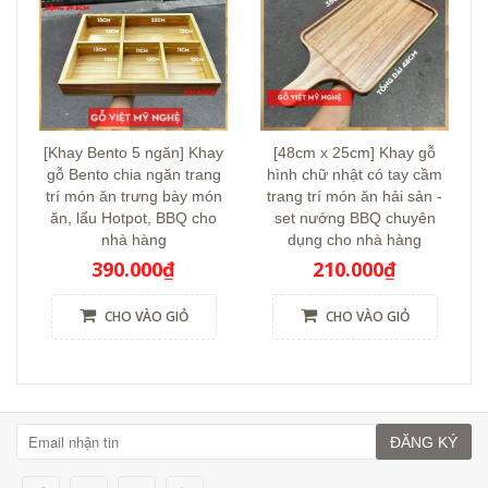
[Khay Bento 5 ngăn] Khay
[48cm x 25cm] Khay gỗ
gỗ Bento chia ngăn trang
hình chữ nhật có tay cầm
trí món ăn trưng bày món
trang trí món ăn hải sản -
ăn, lẩu Hotpot, BBQ cho
set nướng BBQ chuyên
nhà hàng
dụng cho nhà hàng
390.000₫
210.000₫
CHO VÀO GIỎ
CHO VÀO GIỎ
ĐĂNG KÝ