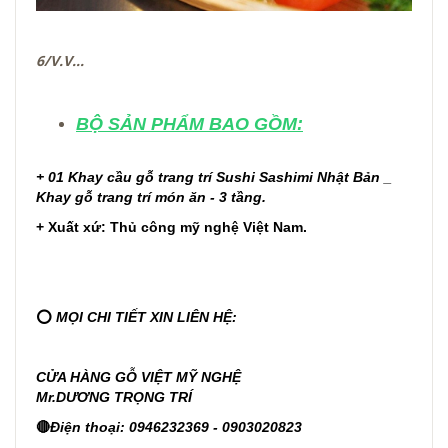
6/V.V...
BỘ SẢN PHẨM BAO GỒM:
+ 01
Khay cầu gỗ trang trí Sushi Sashimi Nhật Bản _
Khay gỗ trang trí món ăn - 3 tầng.
+ Xuất xứ: Thủ công mỹ nghệ Việt Nam.
⭕
MỌI CHI TIẾT XIN LIÊN HỆ:
CỬA HÀNG GỖ VIỆT MỸ NGHỆ
Mr.DƯƠNG TRỌNG TRÍ
🔴
Điện thoại: 0946232369 - 0903020823