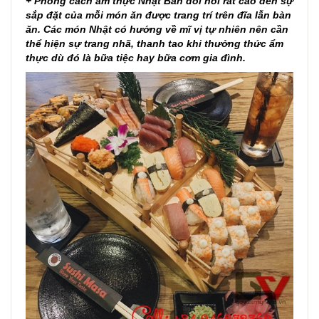
+ Phong cách ẩm thực Nhật Bản đòi hỏi rất cao đến sự
sắp đặt của mỗi món ăn được trang trí trên đĩa lẫn bàn
ăn. Các món Nhật có hướng về mĩ vị tự nhiên nên cần
thể hiện sự trang nhã, thanh tao khi thưởng thức ẩm
thực dù đó là bữa tiệc hay bữa cơm gia đình.