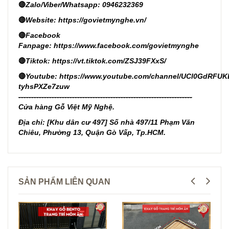
🔴
Zalo/Viber/Whatsapp: 0946232369
🔴
Website:
https://govietmynghe.vn/
🔴
Facebook
Fanpage:
https://www.facebook.com/govietmynghe
🔴
Tiktok:
https://vt.tiktok.com/ZSJ39FXxS/
🔴
Youtube:
https://www.youtube.com/channel/UCl0GdRFUK
tyhsPXZe7zuw
--------------------------------------------------------------------
Cửa hàng Gỗ Việt Mỹ Nghệ.
Địa chỉ: [Khu dân cư 497] Số nhà 497/11 Phạm Văn
Chiêu, Phường 13, Quận Gò Vấp, Tp.HCM.
SẢN PHẨM LIÊN QUAN