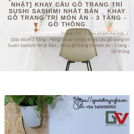
NHẬT] KHAY CẦU GỖ TRANG TRÍ
SUSHI SASHIMI NHẬT BẢN _ KHAY
GỖ TRANG TRÍ MÓN ĂN - 3 TẦNG -
GỖ THÔNG
Trang chủ
/
Sản phẩm nổi bật
/
[Dài 45cm 3 Tầng - Hàng chuẩn Nhật] Khay cầu gỗ trang trí
Sushi Sashimi Nhật Bản _ Khay gỗ trang trí món ăn - 3 tầng -
Gỗ thông