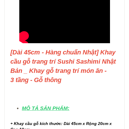
[Dài 45cm - Hàng chuẩn Nhật] Khay
cầu gỗ trang trí Sushi Sashimi Nhật
Bản _ Khay gỗ trang trí món ăn -
3 tầng - Gỗ thông
MÔ TẢ SẢN PHẨM:
+ Khay cầu gỗ kích thước: Dài 45cm x Rộng 20cm x