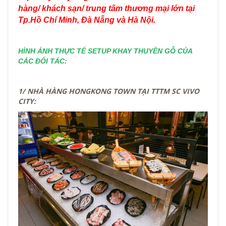
hàng/ khách sạn/ trung tâm thương mại lớn tại
Tp.Hồ Chí Minh, Đà Nẵng và Hà Nội.
HÌNH ẢNH THỰC TẾ SETUP KHAY THUYỀN GỖ CỦA
CÁC ĐỐI TÁC:
1/ NHÀ HÀNG HONGKONG TOWN TẠI TTTM SC VIVO
CITY: