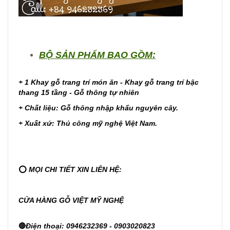
BỘ SẢN PHẨM BAO GỒM:
+ 1
Khay gỗ trang trí món ăn - Khay gỗ trang trí bậc
thang 15 tầng - Gỗ thông tự nhiên
+ Chất liệu: Gỗ thông nhập khẩu nguyên cây.
+ Xuất xứ: Thủ công mỹ nghệ Việt Nam.
⭕
MỌI CHI TIẾT XIN LIÊN HỆ:
CỬA HÀNG GỖ VIỆT MỸ NGHỆ
🔴
Điện thoại: 0946232369 - 0903020823