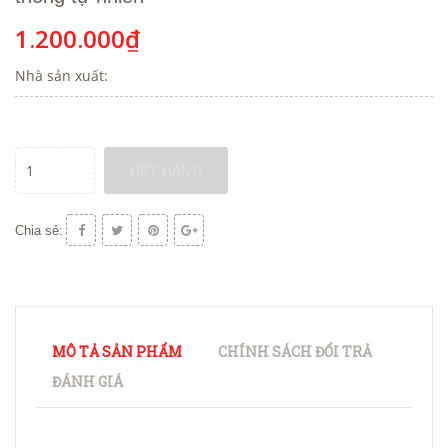
1.200.000₫
Nhà sản xuất:
HẾT HÀNG
Chia sẻ:
MÔ TẢ SẢN PHẨM
CHÍNH SÁCH ĐỔI TRẢ
ĐÁNH GIÁ