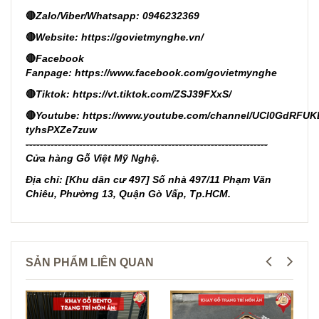
🔴
Zalo/Viber/Whatsapp: 0946232369
🔴
Website:
https://govietmynghe.vn/
🔴
Facebook
Fanpage:
https://www.facebook.com/govietmynghe
🔴
Tiktok:
https://vt.tiktok.com/ZSJ39FXxS/
🔴
Youtube:
https://www.youtube.com/channel/UCl0GdRFUK
tyhsPXZe7zuw
--------------------------------------------------------------------
Cửa hàng Gỗ Việt Mỹ Nghệ.
Địa chỉ: [Khu dân cư 497] Số nhà 497/11 Phạm Văn
Chiêu, Phường 13, Quận Gò Vấp, Tp.HCM.
SẢN PHẨM LIÊN QUAN