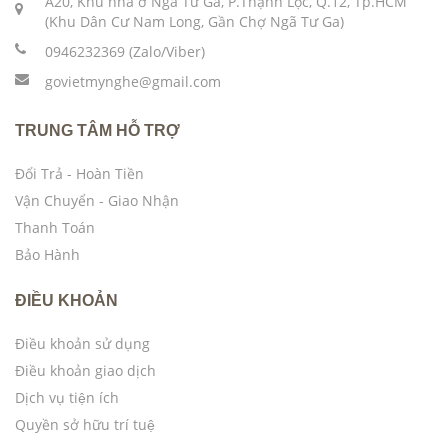
A20, Khu nhà ở Ngã Tư Ga, P.Thạnh Lộc, Q.12, Tp.HCM
(Khu Dân Cư Nam Long, Gần Chợ Ngã Tư Ga)
0946232369 (Zalo/Viber)
govietmynghe@gmail.com
TRUNG TÂM HỖ TRỢ
Đổi Trả - Hoàn Tiền
Vận Chuyển - Giao Nhận
Thanh Toán
Bảo Hành
ĐIỀU KHOẢN
Điều khoản sử dụng
Điều khoản giao dịch
Dịch vụ tiện ích
Quyền sở hữu trí tuệ