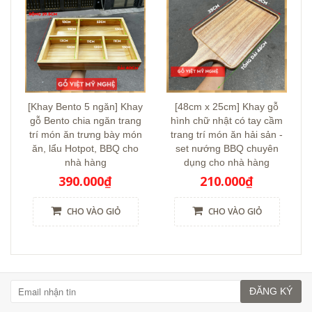
[Khay Bento 5 ngăn] Khay
[48cm x 25cm] Khay gỗ
gỗ Bento chia ngăn trang
hình chữ nhật có tay cầm
trí món ăn trưng bày món
trang trí món ăn hải sản -
ăn, lẩu Hotpot, BBQ cho
set nướng BBQ chuyên
nhà hàng
dụng cho nhà hàng
390.000₫
210.000₫
CHO VÀO GIỎ
CHO VÀO GIỎ
ĐĂNG KÝ