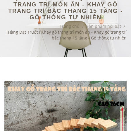
TRANG TRÍ MÓN ĂN - KHAY GỖ
TRANG TRÍ BẬC THANG 15 TẦNG -
GỖ THÔNG TỰ NHIÊN
Trang chủ
/
Sản phẩm nổi bật
/
[Hàng Đặt Trước] Khay gỗ trang trí món ăn - Khay gỗ trang trí
bậc thang 15 tầng - Gỗ thông tự nhiên