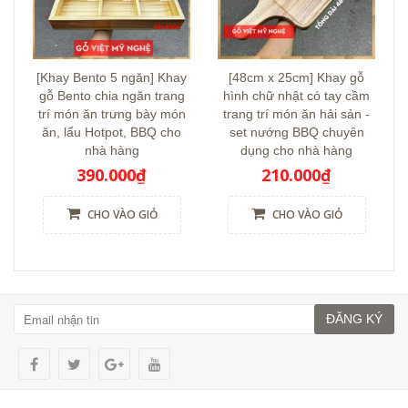
[Khay Bento 5 ngăn] Khay
[48cm x 25cm] Khay gỗ
gỗ Bento chia ngăn trang
hình chữ nhật có tay cầm
trí món ăn trưng bày món
trang trí món ăn hải sản -
ăn, lẩu Hotpot, BBQ cho
set nướng BBQ chuyên
nhà hàng
dụng cho nhà hàng
390.000₫
210.000₫
CHO VÀO GIỎ
CHO VÀO GIỎ
ĐĂNG KÝ