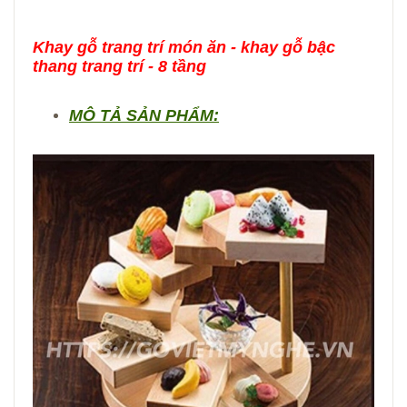
Khay gỗ trang trí món ăn - khay gỗ bậc
thang trang trí - 8 tầng
MÔ TẢ SẢN PHẨM: