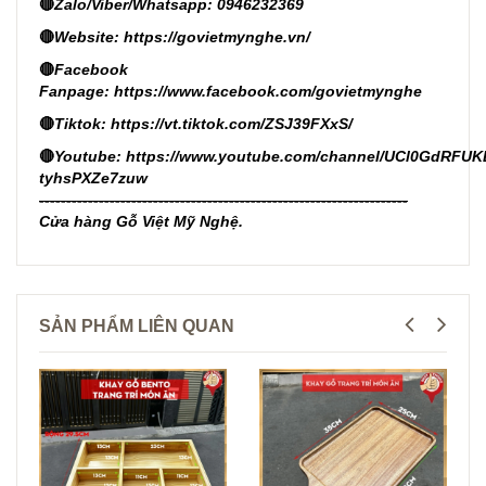
🔴
Zalo/Viber/Whatsapp: 0946232369
🔴
Website:
https://govietmynghe.vn/
🔴
Facebook
Fanpage:
https://www.facebook.com/govietmynghe
🔴
Tiktok:
https://vt.tiktok.com/ZSJ39FXxS/
🔴
Youtube:
https://www.youtube.com/channel/UCl0GdRFUK
tyhsPXZe7zuw
--------------------------------------------------------------------
Cửa hàng Gỗ Việt Mỹ Nghệ.
SẢN PHẨM LIÊN QUAN