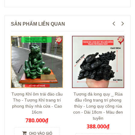
SẢN PHẨM LIÊN QUAN
Tượng Khỉ ôm trái đào cầu
Tượng đá long quy _ Rùa
Thọ - Tượng Khỉ trang trí
đầu rồng trang trí phong
phong thủy nhà cửa - Cao
thủy - Long quy cõng rùa
16cm
con - Dài 18cm - Màu đen
tuyền
780.000₫
388.000₫
CHO VÀO GIỎ