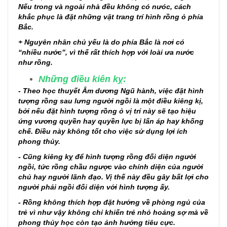
Nếu trong và ngoài nhà đều không có nưóc, cách
khắc phục là đặt những vật trang trí hình rồng ỏ phía
Bắc.
+ Nguyên nhân chủ yếu là do phía Bắc là nơi có
“nhiều nước”, vì thế rất thích hợp với loài ưa nước
như rồng.
Những điều kiên kỵ:
- Theo học thuyết Âm dương Ngũ hành, việc đặt hình
tượng rồng sau lưng người ngồi là một điều kiêng kị,
bởi nếu đặt hình tượng rồng ỏ vị trí này sẽ tạo hiệu
ứng vương quyền hay quyền lực bị lấn áp hay khống
chế. Điều này không tốt cho việc sử dụng lợi ích
phong thủy.
- Cũng kiêng kỵ để hình tượng rồng đối diện người
ngồi, tức rồng chầu ngược vào chính diện của người
chủ hay người lãnh đạo. Vị thế này đều gây bất lợi cho
người phải ngồi đối diện với hình tượng ấy.
- Rồng không thích hợp đặt hướng về phòng ngủ của
trẻ vì như vậy không chỉ khiến trẻ nhỏ hoảng sợ mà về
phong thủy học còn tạo ảnh hưởng tiêu cực.