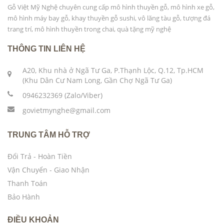
Gỗ Việt Mỹ Nghệ chuyên cung cấp mô hình thuyền gỗ, mô hình xe gỗ,
mô hình máy bay gỗ, khay thuyền gỗ sushi, vô lăng tàu gỗ, tượng đá
trang trí, mô hình thuyền trong chai, quà tặng mỹ nghệ
THÔNG TIN LIÊN HỆ
A20, Khu nhà ở Ngã Tư Ga, P.Thạnh Lộc, Q.12, Tp.HCM
(Khu Dân Cư Nam Long, Gần Chợ Ngã Tư Ga)
0946232369 (Zalo/Viber)
govietmynghe@gmail.com
TRUNG TÂM HỖ TRỢ
Đổi Trả - Hoàn Tiền
Vận Chuyển - Giao Nhận
Thanh Toán
Bảo Hành
ĐIỀU KHOẢN