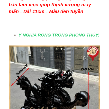
bàn làm việc giúp thịnh vượng may
mắn - Dài 11cm - Màu đen tuyền
Ý NGHĨA RỒNG TRONG PHONG THỦY: