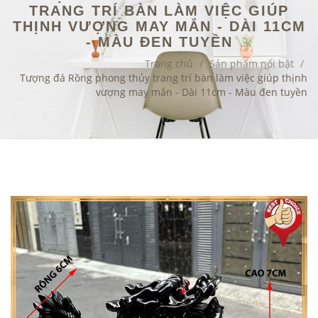
TRANG TRÍ BÀN LÀM VIỆC GIÚP
THỊNH VƯỢNG MAY MẮN - DÀI 11CM
- MÀU ĐEN TUYỀN
Trang chủ
/
Sản phẩm nổi bật
/
Tượng đá Rồng phong thủy trang trí bàn làm việc giúp thịnh
vượng may mắn - Dài 11cm - Màu đen tuyền