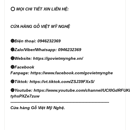
⭕
MỌI CHI TIẾT XIN LIÊN HỆ:
CỬA HÀNG GỖ VIỆT MỸ NGHỆ
🔴
Điện thoại: 0946232369
🔴
Zalo/Viber/Whatsapp: 0946232369
🔴
Website:
https://govietmynghe.vn/
🔴
Facebook
Fanpage:
https://www.facebook.com/govietmynghe
🔴
Tiktok:
https://vt.tiktok.com/ZSJ39FXxS/
🔴
Youtube:
https://www.youtube.com/channel/UCl0GdRFUK
tyhsPXZe7zuw
--------------------------------------------------------------------
Cửa hàng Gỗ Việt Mỹ Nghệ.