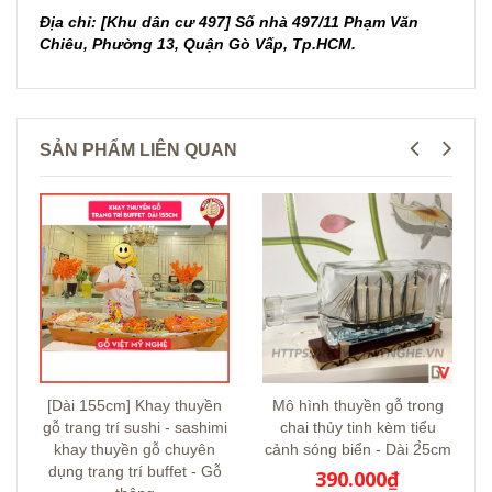
Địa chỉ:
[Khu dân cư 497] Số nhà 497/11 Phạm Văn
Chiêu, Phường 13, Quận Gò Vấp, Tp.HCM.
SẢN PHẨM LIÊN QUAN
[Dài 155cm] Khay thuyền
Mô hình thuyền gỗ trong
gỗ trang trí sushi - sashimi
chai thủy tinh kèm tiểu
khay thuyền gỗ chuyên
cảnh sóng biển - Dài 2̀̀5cm
dụng trang trí buffet - Gỗ
390.000₫