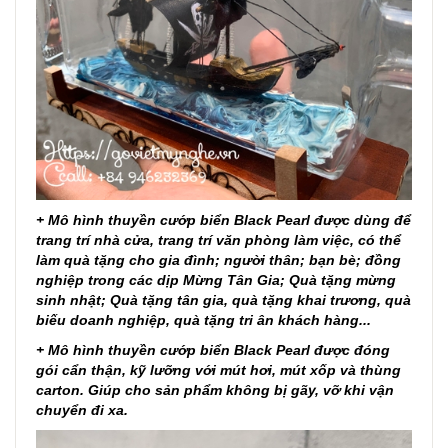
+
Mô hình thuyền cướp biển Black Pearl
được dùng để
trang trí n
hà cửa, trang trí văn phòng làm việc, có thể
làm quà tặng cho gia đình; người thân; bạn bè; đồng
nghiệp trong các dịp Mừng Tân Gia; Quà tặng mừng
sinh nhật; Quà tặng tân gia, quà tặng khai trương, quà
biếu doanh nghiệp, quà tặng tri ân khách hàng...
+ Mô hình thuyền cướp biển Black Pearl được đóng
gói cẩn thận, kỹ lưỡng với mút hơi, mút xốp và thùng
carton. Giúp cho sản phẩm không bị gãy, vỡ khi vận
chuyển đi xa.