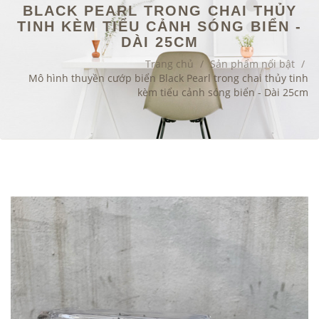
BLACK PEARL TRONG CHAI THỦY
TINH KÈM TIỂU CẢNH SÓNG BIỂN -
DÀI 25CM
Trang chủ
/
Sản phẩm nổi bật
/
Mô hình thuyền cướp biển Black Pearl trong chai thủy tinh
kèm tiểu cảnh sóng biển - Dài 25cm