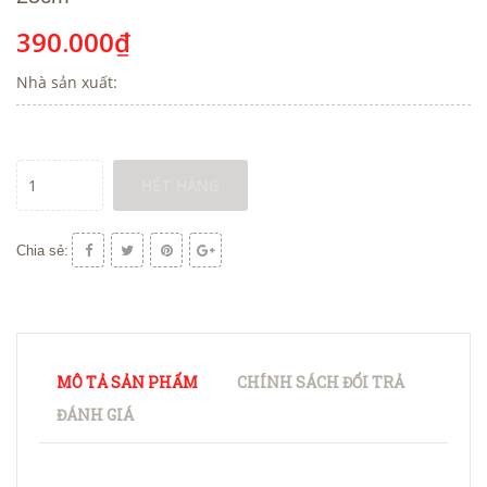
390.000₫
Nhà sản xuất:
HẾT HÀNG
Chia sẻ:
MÔ TẢ SẢN PHẨM
CHÍNH SÁCH ĐỔI TRẢ
ĐÁNH GIÁ