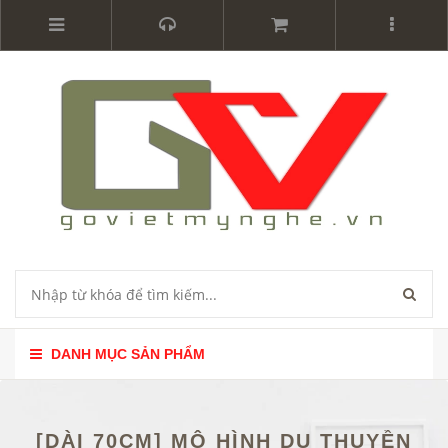
DANH MỤC SẢN PHẨM
[DÀI 70CM] MÔ HÌNH DU THUYỀN