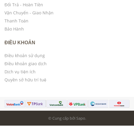
Đổi Trả - Hoàn Tiền
Vận Chuyển - Giao Nhận
Thanh Toán
Bảo Hành
ĐIỀU KHOẢN
Điều khoản sử dụng
Điều khoản giao dịch
Dịch vụ tiện ích
Quyền sở hữu trí tuệ
© Cung cấp bởi Sapo.