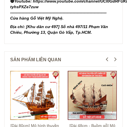
🔴
Youtube:
https://www.youtube.com/channel/UCl0GdRFUK
tyhsPXZe7zuw
--------------------------------------------------------------------
Cửa hàng Gỗ Việt Mỹ Nghệ.
Địa chỉ: [Khu dân cư 497] Số nhà 497/11 Phạm Văn
Chiêu, Phường 13, Quận Gò Vấp, Tp.HCM.
SẢN PHẨM LIÊN QUAN
[Dài 80cm] Mô hình thuyền
[Dài 48cm - Buồm gỗ] Mô