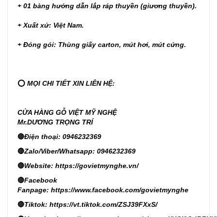
+ 01 bàng hướng dẫn lắp ráp thuyền (giương thuyền).
+ Xuất xứ: Việt Nam.
+ Đóng gói: Thùng giấy carton, mút hơi, mút cứng.
⭕
MỌI CHI TIẾT XIN LIÊN HỆ:
CỬA HÀNG GỖ VIỆT MỸ NGHỆ
Mr.DƯƠNG TRỌNG TRÍ
🔴
Điện thoại: 0946232369
🔴
Zalo/Viber/Whatsapp: 0946232369
🔴
Website:
https://govietmynghe.vn/
🔴
Facebook
Fanpage:
https://www.facebook.com/govietmynghe
🔴
Tiktok:
https://vt.tiktok.com/ZSJ39FXxS/