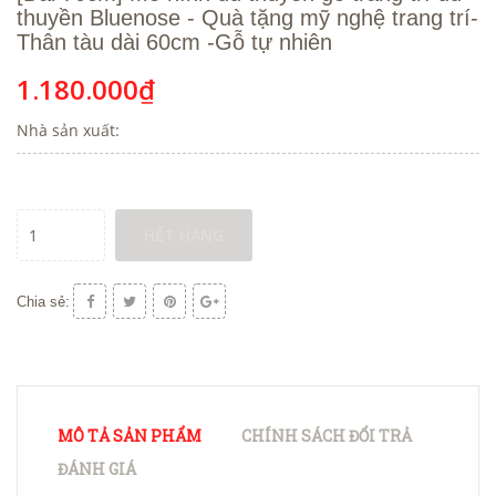
thuyền Bluenose - Quà tặng mỹ nghệ trang trí-
Thân tàu dài 60cm -Gỗ tự nhiên
1.180.000₫
Nhà sản xuất:
HẾT HÀNG
Chia sẻ:
MÔ TẢ SẢN PHẨM
CHÍNH SÁCH ĐỔI TRẢ
ĐÁNH GIÁ