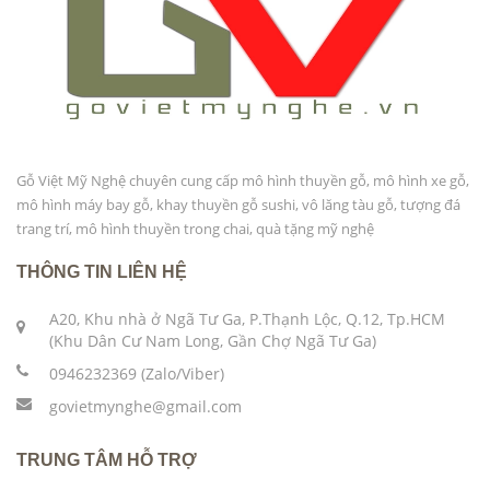
Gỗ Việt Mỹ Nghệ chuyên cung cấp mô hình thuyền gỗ, mô hình xe gỗ,
mô hình máy bay gỗ, khay thuyền gỗ sushi, vô lăng tàu gỗ, tượng đá
trang trí, mô hình thuyền trong chai, quà tặng mỹ nghệ
THÔNG TIN LIÊN HỆ
A20, Khu nhà ở Ngã Tư Ga, P.Thạnh Lộc, Q.12, Tp.HCM
(Khu Dân Cư Nam Long, Gần Chợ Ngã Tư Ga)
0946232369 (Zalo/Viber)
govietmynghe@gmail.com
TRUNG TÂM HỖ TRỢ