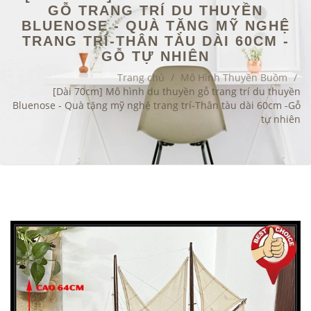
GỖ TRANG TRÍ DU THUYỀN
BLUENOSE - QUÀ TẶNG MỸ NGHỆ
TRANG TRÍ-THÂN TÀU DÀI 60CM -
GỖ TỰ NHIÊN
Trang chủ
/
Mô Hình Thuyền Buồm
/
[Dài 70cm] Mô hình du thuyền gỗ trang trí du thuyền
Bluenose - Quà tặng mỹ nghệ trang trí-Thân tàu dài 60cm -Gỗ
tự nhiên