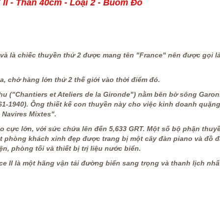
 - Thân 40cm - Loại 2 - Buồm Đỏ
và là chiếc thuyền thứ 2 được mang tên "France" nên được gọi là
a, chở hàng lớn thứ 2 thế giới vào thời điểm đó.
hu ("Chantiers et Ateliers de la Gironde") nằm bên bờ sông Garo
61-1940). Ông thiết kế con thuyền này cho việc kinh doanh quặn
Navires Mixtes".
ao cực lớn, với sức chứa lên đến 5,633 GRT.
Một số bộ phận thuy
t phòng khách xinh đẹp được trang bị một cây đàn piano và đồ 
, phòng tối và thiết bị trị liệu nước biển.
e II là một hãng vận tải đường biển sang trọng và thanh lịch nhấ