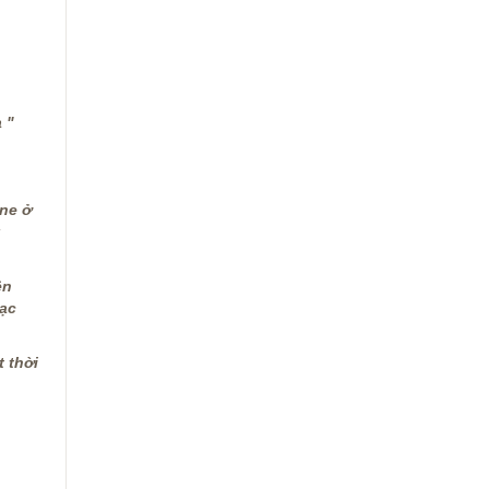
 "
nne ở
g
ền
đạc
t thời