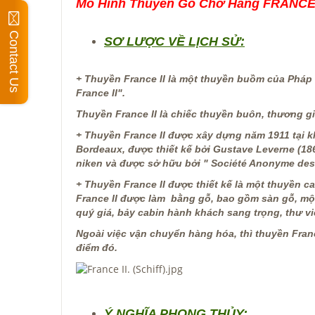
Mô Hình Thuyền Gỗ Chở Hàng FRANCE II
Contact Us
SƠ LƯỢC VỀ LỊCH SỬ:
+
Thuyền France II là một thuyền buồm của Pháp 
France II".
Thuyền France II là chiếc thuyền buôn, thương gi
+ Thuyền France II được xây dựng năm 1911 tại k
Bordeaux, được thiết kế bởi Gustave Leverne (18
niken và được sở hữu bởi " Société Anonyme des 
+ Thuyền France II được thiết kế là một thuyền c
France II được làm bằng gỗ, bao gồm sàn gỗ, mộ
quý giá, bảy cabin hành khách sang trọng, thư viện
Ngoài việc vận chuyển hàng hóa, thì thuyền Franc
điểm đó.
Ý NGHĨA PHONG THỦY: