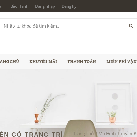
án
Bảo Hành
Đăng nhập
Đăng ký
ANG CHỦ
KHUYẾN MÃI
THANH TOÁN
MIỄN PHÍ VẬ
Trang chủ
/
Mô Hình Thuyền 
YỀN GỖ TRANG TRÍ