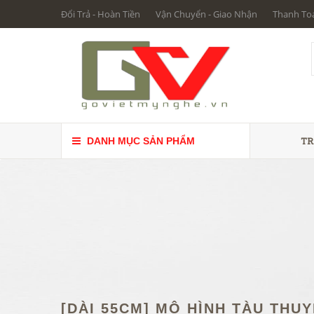
Đổi Trả - Hoàn Tiền
Vận Chuyển - Giao Nhận
Thanh To
TR
DANH MỤC SẢN PHẨM
[DÀI 55CM] MÔ HÌNH TÀU THU