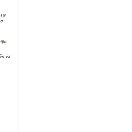
 sự
ng
việc
ễn và