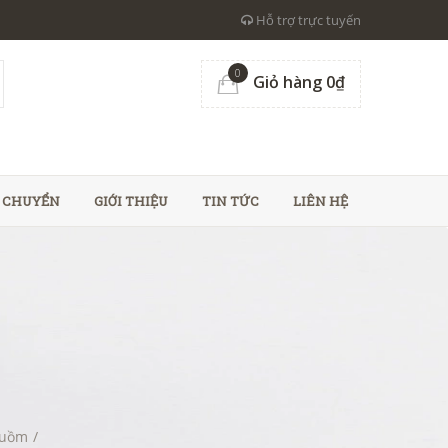
Hỗ trợ trực tuyến
0
Giỏ hàng 0₫
N CHUYỂN
GIỚI THIỆU
TIN TỨC
LIÊN HỆ
Buồm
/