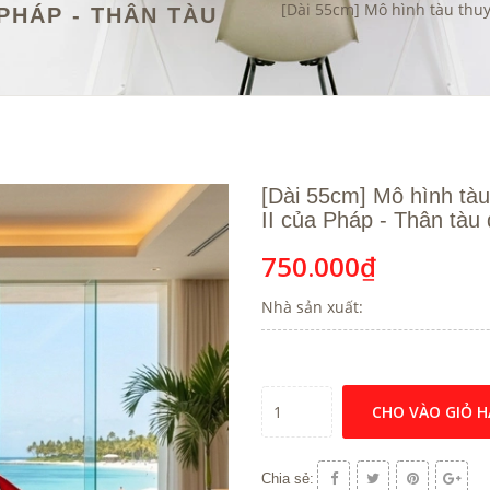
[Dài 55cm] Mô hình tàu thuyề
PHÁP - THÂN TÀU
[Dài 55cm] Mô hình tàu
II của Pháp - Thân tàu
750.000₫
Nhà sản xuất:
CHO VÀO GIỎ 
Chia sẻ: