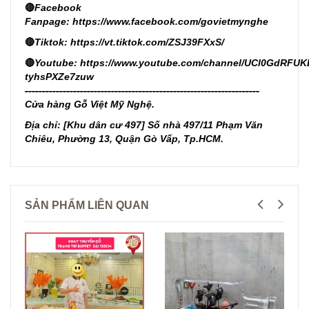
🔴
Facebook
Fanpage:
https://www.facebook.com/govietmynghe
🔴
Tiktok:
https://vt.tiktok.com/ZSJ39FXxS/
🔴
Youtube:
https://www.youtube.com/channel/UCl0GdRFUK
tyhsPXZe7zuw
--------------------------------------------------------------------
Cửa hàng Gỗ Việt Mỹ Nghệ.
Địa chỉ: [Khu dân cư 497] Số nhà 497/11 Phạm Văn
Chiêu, Phường 13, Quận Gò Vấp, Tp.HCM.
SẢN PHẨM LIÊN QUAN