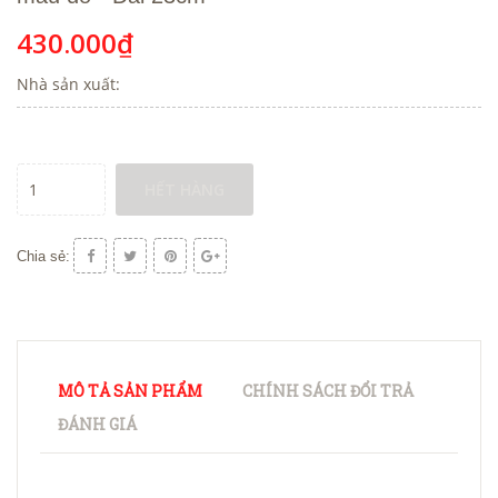
430.000₫
Nhà sản xuất:
HẾT HÀNG
Chia sẻ:
MÔ TẢ SẢN PHẨM
CHÍNH SÁCH ĐỔI TRẢ
ĐÁNH GIÁ