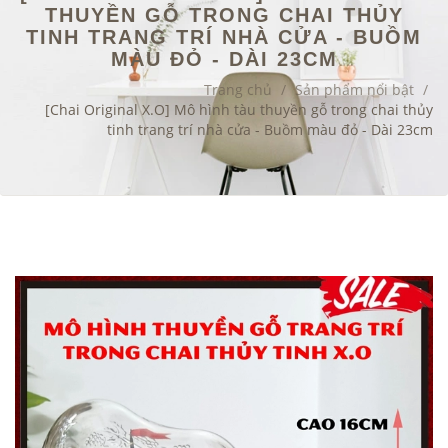
THUYỀN GỖ TRONG CHAI THỦY
TINH TRANG TRÍ NHÀ CỬA - BUỒM
MÀU ĐỎ - DÀI 23CM
Trang chủ
/
Sản phẩm nổi bật
/
[Chai Original X.O] Mô hình tàu thuyền gỗ trong chai thủy
tinh trang trí nhà cửa - Buồm màu đỏ - Dài 23cm