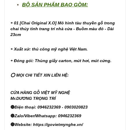
BỘ SẢN PHẨM BAO GỒM:
+ 01 [Chai Original X.O] Mô hình tàu thuyền gỗ trong
chai thủy tinh trang trí nhà cửa - Buồm màu đỏ - Dài
23cm
+ Xuất xứ: thủ công mỹ nghệ Việt Nam.
+ Đóng gói: Thùng giấy carton, mút hơi, mút cứng.
⭕ MỌI CHI TIẾT XIN LIÊN HỆ:
CỬA HÀNG GỖ VIỆT MỸ NGHỆ
Mr.DƯƠNG TRỌNG TRÍ
🔴
Điện thoại: 0946232369 - 0903020823
🔴
Zalo/Viber/Whatsapp: 0946232369
🔴
Website:
https://govietmynghe.vn/