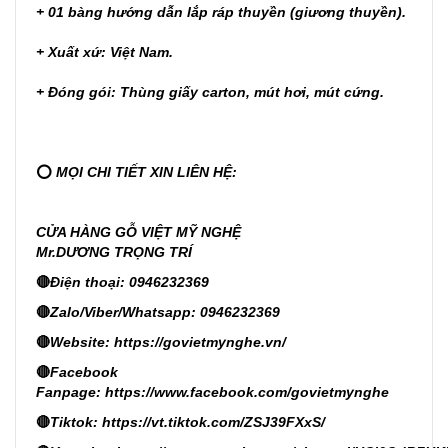
+ 01 bàng hướng dẫn lắp ráp thuyền (giương thuyền).
+ Xuất xứ: Việt Nam.
+ Đóng gói: Thùng giấy carton, mút hơi, mút cứng.
⭕
MỌI CHI TIẾT XIN LIÊN HỆ:
CỬA HÀNG GỖ VIỆT MỸ NGHỆ
Mr.DƯƠNG TRỌNG TRÍ
🔴
Điện thoại: 0946232369
🔴
Zalo/Viber/Whatsapp: 0946232369
🔴
Website:
https://govietmynghe.vn/
🔴
Facebook
Fanpage:
https://www.facebook.com/govietmynghe
🔴
Tiktok:
https://vt.tiktok.com/ZSJ39FXxS/