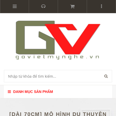
DANH MỤC SẢN PHẨM
[DÀI 70CM] MÔ HÌNH DU THUYỀN