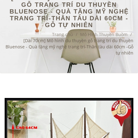
GỖ TRANG TRÍ DU THUYỀN
BLUENOSE - QUÀ TẶNG MỸ NGHỆ
TRANG TRÍ-THÂN TÀU DÀI 60CM -
GỖ TỰ NHIÊN
Trang chủ
/
Mô Hình Thuyền Buồm
/
[Dài 70cm] Mô hình du thuyền gỗ trang trí du thuyền
Bluenose - Quà tặng mỹ nghệ trang trí-Thân tàu dài 60cm -Gỗ
tự nhiên