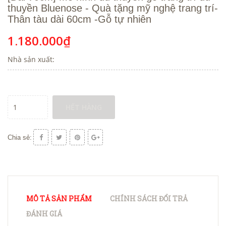
thuyền Bluenose - Quà tặng mỹ nghệ trang trí-
Thân tàu dài 60cm -Gỗ tự nhiên
1.180.000₫
Nhà sản xuất:
HẾT HÀNG
Chia sẻ:
MÔ TẢ SẢN PHẨM
CHÍNH SÁCH ĐỔI TRẢ
ĐÁNH GIÁ