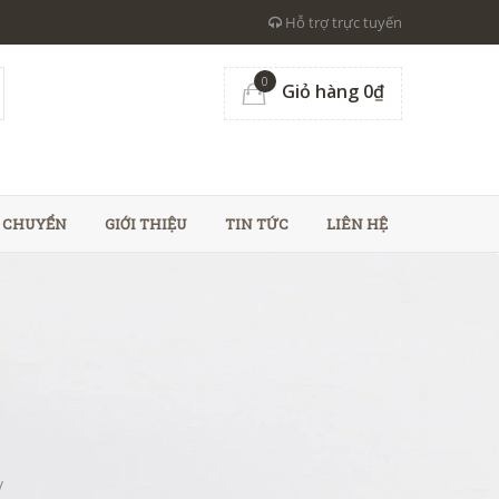
Hỗ trợ trực tuyến
0
Giỏ hàng 0₫
N CHUYỂN
GIỚI THIỆU
TIN TỨC
LIÊN HỆ
/