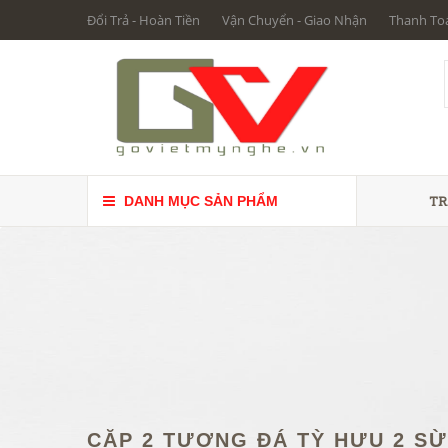
Đổi Trả - Hoàn Tiền
Vận Chuyển - Giao Nhận
Thanh To
TR
DANH MỤC SẢN PHẨM
CẶP 2 TƯỢNG ĐÁ TỲ HƯU 2 S