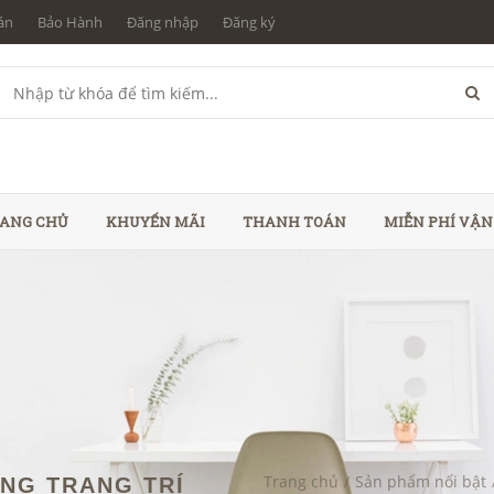
án
Bảo Hành
Đăng nhập
Đăng ký
ANG CHỦ
KHUYẾN MÃI
THANH TOÁN
MIỄN PHÍ VẬ
Trang chủ
/
Sản phẩm nổi bật
ỪNG TRANG TRÍ