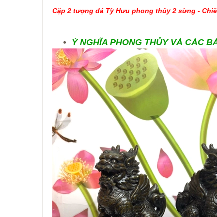
Cặp 2 tượng đá Tỳ Hưu phong thủy 2 sừng - Chi
Ý NGHĨA PHONG THỦY VÀ CÁC BÀI