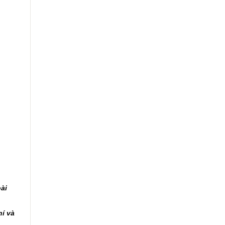
oài
hí và