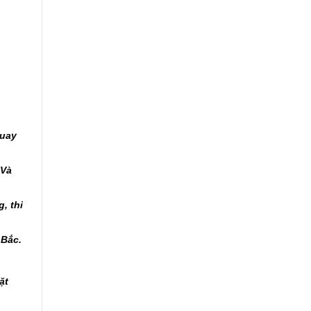
quay
 Và
, thi
 Bắc.
ặt