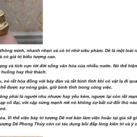
hông minh, nhanh nhẹn và có trí nhớ siêu phàm. Dê là một loài r
 có giá trị biểu tượng cao.
ng và tích cực tới đời sống văn hóa của nhiều nước. Nó thể hiệ
g huống hay thử thách.
, nó rất hòa đồng với bày đàn và rất bình tĩnh khi có vật lạ đi qu
hế được sự nóng giận, giữ bình tĩnh trong công việc.
ông phải là người nhu nhược hay yếu kém, ngược lại còn rất mạ
 Lạp cổ đại, với cặp sừng mạnh mẽ nó không sợ bất cứ đối thủ nào
nó.
òa. Vì thế việc bày trí tượng Dê nơi bàn làm việc hoặc tại gia sẽ g
ượng Dê Phong Thủy còn có tác dụng bồi đắp lòng kiên trì và ý c