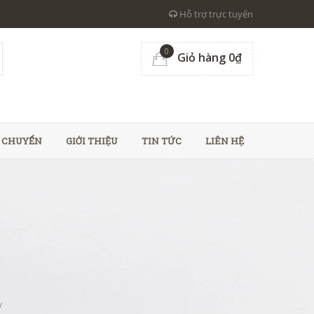
Hỗ trợ trực tuyến
0
Giỏ hàng 0₫
N CHUYỂN
GIỚI THIỆU
TIN TỨC
LIÊN HỆ
/