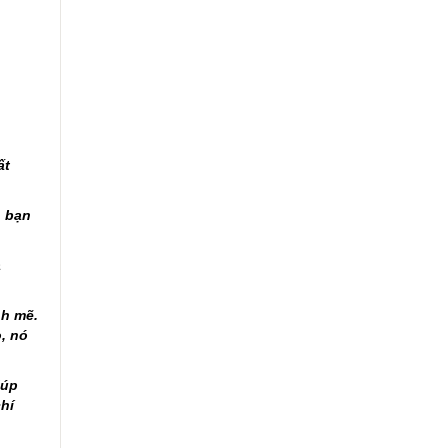
ất
n bạn
a
nh mẽ.
, nó
iúp
hí