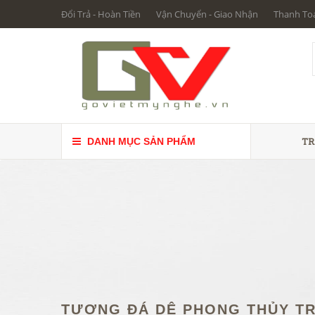
Đổi Trả - Hoàn Tiền
Vận Chuyển - Giao Nhận
Thanh To
TR
DANH MỤC SẢN PHẨM
TƯỢNG ĐÁ DÊ PHONG THỦY TR