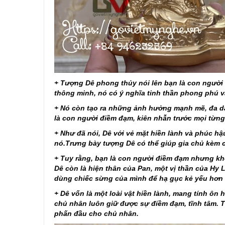
+ Tượng Dê phong thủy nói lên bạn là con người t
thông minh, nó có ý nghĩa tinh thần phong phú và
+ Nó còn tạo ra những ảnh hưởng mạnh mẽ, đa dạ
là con người điềm đạm, kiên nhẫn trước mọi từn
+ Như đã nói, Dê với vẻ mặt hiền lành và phúc hậu
nó.Trưng bày tượng Dê có thể giúp gia chủ kèm c
+ Tuy rằng, bạn là con người điềm đạm nhưng kh
Dê còn là hiện thân của Pan, một vị thần của Hy
dùng chiếc sừng của mình để hạ gục kẻ yếu hơn 
+ Dê vốn là một loài vật hiền lành, mang tính ôn h
chủ nhân luôn giữ được sự điềm đạm, tĩnh tâm. T
phấn đầu cho chủ nhân.