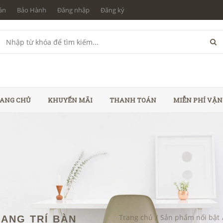
án
Bảo Hành
Đăng nhập
Đăng ký
ANG CHỦ
KHUYẾN MÃI
THANH TOÁN
MIỄN PHÍ VẬ
Trang chủ
/
Sản phẩm nổi bật
ANG TRÍ BÀN