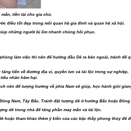
mắn, tiền tài cho gia chủ.
 điều tốt đẹp trong mối quan hệ gia đình và quan hệ xã hội.
 giúp những người bị ốm nhanh chóng hồi phục.
ở phòng làm việc thì nên để hướng đầu Dê ra bên ngoài, tránh để 
 tăng tiến về đường địa vị, quyền lưc và tài lộc trong sự nghiệp.
 tiểu nhân hãm hại.
ch nên để tượng hướng về phía Nam sẽ giúp, học hành giỏi giang
Đông Nam, Tây Bắc. Tránh đặt tượng dê ở hướng Bắc hoặc Đông
tượng dê trong nhà để tăng phần may mắn và tài lộc.
ê hoặc tham khảo thêm ý kiến của các bậc thầy phong thủy để đ