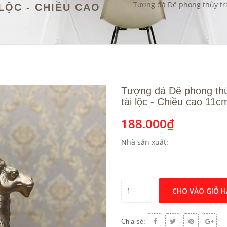
Tượng đá Dê phong thủy tra
LỘC - CHIỀU CAO
Tượng đá Dê phong thủ
tài lộc - Chiều cao 11
188.000₫
Nhà sản xuất:
CHO VÀO GIỎ 
Chia sẻ: