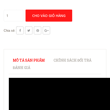
CHO VÀO GIỎ HÀNG
Chia sẻ:
MÔ TẢ SẢN PHẨM
CHÍNH SÁCH ĐỔI TRẢ
ĐÁNH GIÁ