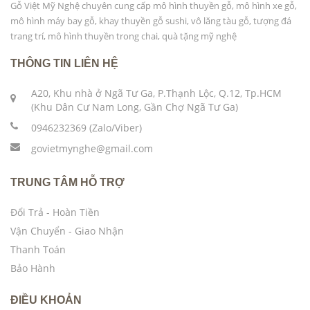
Gỗ Việt Mỹ Nghệ chuyên cung cấp mô hình thuyền gỗ, mô hình xe gỗ,
mô hình máy bay gỗ, khay thuyền gỗ sushi, vô lăng tàu gỗ, tượng đá
trang trí, mô hình thuyền trong chai, quà tặng mỹ nghệ
THÔNG TIN LIÊN HỆ
A20, Khu nhà ở Ngã Tư Ga, P.Thạnh Lộc, Q.12, Tp.HCM
(Khu Dân Cư Nam Long, Gần Chợ Ngã Tư Ga)
0946232369 (Zalo/Viber)
govietmynghe@gmail.com
TRUNG TÂM HỖ TRỢ
Đổi Trả - Hoàn Tiền
Vận Chuyển - Giao Nhận
Thanh Toán
Bảo Hành
ĐIỀU KHOẢN