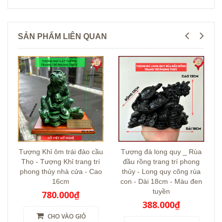
SẢN PHẨM LIÊN QUAN
Tượng Khỉ ôm trái đào cầu
Tượng đá long quy _ Rùa
Thọ - Tượng Khỉ trang trí
đầu rồng trang trí phong
phong thủy nhà cửa - Cao
thủy - Long quy cõng rùa
16cm
con - Dài 18cm - Màu đen
tuyền
780.000₫
388.000₫
CHO VÀO GIỎ