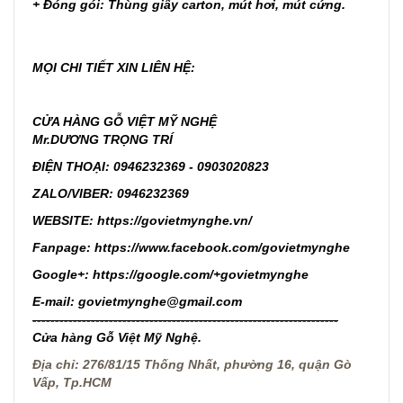
+ Đóng gói: Thùng giấy carton, mút hơi, mút cứng.
MỌI CHI TIẾT XIN LIÊN HỆ:
CỬA HÀNG GỖ VIỆT MỸ NGHỆ
Mr.DƯƠNG TRỌNG TRÍ
ĐIỆN THOẠI: 0946232369 - 0903020823
ZALO/VIBER: 0946232369
WEBSITE:
https://govietmynghe.vn/
Fanpage:
https://www.facebook.com/govietmynghe
Google+:
https://google.com/+govietmynghe
E-mail: govietmynghe@gmail.com
--------------------------------------------------------------------
Cửa hàng Gỗ Việt Mỹ Nghệ.
Địa chỉ: 276/81/15 Thống Nhất, phường 16, quận Gò
Vấp, Tp.HCM