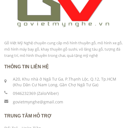
Gỗ Việt Mỹ Nghệ chuyên cung cấp mô hình thuyền gỗ, mô hình xe gỗ,
mô hình máy bay gỗ, khay thuyền gỗ sushi, vô lăng tàu gỗ, tượng đá
trang trí, mô hình thuyền trong chai, quà tặng mỹ nghệ
THÔNG TIN LIÊN HỆ
A20, Khu nhà ở Ngã Tư Ga, P.Thạnh Lộc, Q.12, Tp.HCM
(Khu Dân Cư Nam Long, Gần Chợ Ngã Tư Ga)
0946232369 (Zalo/Viber)
govietmynghe@gmail.com
TRUNG TÂM HỖ TRỢ