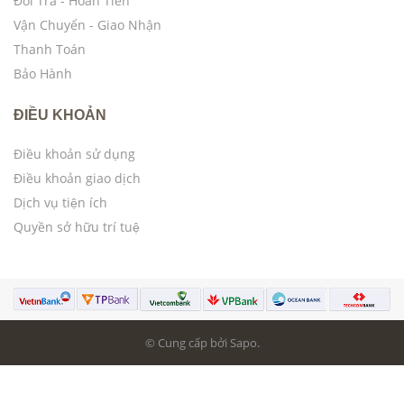
Đổi Trả - Hoàn Tiền
Vận Chuyển - Giao Nhận
Thanh Toán
Bảo Hành
ĐIỀU KHOẢN
Điều khoản sử dụng
Điều khoản giao dịch
Dịch vụ tiện ích
Quyền sở hữu trí tuệ
© Cung cấp bởi Sapo.