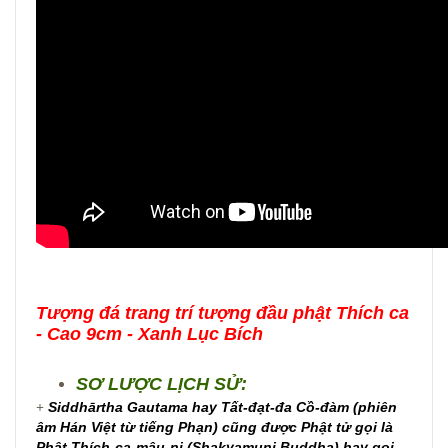
Tượng đá trang trí tượng đầu phật Thích ca
- Cao 9cm - Xanh Lục Bích
SƠ LƯỢC LỊCH SỬ:
+
Siddhārtha Gautama hay Tất-đạt-đa Cồ-đàm (phiên
âm Hán Việt từ tiếng Phạn) cũng được Phật tử gọi là
Phật Thích-ca-mâu-ni (Shakyamuni Buddha) hay gọi