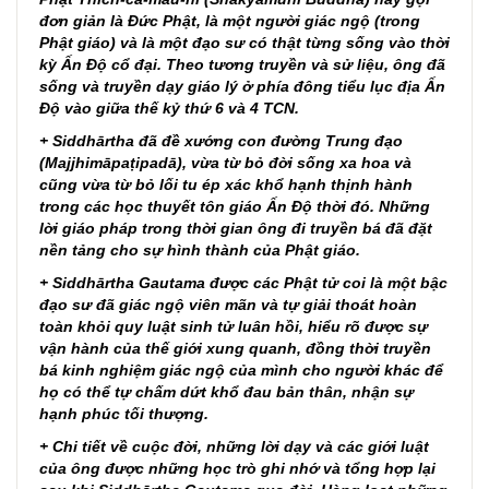
đơn giản là Đức Phật, là một người giác ngộ (trong
Phật giáo) và là một đạo sư có thật từng sống vào thời
kỳ Ấn Độ cổ đại. Theo tương truyền và sử liệu, ông đã
sống và truyền dạy giáo lý ở phía đông tiểu lục địa Ấn
Độ vào giữa thế kỷ thứ 6 và 4 TCN.
+
Siddhārtha đã đề xướng con đường Trung đạo
(Majjhimāpaṭipadā), vừa từ bỏ đời sống xa hoa và
cũng vừa từ bỏ lối tu ép xác khổ hạnh thịnh hành
trong các học thuyết tôn giáo Ấn Độ thời đó. Những
lời giáo pháp trong thời gian ông đi truyền bá đã đặt
nền tảng cho sự hình thành của Phật giáo.
+
Siddhārtha Gautama được các Phật tử coi là một bậc
đạo sư đã giác ngộ viên mãn và tự giải thoát hoàn
toàn khỏi quy luật sinh tử luân hồi, hiểu rõ được sự
vận hành của thế giới xung quanh, đồng thời truyền
bá kinh nghiệm giác ngộ của mình cho người khác để
họ có thể tự chấm dứt khổ đau bản thân, nhận sự
hạnh phúc tối thượng.
+
Chi tiết về cuộc đời, những lời dạy và các giới luật
của ông được những học trò ghi nhớ và tổng hợp lại