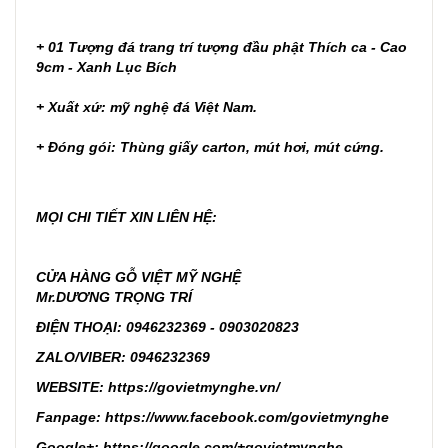
+ 01 Tượng đá trang trí tượng đầu phật Thích ca - Cao
9cm - Xanh Lục Bích
+ Xuất xứ: mỹ nghệ đá Việt Nam.
+ Đóng gói: Thùng giấy carton, mút hơi, mút cứng.
MỌI CHI TIẾT XIN LIÊN HỆ:
CỬA HÀNG GỖ VIỆT MỸ NGHỆ
Mr.DƯƠNG TRỌNG TRÍ
ĐIỆN THOẠI: 0946232369 - 0903020823
ZALO/VIBER: 0946232369
WEBSITE:
https://govietmynghe.vn/
Fanpage:
https://www.facebook.com/govietmynghe
Google+:
https://google.com/+govietmynghe