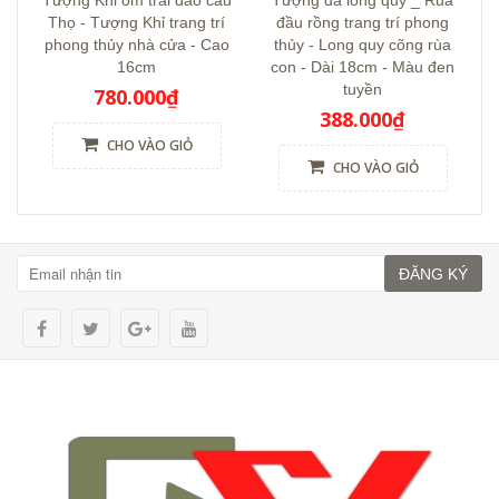
Tượng Khỉ ôm trái đào cầu
Tượng đá long quy _ Rùa
Thọ - Tượng Khỉ trang trí
đầu rồng trang trí phong
phong thủy nhà cửa - Cao
thủy - Long quy cõng rùa
16cm
con - Dài 18cm - Màu đen
tuyền
780.000₫
388.000₫
CHO VÀO GIỎ
CHO VÀO GIỎ
ĐĂNG KÝ