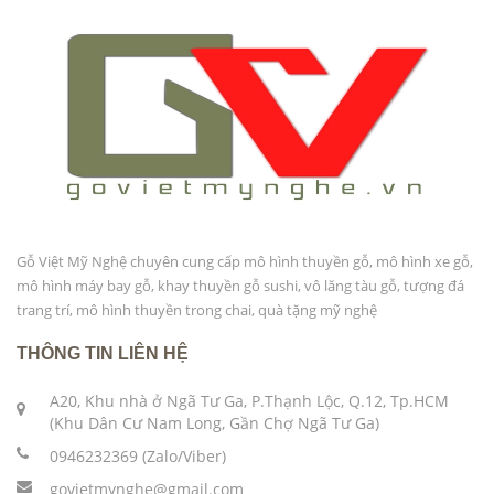
Gỗ Việt Mỹ Nghệ chuyên cung cấp mô hình thuyền gỗ, mô hình xe gỗ,
mô hình máy bay gỗ, khay thuyền gỗ sushi, vô lăng tàu gỗ, tượng đá
trang trí, mô hình thuyền trong chai, quà tặng mỹ nghệ
THÔNG TIN LIÊN HỆ
A20, Khu nhà ở Ngã Tư Ga, P.Thạnh Lộc, Q.12, Tp.HCM
(Khu Dân Cư Nam Long, Gần Chợ Ngã Tư Ga)
0946232369 (Zalo/Viber)
govietmynghe@gmail.com