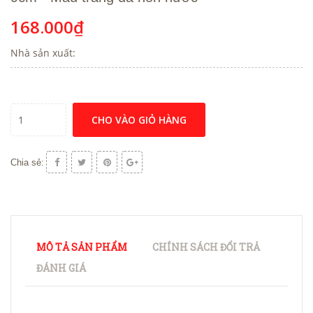
168.000₫
Nhà sản xuất:
CHO VÀO GIỎ HÀNG
Chia sẻ:
MÔ TẢ SẢN PHẨM
CHÍNH SÁCH ĐỔI TRẢ
ĐÁNH GIÁ