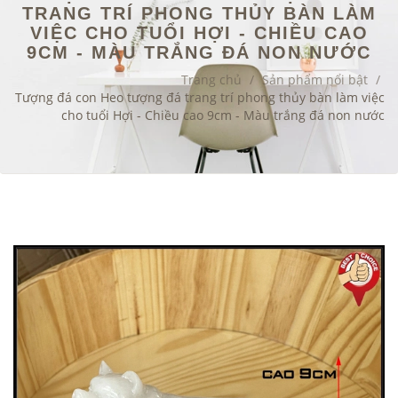
TRANG TRÍ PHONG THỦY BÀN LÀM
VIỆC CHO TUỔI HỢI - CHIỀU CAO
9CM - MÀU TRẮNG ĐÁ NON NƯỚC
Trang chủ
/
Sản phẩm nổi bật
/
Tượng đá con Heo tượng đá trang trí phong thủy bàn làm việc
cho tuổi Hợi - Chiều cao 9cm - Màu trắng đá non nước