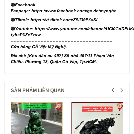
🔴
Facebook
Fanpage:
https://www.facebook.com/govietmynghe
🔴
Tiktok:
https://vt.tiktok.com/ZSJ39FXxS/
🔴
Youtube:
https://www.youtube.com/channel/UCl0GdRFUK
tyhsPXZe7zuw
--------------------------------------------------------------------
Cửa hàng Gỗ Việt Mỹ Nghệ.
Địa chỉ: [Khu dân cư 497] Số nhà 497/11 Phạm Văn
Chiêu, Phường 13, Quận Gò Vấp, Tp.HCM.
SẢN PHẨM LIÊN QUAN