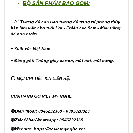
BỘ SẢN PHẨM BAO GỒM:
+ 01 Tượng đá con Heo tượng đá trang trí phong thủy
bàn làm việc cho tuổi Hợi - Chiều cao 9cm - Màu trắng
đá non nước.
+ Xuất xứ: Việt Nam.
+ Đóng gói: Thùng giấy carton, mút hơi, mút cứng.
⭕
MỌI CHI TIẾT XIN LIÊN HỆ:
CỬA HÀNG GỖ VIỆT MỸ NGHỆ
🔴
Điện thoại: 0946232369 - 0903020823
🔴
Zalo/Viber/Whatsapp: 0946232369
🔴
Website:
https://govietmynghe.vn/