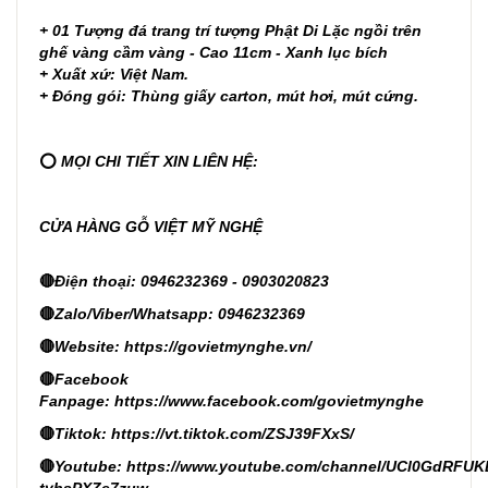
+ 01 Tượng đá trang trí tượng Phật Di Lặc ngồi trên
ghế vàng cầm vàng - Cao 11cm - Xanh lục bích
+ Xuất xứ: Việt Nam.
+ Đóng gói: Thùng giấy carton, mút hơi, mút cứng.
⭕
MỌI CHI TIẾT XIN LIÊN HỆ:
CỬA HÀNG GỖ VIỆT MỸ NGHỆ
🔴
Điện thoại: 0946232369 - 0903020823
🔴
Zalo/Viber/Whatsapp: 0946232369
🔴
Website:
https://govietmynghe.vn/
🔴
Facebook
Fanpage:
https://www.facebook.com/govietmynghe
🔴
Tiktok:
https://vt.tiktok.com/ZSJ39FXxS/
🔴
Youtube:
https://www.youtube.com/channel/UCl0GdRFUK