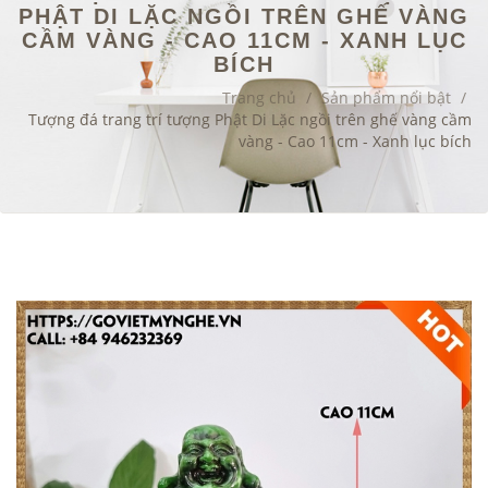
PHẬT DI LẶC NGỒI TRÊN GHẾ VÀNG
CẦM VÀNG - CAO 11CM - XANH LỤC
BÍCH
Trang chủ
/
Sản phẩm nổi bật
/
Tượng đá trang trí tượng Phật Di Lặc ngồi trên ghế vàng cầm
vàng - Cao 11cm - Xanh lục bích