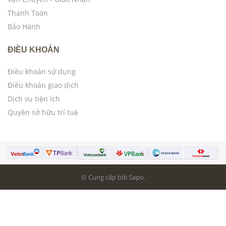
Thanh Toán
Bảo Hành
ĐIỀU KHOẢN
Điều khoản sử dụng
Điều khoản giao dịch
Dịch vụ tiện ích
Quyền sở hữu trí tuệ
© Cung cấp bởi Sapo.