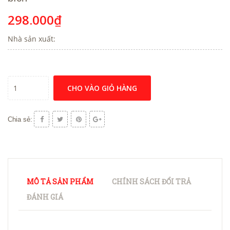
298.000₫
Nhà sản xuất:
CHO VÀO GIỎ HÀNG
Chia sẻ:
MÔ TẢ SẢN PHẨM
CHÍNH SÁCH ĐỔI TRẢ
ĐÁNH GIÁ