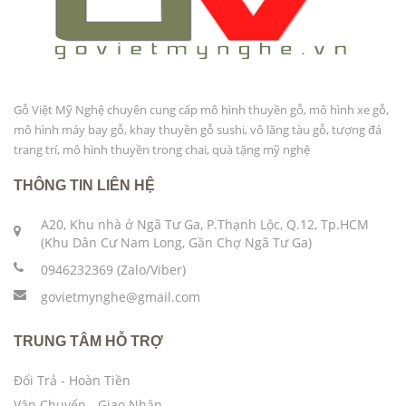
Gỗ Việt Mỹ Nghệ chuyên cung cấp mô hình thuyền gỗ, mô hình xe gỗ,
mô hình máy bay gỗ, khay thuyền gỗ sushi, vô lăng tàu gỗ, tượng đá
trang trí, mô hình thuyền trong chai, quà tặng mỹ nghệ
THÔNG TIN LIÊN HỆ
A20, Khu nhà ở Ngã Tư Ga, P.Thạnh Lộc, Q.12, Tp.HCM
(Khu Dân Cư Nam Long, Gần Chợ Ngã Tư Ga)
0946232369 (Zalo/Viber)
govietmynghe@gmail.com
TRUNG TÂM HỖ TRỢ
Đổi Trả - Hoàn Tiền
Vận Chuyển - Giao Nhận