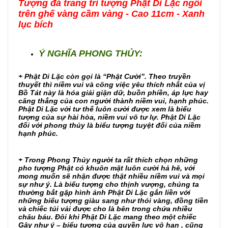
Tượng đá trang trí tượng Phật Di Lặc ngồi
trên ghế vàng cầm vàng - Cao 11cm - Xanh
lục bích
Ý NGHĨA PHONG THỦY:
+ Phật Di Lặc còn gọi là “Phật Cười”. Theo truyền
thuyết thì niềm vui và công việc yêu thích nhất của vị
Bồ Tát này là hóa giải giận dữ, buồn phiền, áp lực hay
căng thẳng của con người thành niềm vui, hạnh phúc.
Phật Di Lặc với tư thế luôn cười được xem là biểu
tượng của sự hài hòa, niềm vui vô tư lự. Phật Di Lặc
đối với phong thủy là biểu tượng tuyệt đối của niềm
hạnh phúc.
+ Trong Phong Thủy người ta rất thích chọn những
pho tượng Phật có khuôn mặt luôn cười hả hê, với
mong muốn sẽ nhận được thật nhiều niềm vui và mọi
sự như ý. Là biểu tượng cho thịnh vượng, chúng ta
thường bắt gặp hình ảnh Phật Di Lặc gắn liền với
những biểu tượng giàu sang như thỏi vàng, đồng tiền
và chiếc túi vải được cho là bên trong chứa nhiều
châu báu. Đôi khi Phật Di Lặc mang theo một chiếc
Gậy như ý – biểu tượng của quyền lực vô hạn , cũng