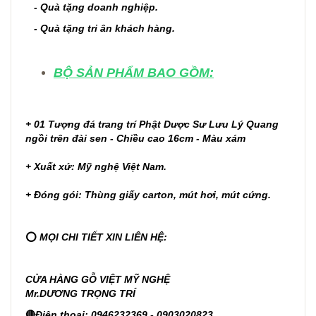
- Quà tặng doanh nghiệp.
- Quà tặng tri ân khách hàng.
BỘ SẢN PHẨM BAO GỒM:
+ 01 Tượng đá trang trí Phật Dược Sư Lưu Lý Quang
ngồi trên đài sen - Chiều cao 16cm - Màu xám
+ Xuất xứ: Mỹ nghệ Việt Nam.
+ Đóng gói: Thùng giấy carton, mút hơi, mút cứng.
⭕
MỌI CHI TIẾT XIN LIÊN HỆ:
CỬA HÀNG GỖ VIỆT MỸ NGHỆ
Mr.DƯƠNG TRỌNG TRÍ
🔴
Điện thoại: 0946232369 - 0903020823