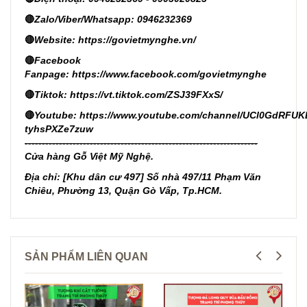
🔴
Zalo/Viber/Whatsapp: 0946232369
🔴
Website:
https://govietmynghe.vn/
🔴
Facebook
Fanpage:
https://www.facebook.com/govietmynghe
🔴
Tiktok:
https://vt.tiktok.com/ZSJ39FXxS/
🔴
Youtube:
https://www.youtube.com/channel/UCl0GdRFUK
tyhsPXZe7zuw
--------------------------------------------------------------------
Cửa hàng Gỗ Việt Mỹ Nghệ.
Địa chỉ: [Khu dân cư 497] Số nhà 497/11 Phạm Văn
Chiêu, Phường 13, Quận Gò Vấp, Tp.HCM.
SẢN PHẨM LIÊN QUAN