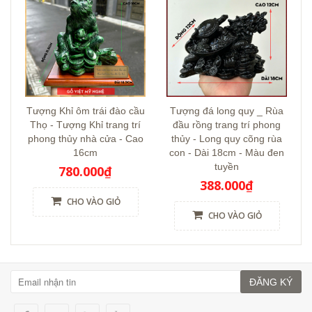
Tượng Khỉ ôm trái đào cầu
Tượng đá long quy _ Rùa
Thọ - Tượng Khỉ trang trí
đầu rồng trang trí phong
phong thủy nhà cửa - Cao
thủy - Long quy cõng rùa
16cm
con - Dài 18cm - Màu đen
tuyền
780.000₫
388.000₫
CHO VÀO GIỎ
CHO VÀO GIỎ
ĐĂNG KÝ