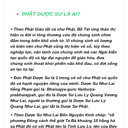
PHẬT DƯỢC SƯ LÀ AI?
+ ​​​​​​Theo Phật Giáo tất cả chư Phật, Bồ Tát ứng thân thị
hiện ra đời vì lòng thương cứu độ chúng sinh chìm
đắm trong biển khổ sinh tử. Vì chúng sinh vô lượng
vô biên nên chư Phật cũng thị hiện vô số, tùy theo
nghiệp lực, căn tánh của chúng sinh mà các Ngài kiến
tạo quốc độ và lập đại nguyện để giáo hóa, đưa
chúng sinh thoát khỏi phiền não khổ đau, có đời sống
an lạc tự tại.
+ Đức Phật Dược Sư là 1 trong vô số chư Phật có quốc
độ và hạnh nguyện riêng của mình. Dược Sư Như Lai
tiếng Phạm gọi là: Bhaisajya-guru Vaidurya-
prabharajyah, gọi đủ là Dược Sư Lưu Ly Quang Vương
Như Lai, người ta thường gọi là Dược Sư Lưu Ly
Quang Như Lai, gọi tắt là Dược Sư Phật.
+ Theo Dược Sư Như Lai Bổn Nguyện Kinh chép: “về
phương Đông cách thế giới Ta Bà khoảng 10 hằng hà
sa Phật độ có cõi Phật tên là Tịnh Lưu Ly, tên của Đức