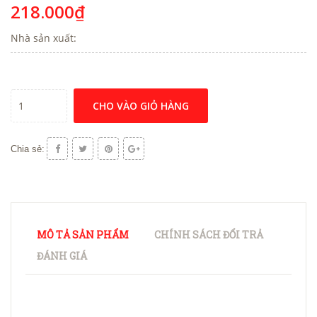
218.000₫
Nhà sản xuất:
CHO VÀO GIỎ HÀNG
Chia sẻ:
MÔ TẢ SẢN PHẨM
CHÍNH SÁCH ĐỔI TRẢ
ĐÁNH GIÁ