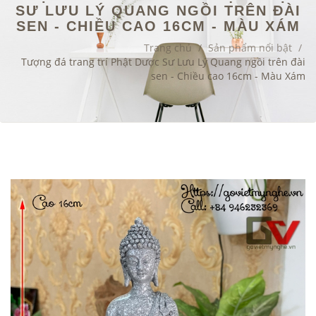
SƯ LƯU LÝ QUANG NGỒI TRÊN ĐÀI
SEN - CHIỀU CAO 16CM - MÀU XÁM
Trang chủ
/
Sản phẩm nổi bật
/
Tượng đá trang trí Phật Dược Sư Lưu Lý Quang ngồi trên đài
sen - Chiều cao 16cm - Màu Xám