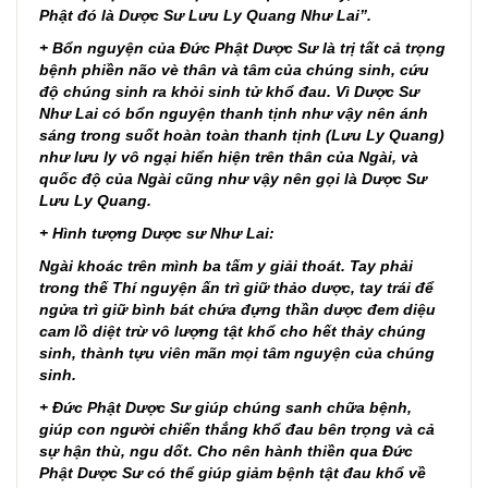
Phật đó là Dược Sư Lưu Ly Quang Như Lai”.
+ Bổn nguyện của Đức Phật Dược Sư là trị tất cả trọng
bệnh phiền não vè thân và tâm của chúng sinh, cứu
độ chúng sinh ra khỏi sinh tử khổ đau. Vì Dược Sư
Như Lai có bổn nguyện thanh tịnh như vậy nên ánh
sáng trong suốt hoàn toàn thanh tịnh (Lưu Ly Quang)
như lưu ly vô ngại hiển hiện trên thân của Ngài, và
quốc độ của Ngài cũng như vậy nên gọi là Dược Sư
Lưu Ly Quang.
+ Hình tượng Dược sư Như Lai:
Ngài khoác trên mình ba tấm y giải thoát. Tay phải
trong thế Thí nguyện ấn trì giữ thảo dược, tay trái để
ngửa trì giữ bình bát chứa đựng thần dược đem diệu
cam lồ diệt trừ vô lượng tật khổ cho hết thảy chúng
sinh, thành tựu viên mãn mọi tâm nguyện của chúng
sinh.
+ Đức Phật Dược Sư giúp chúng sanh chữa bệnh,
giúp con người chiến thắng khổ đau bên trọng và cả
sự hận thù, ngu dốt. Cho nên hành thiền qua Đức
Phật Dược Sư có thể giúp giảm bệnh tật đau khổ về