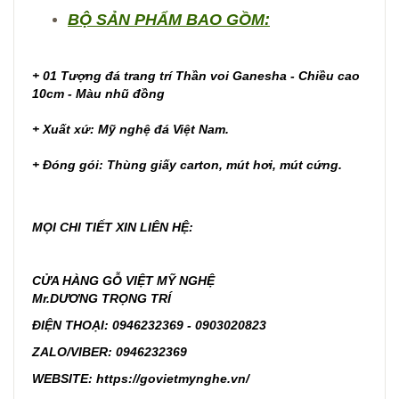
BỘ SẢN PHẨM BAO GỒM:
+ 01 Tượng đá trang trí Thần voi Ganesha - Chiều cao
10cm - Màu nhũ đồng
+ Xuất xứ: Mỹ nghệ đá Việt Nam.
+ Đóng gói: Thùng giấy carton, mút hơi, mút cứng.
MỌI CHI TIẾT XIN LIÊN HỆ:
CỬA HÀNG GỖ VIỆT MỸ NGHỆ
Mr.DƯƠNG TRỌNG TRÍ
ĐIỆN THOẠI: 0946232369 - 0903020823
ZALO/VIBER: 0946232369
WEBSITE:
https://govietmynghe.vn/