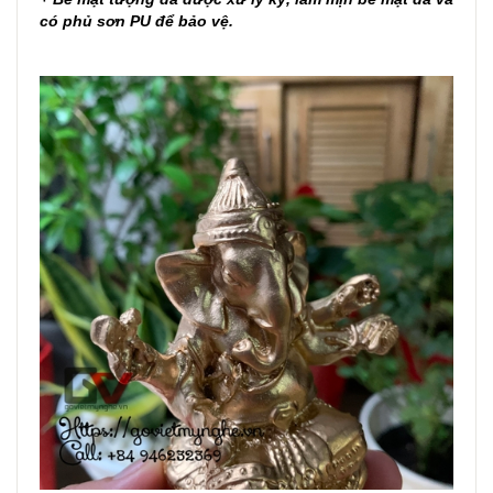
có phủ sơn PU để bảo vệ.