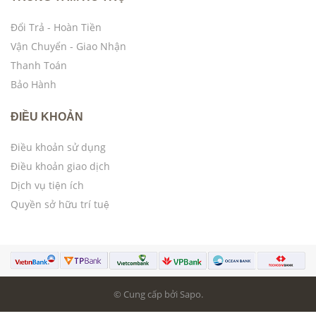
Đổi Trả - Hoàn Tiền
Vận Chuyển - Giao Nhận
Thanh Toán
Bảo Hành
ĐIỀU KHOẢN
Điều khoản sử dụng
Điều khoản giao dịch
Dịch vụ tiện ích
Quyền sở hữu trí tuệ
© Cung cấp bởi Sapo.