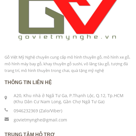
Gỗ Việt Mỹ Nghệ chuyên cung cấp mô hình thuyền gỗ, mô hình xe gỗ,
mô hình máy bay gỗ, khay thuyền gỗ sushi, vô lăng tàu gỗ, tượng đá
trang trí, mô hình thuyền trong chai, quà tặng mỹ nghệ
THÔNG TIN LIÊN HỆ
A20, Khu nhà ở Ngã Tư Ga, P.Thạnh Lộc, Q.12, Tp.HCM
(Khu Dân Cư Nam Long, Gần Chợ Ngã Tư Ga)
0946232369 (Zalo/Viber)
govietmynghe@gmail.com
TRUNG TÂM HỖ TRỢ