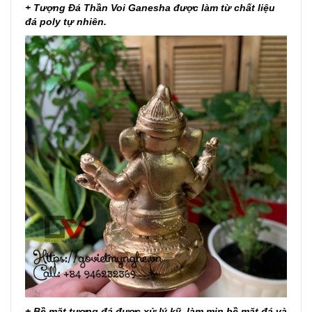
+ Tượng Đá Thần Voi Ganesha được làm từ chất liệu
đá poly tự nhiên.
+ Bề mặt tượng đá được xử lý kỹ, làm mịn bề mặt đá và