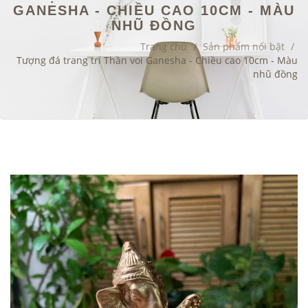
GANESHA - CHIỀU CAO 10CM - MÀU
NHŨ ĐỒNG
Trang chủ
/
Sản phẩm nổi bật
/
Tượng đá trang trí Thần voi Ganesha - Chiều cao 10cm - Màu
nhũ đồng