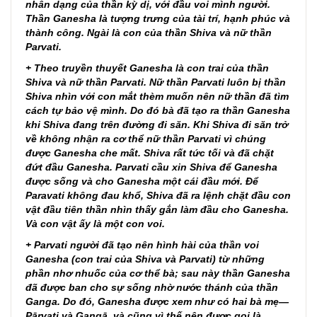
nhân dạng của thần kỳ dị, với đầu voi mình người.
Thần Ganesha là tượng trưng của tài trí, hạnh phúc và
thành công. Ngài là con của thần Shiva và nữ thần
Parvati.
+ Theo truyền thuyết Ganesha là con trai của thần
Shiva và nữ thần Parvati. Nữ thần Parvati luôn bị thần
Shiva nhìn với con mắt thèm muốn nên nữ thần đã tìm
cách tự bảo vệ mình. Do đó bà đã tạo ra thần Ganesha
khi Shiva đang trên đường đi săn. Khi Shiva đi săn trở
về không nhận ra cơ thể nữ thần Parvati vì chúng
được Ganesha che mất. Shiva rất tức tối và đã chặt
đứt đầu Ganesha. Parvati cầu xin Shiva để Ganesha
được sống và cho Ganesha một cái đầu mới. Để
Paravati không đau khổ, Shiva đã ra lệnh chặt đầu con
vật đầu tiên thần nhìn thấy gắn làm đầu cho Ganesha.
Và con vật ấy là một con voi.
+ Parvati người đã tạo nên hình hài của thần voi
Ganesha (con trai của Shiva và Parvati) từ những
phần nhơ nhuốc của cơ thể bà; sau này thần Ganesha
đã được ban cho sự sống nhờ nước thánh của thần
Ganga. Do đó, Ganesha được xem như có hai bà mẹ—
Pārvati và Gangā, và cũng vì thế nên được gọi là