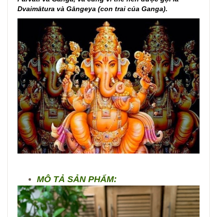
Dvaimātura và Gāngeya (con trai của Ganga).
MÔ TẢ SẢN PHẨM: