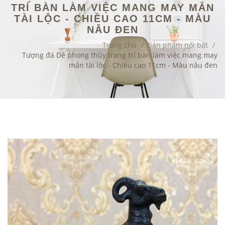
TRÍ BÀN LÀM VIỆC MANG MAY MẮN
TÀI LỘC - CHIỀU CAO 11CM - MÀU
NÂU ĐEN
Trang chủ
/
Sản phẩm nổi bật
/
Tượng đá Dê phong thủy trang trí bàn làm việc mang may
mắn tài lộc - Chiều cao 11cm - Màu nâu đen