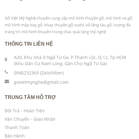
Gỗ Việt Mỹ Nghệ chuyên cung cấp mô hình thuyền gỗ, mô hình xe gỗ,
mô hình máy bay gỗ, khay thuyền gỗ sushi, vô lăng tàu gỗ, tượng đá
trang trí, mô hình thuyền trong chai, quà tặng mỹ nghệ
THÔNG TIN LIÊN HỆ
A20, Khu nhà ở Ngã Tư Ga, P.Thạnh Lộc, Q.12, Tp.HCM
(Khu Dân Cư Nam Long, Gần Chợ Ngã Tư Ga)
0946232369 (Zalo/Viber)
govietmynghe@gmail.com
TRUNG TÂM HỖ TRỢ
Đổi Trả - Hoàn Tiền
Vận Chuyển - Giao Nhận
Thanh Toán
Bảo Hành