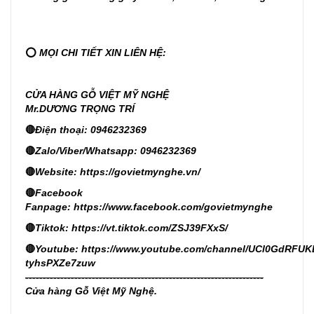
⭕
MỌI CHI TIẾT XIN LIÊN HỆ:
CỬA HÀNG GỖ VIỆT MỸ NGHỆ
Mr.DƯƠNG TRỌNG TRÍ
🔴
Điện thoại: 0946232369
🔴
Zalo/Viber/Whatsapp: 0946232369
🔴
Website:
https://govietmynghe.vn/
🔴
Facebook
Fanpage:
https://www.facebook.com/govietmynghe
🔴
Tiktok:
https://vt.tiktok.com/ZSJ39FXxS/
🔴
Youtube:
https://www.youtube.com/channel/UCl0GdRFUK
tyhsPXZe7zuw
--------------------------------------------------------------------
Cửa hàng Gỗ Việt Mỹ Nghệ.