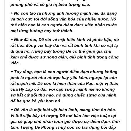
phong phú và có giá trị biểu tượng cao.
+ Nó còn tạo ra những ảnh hưởng mạnh mẽ, đa dạng
và tích cực tới đời sống văn hóa của nhiều nước. Nó
thể hiện bạn là con người điềm đạm, kiên nhẫn trước
mọi từng huống hay thử thách.
+ Như đã nói, Dê với vẻ mặt hiền lành và phúc hậu, nó
rất hòa đồng với bày đàn và rất bình tĩnh khi có vật lạ
đi qua nó.Trưng bày tượng Dê có thể giúp gia chủ
kèm chế được sự nóng giận, giữ bình tĩnh trong công
việc.
+ Tuy rằng, bạn là con người điềm đạm nhưng không
phải là người nhu nhược hay yếu kém, ngược lại còn
rất mạnh mẽ. Dê còn là hiện thân của Pan, một vị thần
của Hy Lạp cổ đại, với cặp sừng mạnh mẽ nó không
sợ bất cứ đối thủ nào, nó dùng chiếc sừng của mình
để hạ gục kẻ yếu hơn nó.
+ Dê vốn là một loài vật hiền lành, mang tính ôn hòa.
Vì thế việc bày trí tượng Dê nơi bàn làm việc hoặc tại
gia sẽ giúp chủ nhân luôn giữ được sự điềm đạm, tĩnh
tâm. Tượng Dê Phong Thủy còn có tác dụng bồi đắp