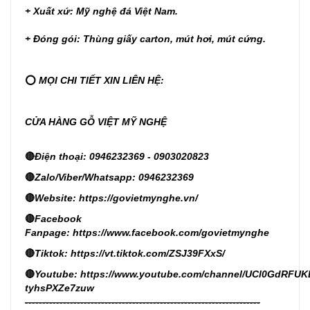
+ Xuất xứ: Mỹ nghệ đá Việt Nam.
+ Đóng gói: Thùng giấy carton, mút hơi, mút cứng.
⭕
MỌI CHI TIẾT XIN LIÊN HỆ:
CỬA HÀNG GỖ VIỆT MỸ NGHỆ
🔴
Điện thoại: 0946232369 - 0903020823
🔴
Zalo/Viber/Whatsapp: 0946232369
🔴
Website:
https://govietmynghe.vn/
🔴
Facebook
Fanpage:
https://www.facebook.com/govietmynghe
🔴
Tiktok:
https://vt.tiktok.com/ZSJ39FXxS/
🔴
Youtube:
https://www.youtube.com/channel/UCl0GdRFUK
tyhsPXZe7zuw
--------------------------------------------------------------------