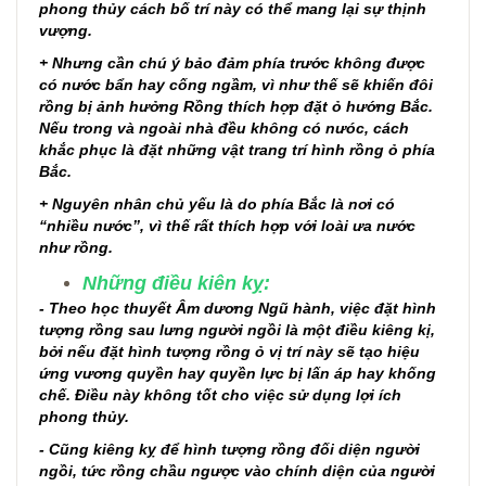
phong thủy cách bố trí này có thể mang lại sự thịnh
vượng.
+ Nhưng cần chú ý bảo đảm phía trước không được
có nước bẩn hay cống ngầm, vì như thế sẽ khiến đôi
rồng bị ảnh hưởng Rồng thích hợp đặt ỏ hướng Bắc.
Nếu trong và ngoài nhà đều không có nưóc, cách
khắc phục là đặt những vật trang trí hình rồng ỏ phía
Bắc.
+ Nguyên nhân chủ yếu là do phía Bắc là nơi có
“nhiều nước”, vì thế rất thích hợp với loài ưa nước
như rồng.
Những điều kiên kỵ:
- Theo học thuyết Âm dương Ngũ hành, việc đặt hình
tượng rồng sau lưng người ngồi là một điều kiêng kị,
bởi nếu đặt hình tượng rồng ỏ vị trí này sẽ tạo hiệu
ứng vương quyền hay quyền lực bị lấn áp hay khống
chế. Điều này không tốt cho việc sử dụng lợi ích
phong thủy.
- Cũng kiêng kỵ để hình tượng rồng đối diện người
ngồi, tức rồng chầu ngược vào chính diện của người