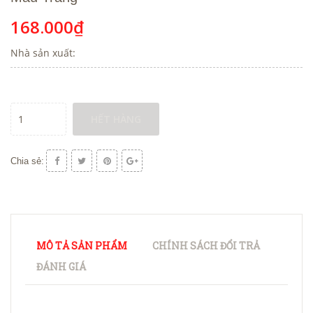
168.000₫
Nhà sản xuất:
HẾT HÀNG
Chia sẻ:
MÔ TẢ SẢN PHẨM
CHÍNH SÁCH ĐỔI TRẢ
ĐÁNH GIÁ