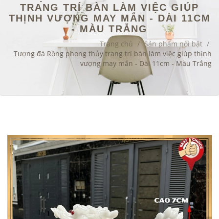
TRANG TRÍ BÀN LÀM VIỆC GIÚP
THỊNH VƯỢNG MAY MẮN - DÀI 11CM
- MÀU TRẮNG
Trang chủ
/
Sản phẩm nổi bật
/
Tượng đá Rồng phong thủy trang trí bàn làm việc giúp thịnh
vượng may mắn - Dài 11cm - Màu Trắng