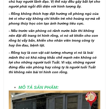
chủ hay người lãnh đạo. Vị thế này đều gây bất lợi cho
người phải ngồi đối diện với hình tượng ấy.
- Rồng không thích hợp đặt hướng về phòng ngủ của
trẻ vì như vậy không chỉ khiến trẻ nhỏ hoảng sợ mà về
phong thủy học còn tạo ảnh hưởng tiêu cực.
- Nếu trước văn phòng có rãnh nước bẩn thì không
nên đặt đồ trang trí hình rồng, vì nó sẽ khiến cho con
rồng bị vấy bẩn, khiến cho nhân viên trong công ty
hay ốm đau, bệnh tật.
- Rồng tuy là con vật cát tường nhưng vì nó là loài
mãnh thú có khả năng khắc chế mạnh nên không có
lợi cho những người tuổi Tuất. Vì vậy, những ngươi
đứng đầu văn phòng hay công ty là người tuổi Tuất
thì không nên bài trí hình con rồng.
MÔ TẢ SẢN PHẨM: