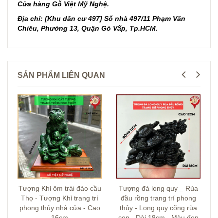
Cửa hàng Gỗ Việt Mỹ Nghệ.
Địa chỉ: [Khu dân cư 497] Số nhà 497/11 Phạm Văn
Chiêu, Phường 13, Quận Gò Vấp, Tp.HCM.
SẢN PHẨM LIÊN QUAN
Tượng Khỉ ôm trái đào cầu
Tượng đá long quy _ Rùa
Thọ - Tượng Khỉ trang trí
đầu rồng trang trí phong
phong thủy nhà cửa - Cao
thủy - Long quy cõng rùa
16cm
con - Dài 18cm - Màu đen