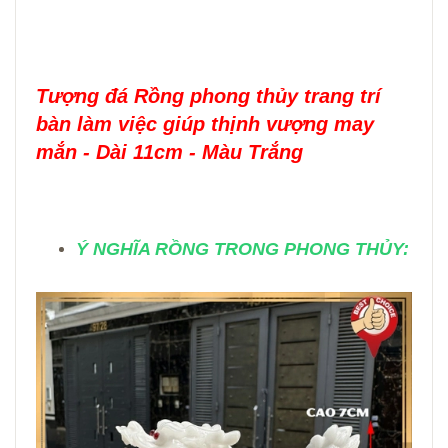
Tượng đá Rồng phong thủy trang trí
bàn làm việc giúp thịnh vượng may
mắn - Dài 11cm - Màu Trắng
Ý NGHĨA RỒNG TRONG PHONG THỦY: