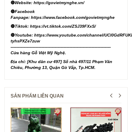
🔴
Website:
https://govietmynghe.vn/
🔴
Facebook
Fanpage:
https://www.facebook.com/govietmynghe
🔴
Tiktok:
https://vt.tiktok.com/ZSJ39FXxS/
🔴
Youtube:
https://www.youtube.com/channel/UCl0GdRFUK
tyhsPXZe7zuw
--------------------------------------------------------------------
Cửa hàng Gỗ Việt Mỹ Nghệ.
Địa chỉ: [Khu dân cư 497] Số nhà 497/11 Phạm Văn
Chiêu, Phường 13, Quận Gò Vấp, Tp.HCM.
SẢN PHẨM LIÊN QUAN