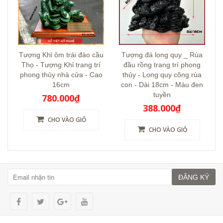
Tượng Khỉ ôm trái đào cầu
Tượng đá long quy _ Rùa
Thọ - Tượng Khỉ trang trí
đầu rồng trang trí phong
phong thủy nhà cửa - Cao
thủy - Long quy cõng rùa
16cm
con - Dài 18cm - Màu đen
tuyền
780.000₫
388.000₫
CHO VÀO GIỎ
CHO VÀO GIỎ
ĐĂNG KÝ