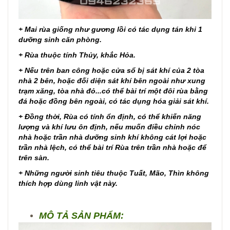
+ Mai rùa giống như gương lồi có tác dụng tán khi 1
dưỡng sinh căn phòng.
+ Rùa thuộc tính Thủy, khắc Hỏa.
+ Nếu trên ban công hoặc cửa sổ bị sát khí của 2 tòa
nhà 2 bên, hoặc đối diện sát khí bên ngoài như xung
trạm xăng, tòa nhà đỏ...có thể bài trí một đôi rùa bằng
đá hoặc đồng bên ngoài, có tác dụng hóa giải sát khí.
+ Đồng thời, Rùa có tính ổn định, có thể khiến năng
lượng và khí lưu ôn định, nếu muốn điều chỉnh nóc
nhà hoặc trần nhà dưỡng sinh khí không cát lợi hoặc
trần nhà lệch, có thể bài trí Rùa trên trần nhà hoặc để
trên sàn.
+ Những người sinh tiêu thuộc Tuất, Mão, Thìn không
thích hợp dùng linh vật này.
MÔ TẢ SẢN PHẨM: