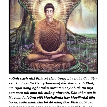
+ Kinh sách nhà Phật kể rằng trong bảy ngày đầu tiên
sau khi tu sĩ Cồ Đàm (Gautama) đắc đạo thành Phật,
lúc Ngài đang ngồi thiền dưới tàn cây bồ đề thì một
cơn mưa trái mùa dội xuống như trút. Rắn thần tên là
Mucalinda (cũng viết Muchalinda hay Mucilinda) liền
bò ra, cuộn mình làm bệ để nâng Đức Phật ngồi cao
hơn dòng nước đang chảy xiết trên mặt đất, và xòe