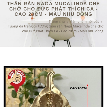
THẦN RẮN NAGA MUCALINDA CHE
CHỞ CHO ĐỨC PHẬT THÍCH CA -
CAO 20CM - MÀU NHŨ ĐỒNG
Trang chủ
/
Sản phẩm nổi bật
/
Tượng đá trang trí tượng thần rắn Naga Mucalinda che chở
cho Đức Phật Thích Ca - Cao 20cm - Màu nhũ đồng