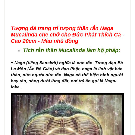
Tượng đá trang trí tượng thần rắn Naga
Mucalinda che chở cho Đức Phật Thích Ca -
Cao 20cm - Màu nhũ đồng
Tích rắn thần Mucalinda làm hộ pháp
:
+ Naga (tiếng Sanskrit) nghĩa là con rắn. Trong đạo Bà
La Môn (Ấn Độ Giáo) và đạo Phật, naga là linh vật bán
thần, nửa người nửa rắn. Naga có thể hiện hình người
hay rắn, sống dưới lòng đất, nơi trú ẩn gọi là Naga-
loka.