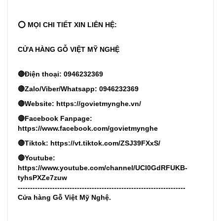
⭕ MỌI CHI TIẾT XIN LIÊN HỆ:
CỬA HÀNG GỖ VIỆT MỸ NGHỆ
🔴Điện thoại: 0946232369
🔴Zalo/Viber/Whatsapp: 0946232369
🔴Website: https://govietmynghe.vn/
🔴Facebook Fanpage:
https://www.facebook.com/govietmynghe
🔴Tiktok: https://vt.tiktok.com/ZSJ39FXxS/
🔴Youtube:
https://www.youtube.com/channel/UCl0GdRFUKB-
tyhsPXZe7zuw
--------------------------------------------------------------------
Cửa hàng Gỗ Việt Mỹ Nghệ.