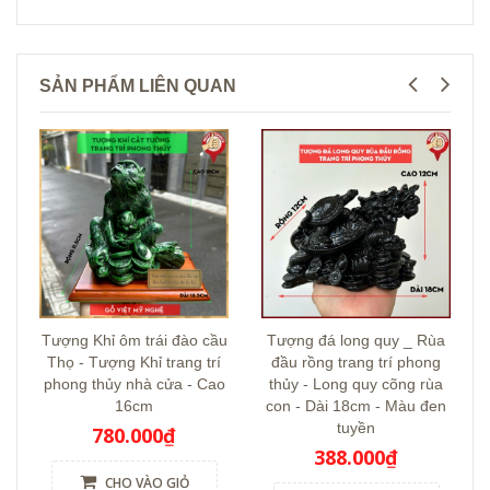
SẢN PHẨM LIÊN QUAN
Tượng Khỉ ôm trái đào cầu
Tượng đá long quy _ Rùa
Thọ - Tượng Khỉ trang trí
đầu rồng trang trí phong
phong thủy nhà cửa - Cao
thủy - Long quy cõng rùa
16cm
con - Dài 18cm - Màu đen
tuyền
780.000₫
388.000₫
CHO VÀO GIỎ