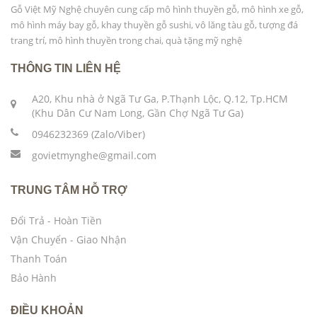
Gỗ Việt Mỹ Nghệ chuyên cung cấp mô hình thuyền gỗ, mô hình xe gỗ,
mô hình máy bay gỗ, khay thuyền gỗ sushi, vô lăng tàu gỗ, tượng đá
trang trí, mô hình thuyền trong chai, quà tặng mỹ nghệ
THÔNG TIN LIÊN HỆ
A20, Khu nhà ở Ngã Tư Ga, P.Thạnh Lộc, Q.12, Tp.HCM
(Khu Dân Cư Nam Long, Gần Chợ Ngã Tư Ga)
0946232369 (Zalo/Viber)
govietmynghe@gmail.com
TRUNG TÂM HỖ TRỢ
Đổi Trả - Hoàn Tiền
Vận Chuyển - Giao Nhận
Thanh Toán
Bảo Hành
ĐIỀU KHOẢN