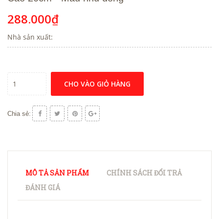
288.000₫
Nhà sản xuất:
CHO VÀO GIỎ HÀNG
Chia sẻ:
MÔ TẢ SẢN PHẨM
CHÍNH SÁCH ĐỔI TRẢ
ĐÁNH GIÁ