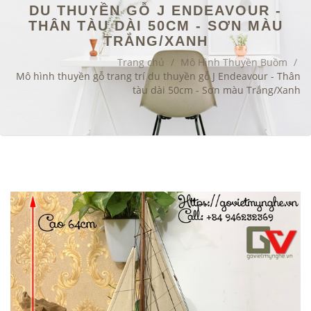
DU THUYỀN GỖ J ENDEAVOUR -
THÂN TÀU DÀI 50CM - SƠN MÀU
TRẮNG/XANH
Trang chủ
/
Mô Hình Thuyền Buồm
/
Mô hình thuyền gỗ trang trí du thuyền gỗ J Endeavour - Thân
tàu dài 50cm - Sơn màu Trắng/Xanh