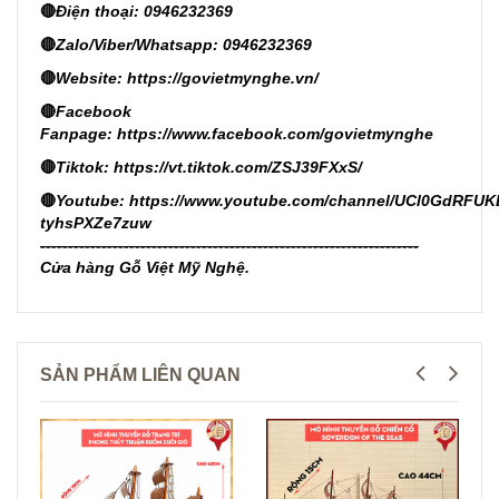
🔴
Điện thoại: 0946232369
🔴
Zalo/Viber/Whatsapp: 0946232369
🔴
Website:
https://govietmynghe.vn/
🔴
Facebook
Fanpage:
https://www.facebook.com/govietmynghe
🔴
Tiktok:
https://vt.tiktok.com/ZSJ39FXxS/
🔴
Youtube:
https://www.youtube.com/channel/UCl0GdRFUK
tyhsPXZe7zuw
--------------------------------------------------------------------
Cửa hàng Gỗ Việt Mỹ Nghệ.
SẢN PHẨM LIÊN QUAN